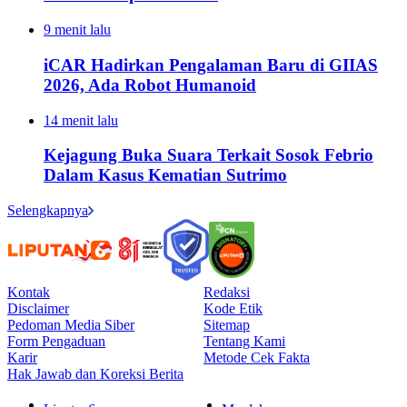
9 menit lalu
iCAR Hadirkan Pengalaman Baru di GIIAS
2026, Ada Robot Humanoid
14 menit lalu
Kejagung Buka Suara Terkait Sosok Febrio
Dalam Kasus Kematian Sutrimo
Selengkapnya
Kontak
Redaksi
Disclaimer
Kode Etik
Pedoman Media Siber
Sitemap
Form Pengaduan
Tentang Kami
Karir
Metode Cek Fakta
Hak Jawab dan Koreksi Berita