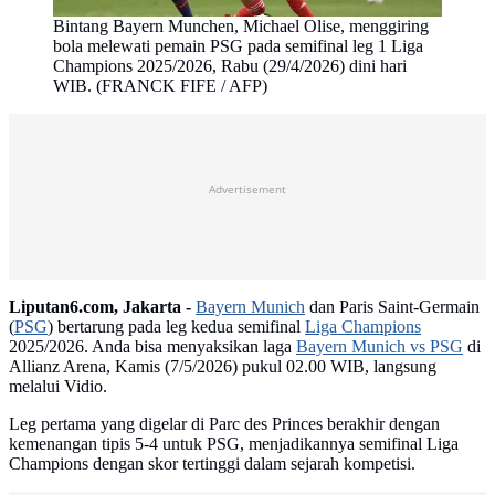
Bintang Bayern Munchen, Michael Olise, menggiring
bola melewati pemain PSG pada semifinal leg 1 Liga
Champions 2025/2026, Rabu (29/4/2026) dini hari
WIB. (FRANCK FIFE / AFP)
Advertisement
Liputan6.com, Jakarta -
Bayern Munich
dan Paris Saint-Germain
(
PSG
) bertarung pada leg kedua semifinal
Liga Champions
2025/2026. Anda bisa menyaksikan laga
Bayern Munich vs PSG
di
Allianz Arena, Kamis (7/5/2026) pukul 02.00 WIB, langsung
melalui Vidio.
Leg pertama yang digelar di Parc des Princes berakhir dengan
kemenangan tipis 5-4 untuk PSG, menjadikannya semifinal Liga
Champions dengan skor tertinggi dalam sejarah kompetisi.