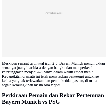
Advertisement
Meskipun sempat tertinggal jauh 2-5, Bayern Munich menunjukkan
semangat juang luar biasa dengan bangkit dan memperkecil
ketertinggalan menjadi 4-5 hanya dalam waktu empat menit.
Kebangkitan dramatis ini telah menyiapkan panggung untuk leg
kedua yang tak terlewatkan dan penuh ketidakpastian, di mana
segala kemungkinan masih bisa terjadi.
Perkiraan Pemain dan Rekor Pertemuan
Bayern Munich vs PSG