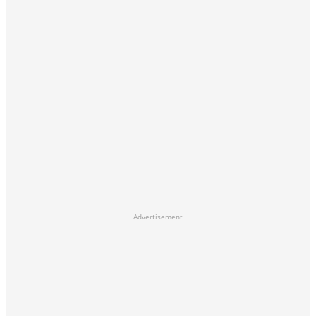
Advertisement