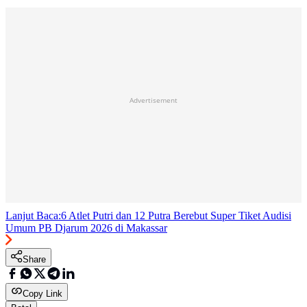
Advertisement
Lanjut Baca:
6 Atlet Putri dan 12 Putra Berebut Super Tiket Audisi
Umum PB Djarum 2026 di Makassar
Share
Copy Link