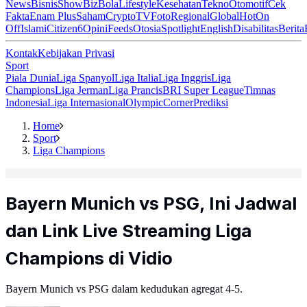
News
Bisnis
ShowBiz
Bola
Lifestyle
Kesehatan
Tekno
Otomotif
Cek
Fakta
Enam Plus
Saham
Crypto
TV
Foto
Regional
Global
Hot
On
Off
Islami
Citizen6
Opini
Feeds
Otosia
Spotlight
English
Disabilitas
Berita
Kontak
Kebijakan Privasi
Sport
Piala Dunia
Liga Spanyol
Liga Italia
Liga Inggris
Liga
Champions
Liga Jerman
Liga Prancis
BRI Super League
Timnas
Indonesia
Liga Internasional
Olympic
Corner
Prediksi
Home
Sport
Liga Champions
Bayern Munich vs PSG, Ini Jadwal
dan Link Live Streaming Liga
Champions di Vidio
Bayern Munich vs PSG dalam kedudukan agregat 4-5.