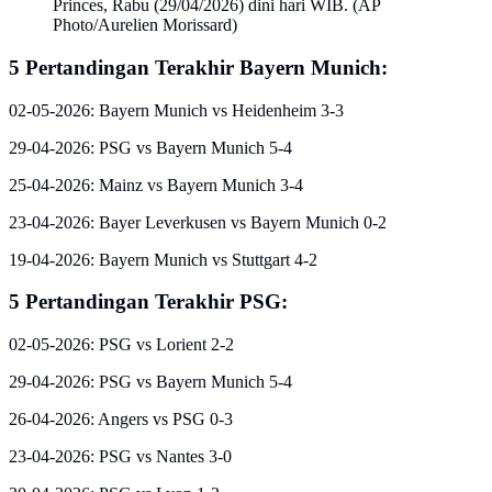
Princes, Rabu (29/04/2026) dini hari WIB. (AP
Photo/Aurelien Morissard)
5 Pertandingan Terakhir Bayern Munich:
02-05-2026: Bayern Munich vs Heidenheim 3-3
29-04-2026: PSG vs Bayern Munich 5-4
25-04-2026: Mainz vs Bayern Munich 3-4
23-04-2026: Bayer Leverkusen vs Bayern Munich 0-2
19-04-2026: Bayern Munich vs Stuttgart 4-2
5 Pertandingan Terakhir PSG:
02-05-2026: PSG vs Lorient 2-2
29-04-2026: PSG vs Bayern Munich 5-4
26-04-2026: Angers vs PSG 0-3
23-04-2026: PSG vs Nantes 3-0