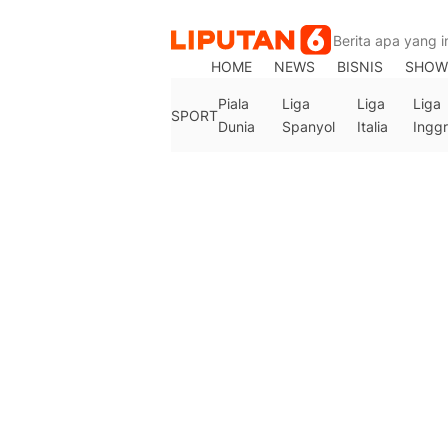
Berita
Bola
HOME
NEWS
BISNIS
SHOW
Terkini,
Jadwal
Piala
Liga
Liga
Liga
SPORT
Pertandingan,
Dunia
Spanyol
Italia
Inggr
Klasemen,
Hasil
Liga