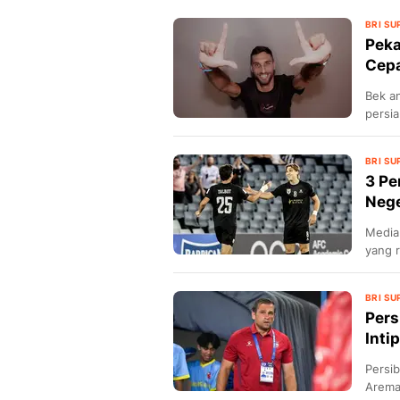
BRI SU
Peka
Cepa
Bek an
persi
kenda
BRI SU
18 hari lalu
3 Pe
Persija Amankan Stjepan L
Nege
Gelandang Bosnia Berpen
Eropa
Media 
yang 
Mathe
BRI SU
Pers
Inti
Persi
18 hari lalu
Arema