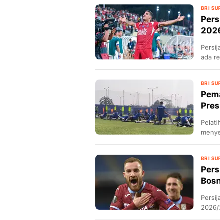
BRI SU
Pers
2026
Persij
ada re
16 hari lalu
Persijap Minim Manuver J
BRI SU
Super League 2026/2027, 
Pema
Dilepas
Pres
Pelati
menye
BRI SU
Pers
Bosn
18 hari lalu
Persi
Pemain Muda Persib Bakal
2026/
Gigi di Piala Presiden 2026
dari N