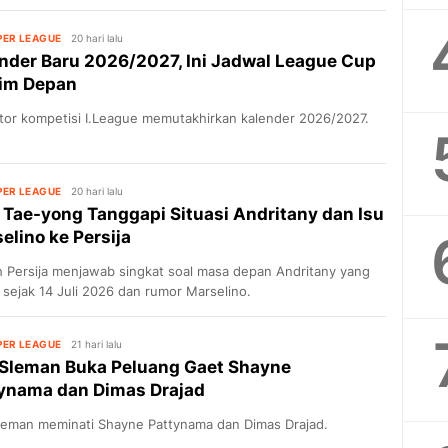
ger di
 Bawah
PER LEAGUE
20 hari lalu
nder Baru 2026/2027, Ini Jadwal League Cup
im Depan
tor kompetisi I.League memutakhirkan kalender 2026/2027.
PER LEAGUE
20 hari lalu
 Tae-yong Tanggapi Situasi Andritany dan Isu
elino ke Persija
imnas
angguru
h Persija menjawab singkat soal masa depan Andritany yang
sejak 14 Juli 2026 dan rumor Marselino.
PER LEAGUE
21 hari lalu
Sleman Buka Peluang Gaet Shayne
ynama dan Dimas Drajad
leman meminati Shayne Pattynama dan Dimas Drajad.