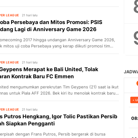
n 2026
PER LEAGUE
21 hari lalu
a
Coba Persebaya dan Mitos Promosi: PSIS
dang Lagi di Anniversary Game 2026
Homecoming 2017 hingga undangan Anniversary Game 2026,
jak mitos uji coba Persebaya yang kerap diikuti promosi tim
PER LEAGUE
21 hari lalu
Geypens Merapat ke Bali United, Tolak
ran Kontrak Baru FC Emmen
United mengumumkan perekrutan Tim Geypens (21) saat ia ikut
Ini Jadwal
nas untuk Piala AFF 2026. Bek kiri itu menolak kontrak baru
mmen.
PER LEAGUE
21 hari lalu
s Putros Hengkang, Igor Tolic Pastikan Persib
h Siapkan Pengganti
erpisah dengan Frans Putros, Persib bergerak di bursa