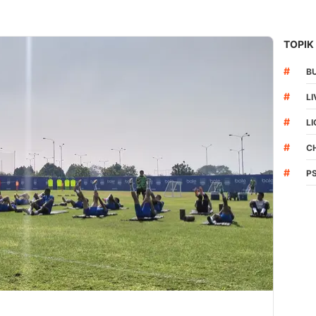
TOPIK
#
B
#
L
#
LI
#
C
#
P