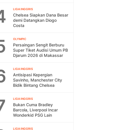
4
LIGA INGGRIS
Chelsea Siapkan Dana Besar
demi Datangkan Diogo
Costa
5
OLYMPIC
Persaingan Sengit Berburu
Super Tiket Audisi Umum PB
Djarum 2026 di Makassar
6
LIGA INGGRIS
Antisipasi Kepergian
Savinho, Manchester City
Bidik Bintang Chelsea
7
LIGA INGGRIS
Bukan Cuma Bradley
Barcola, Liverpool Incar
Wonderkid PSG Lain
LIGA INGGRIS