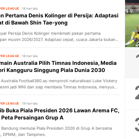
PER LEAGUE
18 hari lalu
n Pertama Denis Kolinger di Persija: Adaptasi
t di Bawah Shin Tae-yong
yar Persija Denis Kolinger menikmati pekan pertama
apan musim 2026/2027. Adaptasi cepat, cuaca Jakarta bukan
la, ia memuji metode Shin Tae-yong.
PER LEAGUE
18 hari lalu
main Australia Pilih Timnas Indonesia, Media
oncar,
ri Kangguru Singgung Piala Dunia 2030
galaman
Australia Football360.au menyoroti naturalisasi Luke Vickery
resmi jadi WNI dan siap membela Timnas Indonesia, menyusul
w dan Mitchel Baker.
PER LEAGUE
19 hari lalu
ib Buka Piala Presiden 2026 Lawan Arema FC,
p Peta Persaingan Grup A
b Bandung memulai Piala Presiden 2026 di Grup A bersama
, DPMM, dan Tampines.