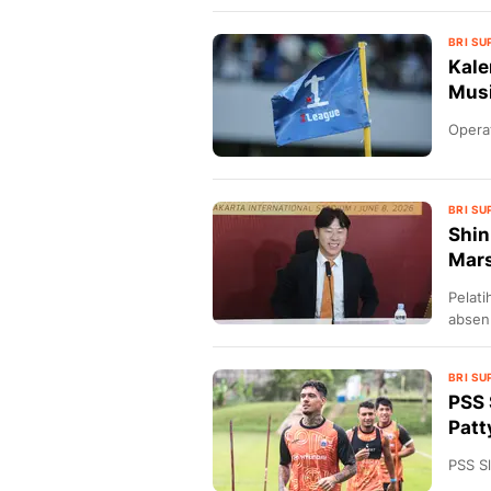
Pekan Pertama Denis Kolin
Persija: Adaptasi Cepat di
BRI SU
Shin Tae-yong
Kale
Mus
Opera
BRI SU
Shin
18 hari lalu
Mars
3 Pemain Australia Pilih T
Indonesia, Media Negeri K
Pelati
absen 
Singgung Piala Dunia 2030
BRI SU
PSS 
Patt
PSS S