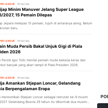
PER LEAGUE
16 hari lalu
ijap Minim Manuver Jelang Super League
/2027, 15 Pemain Dilepas
ap Jepara melepas 15 pemain, tujuh di antaranya asing. Belum
krutan baru.
elang
PER LEAGUE
18 hari lalu
15 Pemain
in Muda Persib Bakal Unjuk Gigi di Piala
iden 2026
h Persib Igor Tolic menilai pemain muda bekerja keras dan
but banyak yang akan tampil di Piala Presiden 2026.
PER LEAGUE
18 hari lalu
ija Amankan Stjepan Loncar, Gelandang
ia Berpengalaman Eropa
PO
ja meresmikan Stjepan Loncar sebagai rekrutan ke-9 musim
 Unjuk
2027. Gelandang Bosnia 29 tahun itu dikontrak dua musim
K Istra 1961.