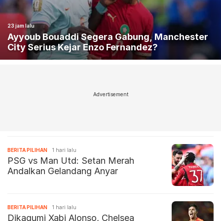
23 jam lalu
Ayyoub Bouaddi Segera Gabung, Manchester
City Serius Kejar Enzo Fernandez?
Advertisement
BERITA PILIHAN
1 hari lalu
PSG vs Man Utd: Setan Merah
Andalkan Gelandang Anyar
BERITA PILIHAN
1 hari lalu
Dikagumi Xabi Alonso, Chelsea