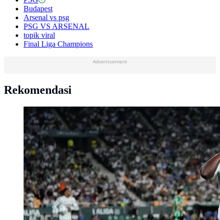
Budapest
Arsenal vs psg
PSG VS ARSENAL
topik viral
Final Liga Champions
Advertisement
Rekomendasi