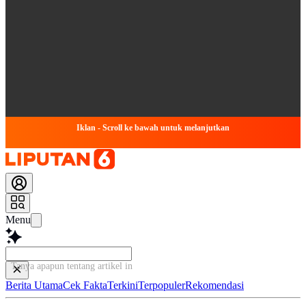
Iklan - Scroll ke bawah untuk melanjutkan
Menu
Tanya apapun tentang artikel ini..
Berita Utama
Cek Fakta
Terkini
Terpopuler
Rekomendasi