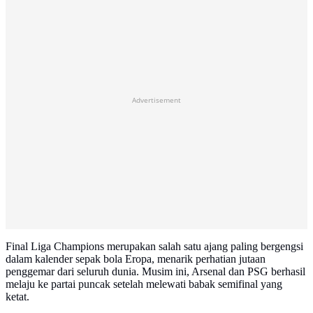
Advertisement
Final Liga Champions merupakan salah satu ajang paling bergengsi
dalam kalender sepak bola Eropa, menarik perhatian jutaan
penggemar dari seluruh dunia. Musim ini, Arsenal dan PSG berhasil
melaju ke partai puncak setelah melewati babak semifinal yang
ketat.