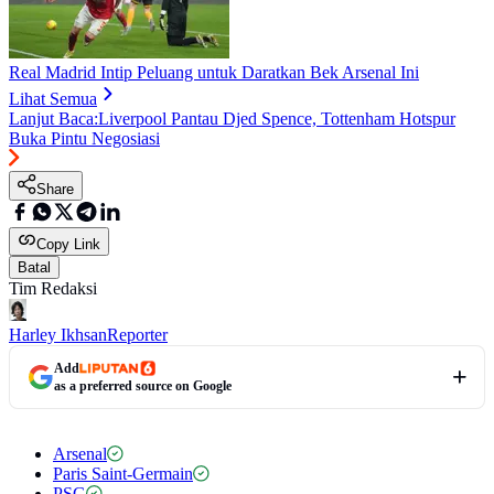
Real Madrid Intip Peluang untuk Daratkan Bek Arsenal Ini
Lihat Semua
Lanjut Baca:
Liverpool Pantau Djed Spence, Tottenham Hotspur
Buka Pintu Negosiasi
Share
Copy Link
Batal
Tim Redaksi
Harley Ikhsan
Reporter
Add
as a preferred source on Google
Arsenal
Paris Saint-Germain
PSG