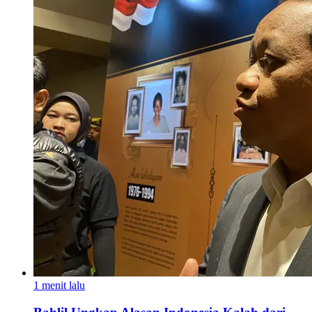
1 menit lalu