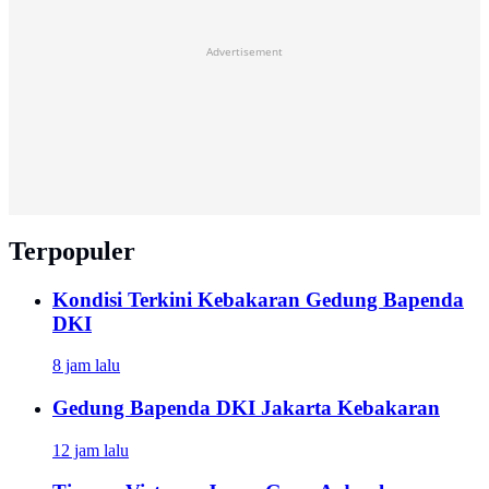
Advertisement
Terpopuler
Kondisi Terkini Kebakaran Gedung Bapenda
DKI
8 jam lalu
Gedung Bapenda DKI Jakarta Kebakaran
12 jam lalu