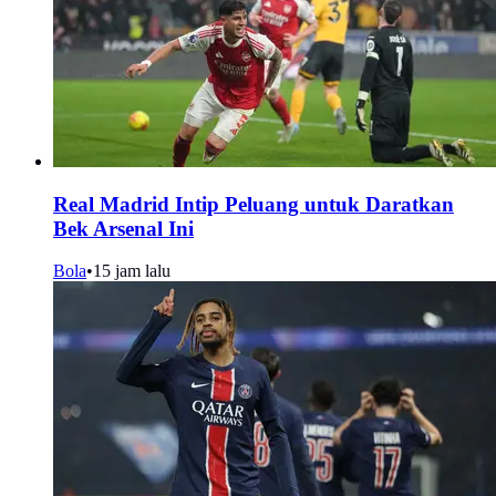
Real Madrid Intip Peluang untuk Daratkan
Bek Arsenal Ini
Bola
•
15 jam lalu