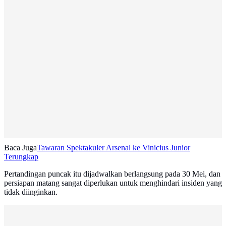
Baca Juga
Tawaran Spektakuler Arsenal ke Vinicius Junior
Terungkap
Pertandingan puncak itu dijadwalkan berlangsung pada 30 Mei, dan
persiapan matang sangat diperlukan untuk menghindari insiden yang
tidak diinginkan.