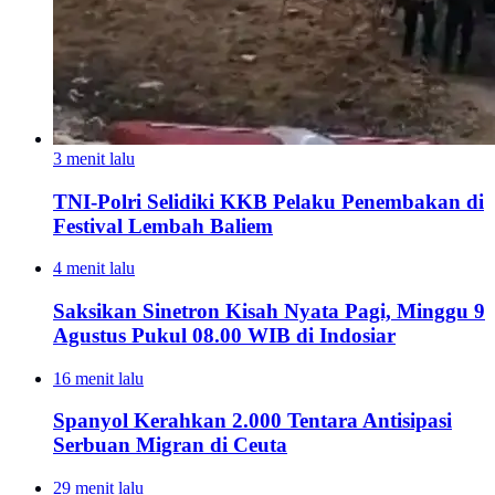
3 menit lalu
TNI-Polri Selidiki KKB Pelaku Penembakan di
Festival Lembah Baliem
4 menit lalu
Saksikan Sinetron Kisah Nyata Pagi, Minggu 9
Agustus Pukul 08.00 WIB di Indosiar
16 menit lalu
Spanyol Kerahkan 2.000 Tentara Antisipasi
Serbuan Migran di Ceuta
29 menit lalu