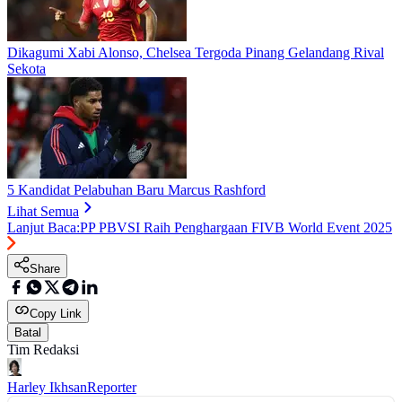
Dikagumi Xabi Alonso, Chelsea Tergoda Pinang Gelandang Rival
Sekota
5 Kandidat Pelabuhan Baru Marcus Rashford
Lihat Semua
Lanjut Baca:
PP PBVSI Raih Penghargaan FIVB World Event 2025
Share
Copy Link
Batal
Tim Redaksi
Harley Ikhsan
Reporter