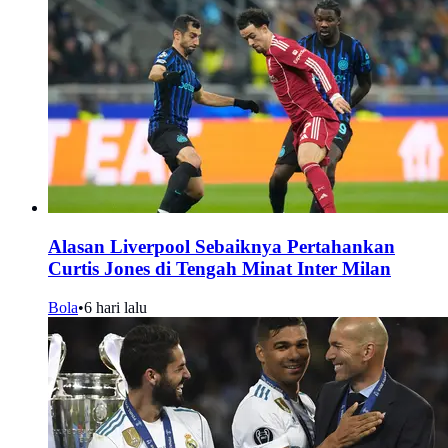
Alasan Liverpool Sebaiknya Pertahankan
Curtis Jones di Tengah Minat Inter Milan
Bola
•
6 hari lalu