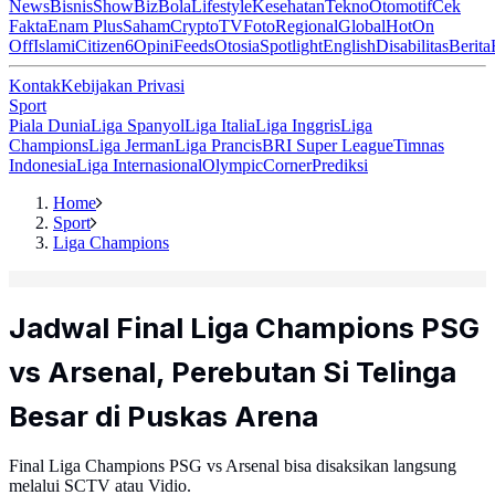
News
Bisnis
ShowBiz
Bola
Lifestyle
Kesehatan
Tekno
Otomotif
Cek
Fakta
Enam Plus
Saham
Crypto
TV
Foto
Regional
Global
Hot
On
Off
Islami
Citizen6
Opini
Feeds
Otosia
Spotlight
English
Disabilitas
Berita
Kontak
Kebijakan Privasi
Sport
Piala Dunia
Liga Spanyol
Liga Italia
Liga Inggris
Liga
Champions
Liga Jerman
Liga Prancis
BRI Super League
Timnas
Indonesia
Liga Internasional
Olympic
Corner
Prediksi
Home
Sport
Liga Champions
Jadwal Final Liga Champions PSG
vs Arsenal, Perebutan Si Telinga
Besar di Puskas Arena
Final Liga Champions PSG vs Arsenal bisa disaksikan langsung
melalui SCTV atau Vidio.