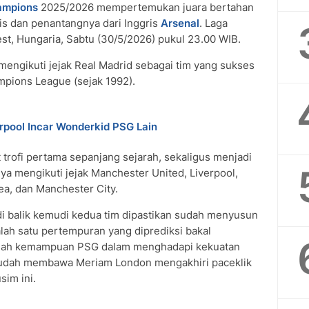
hampions
2025/2026 mempertemukan juara bertahan
cis dan penantangnya dari Inggris
Arsenal
. Laga
st, Hungaria, Sabtu (30/5/2026) pukul 23.00 WIB.
engikuti jejak Real Madrid sebagai tim yang sukses
pions League (sejak 1992).
rpool Incar Wonderkid PSG Lain
trofi pertama sepanjang sejarah, sekaligus menjadi
ya mengikuti jejak Manchester United, Liverpool,
ea, dan Manchester City.
di balik kemudi kedua tim dipastikan sudah menyusun
lah satu pertempuran yang diprediksi bakal
alah kemampuan PSG dalam menghadapi kekuatan
t sudah membawa Meriam London mengakhiri paceklik
sim ini.