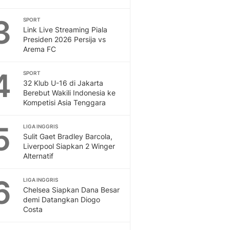
Otosia
3
SPORT
Spotlight
Link Live Streaming Piala
Berita Terkini, Kabar Te
Presiden 2026 Persija vs
Dan Dunia - Liputan6.
Arema FC
English
Exploring Knowledge, T
4
SPORT
En.Liputan6.com
32 Klub U-16 di Jakarta
Berebut Wakili Indonesia ke
Disabilitas
Kompetisi Asia Tenggara
Disabilitas Berita Terkini
Harian, Berita Terbaru,
5
LIGA INGGRIS
Berita
Sulit Gaet Bradley Barcola,
Berita Hari Ini Politik,
Liverpool Siapkan 2 Winger
Health
Alternatif
Kabar Berita Terbaru D
Diet, Herbal Terbaik
6
LIGA INGGRIS
Sport
Chelsea Siapkan Dana Besar
demi Datangkan Diogo
Berita Bola Terkini, Ja
Costa
Klasemen, Hasil Liga