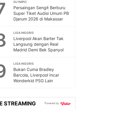
7
OLYMPIC
Persaingan Sengit Berburu
Super Tiket Audisi Umum PB
Djarum 2026 di Makassar
8
LIGA INGGRIS
Liverpool Akan Barter Tak
Langsung dengan Real
Madrid Demi Bek Spanyol
9
LIGA INGGRIS
Bukan Cuma Bradley
Barcola, Liverpool Incar
Wonderkid PSG Lain
VE STREAMING
Powered by