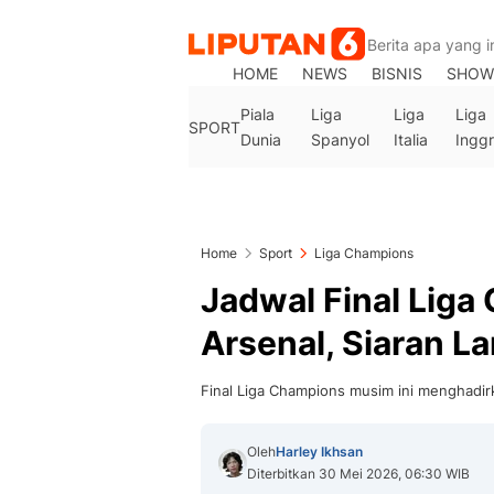
HOME
NEWS
BISNIS
SHOW
Piala
Liga
Liga
Liga
SPORT
Dunia
Spanyol
Italia
Inggr
Home
Sport
Liga Champions
Jadwal Final Lig
Arsenal, Siaran L
Final Liga Champions musim ini menghadi
Oleh
Harley Ikhsan
Diterbitkan 30 Mei 2026, 06:30 WIB