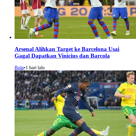
Arsenal Alihkan Target ke Barcelona Usai
Gagal Dapatkan Vinicius dan Barcola
Bola
•
1 hari lalu