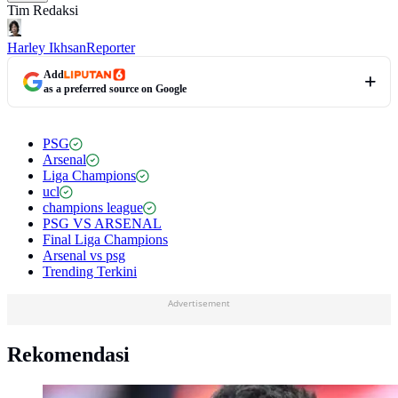
Tim Redaksi
Harley Ikhsan
Reporter
Add
as a preferred source on Google
PSG
Arsenal
Liga Champions
ucl
champions league
PSG VS ARSENAL
Final Liga Champions
Arsenal vs psg
Trending Terkini
Advertisement
Rekomendasi