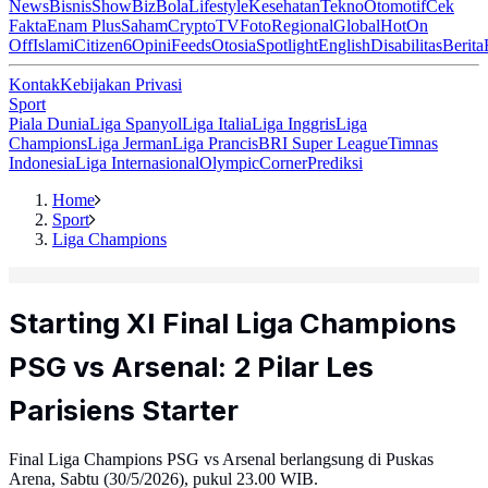
News
Bisnis
ShowBiz
Bola
Lifestyle
Kesehatan
Tekno
Otomotif
Cek
Fakta
Enam Plus
Saham
Crypto
TV
Foto
Regional
Global
Hot
On
Off
Islami
Citizen6
Opini
Feeds
Otosia
Spotlight
English
Disabilitas
Berita
Kontak
Kebijakan Privasi
Sport
Piala Dunia
Liga Spanyol
Liga Italia
Liga Inggris
Liga
Champions
Liga Jerman
Liga Prancis
BRI Super League
Timnas
Indonesia
Liga Internasional
Olympic
Corner
Prediksi
Home
Sport
Liga Champions
Starting XI Final Liga Champions
PSG vs Arsenal: 2 Pilar Les
Parisiens Starter
Final Liga Champions PSG vs Arsenal berlangsung di Puskas
Arena, Sabtu (30/5/2026), pukul 23.00 WIB.