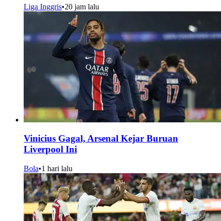
Liga Inggris
•
20 jam lalu
Vinicius Gagal, Arsenal Kejar Buruan
Liverpool Ini
Bola
•
1 hari lalu