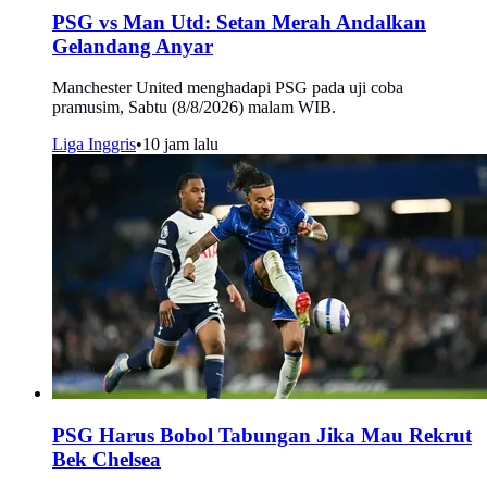
PSG vs Man Utd: Setan Merah Andalkan
Gelandang Anyar
Manchester United menghadapi PSG pada uji coba
pramusim, Sabtu (8/8/2026) malam WIB.
Liga Inggris
•
10 jam lalu
PSG Harus Bobol Tabungan Jika Mau Rekrut
Bek Chelsea