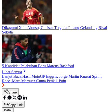
Dikagumi Xabi Alonso, Chelsea Tergoda Pinang Gelandang Rival
Sekota
5 Kandidat Pelabuhan Baru Marcus Rashford
Lihat Semua
Lanjut Baca:
Hasil MotoGP Inggris: Jorge Martin Kuasai Sprint
Race, Marc Marquez Cuma Petik 1 Poin
Share
Copy Link
Batal