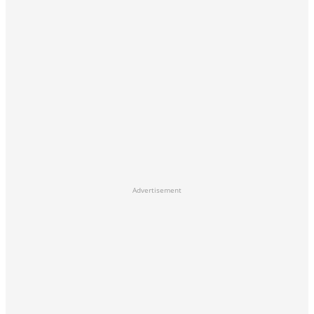
Advertisement