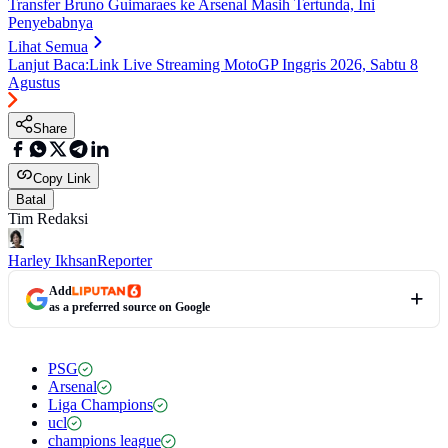
Transfer Bruno Guimaraes ke Arsenal Masih Tertunda, Ini
Penyebabnya
Lihat Semua
Lanjut Baca:
Link Live Streaming MotoGP Inggris 2026, Sabtu 8
Agustus
Share
Copy Link
Batal
Tim Redaksi
Harley Ikhsan
Reporter
Add
as a preferred source on Google
PSG
Arsenal
Liga Champions
ucl
champions league