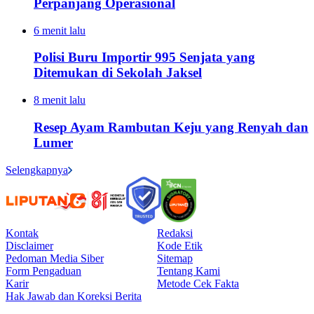
Perpanjang Operasional
6 menit lalu
Polisi Buru Importir 995 Senjata yang
Ditemukan di Sekolah Jaksel
8 menit lalu
Resep Ayam Rambutan Keju yang Renyah dan
Lumer
Selengkapnya
Kontak
Redaksi
Disclaimer
Kode Etik
Pedoman Media Siber
Sitemap
Form Pengaduan
Tentang Kami
Karir
Metode Cek Fakta
Hak Jawab dan Koreksi Berita