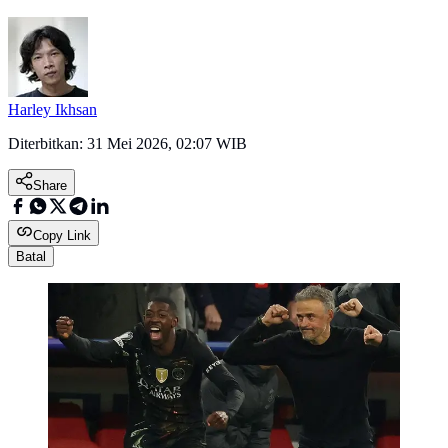
Harley Ikhsan
Diterbitkan:
31 Mei 2026, 02:07 WIB
Share
Copy Link
Batal