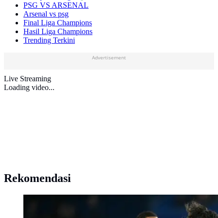
PSG VS ARSENAL
Arsenal vs psg
Final Liga Champions
Hasil Liga Champions
Trending Terkini
Advertisement
Live Streaming
Loading video...
Rekomendasi