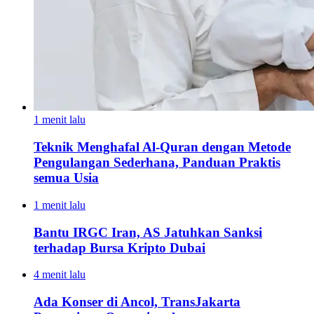
1 menit lalu
Teknik Menghafal Al-Quran dengan Metode
Pengulangan Sederhana, Panduan Praktis
semua Usia
1 menit lalu
Bantu IRGC Iran, AS Jatuhkan Sanksi
terhadap Bursa Kripto Dubai
4 menit lalu
Ada Konser di Ancol, TransJakarta