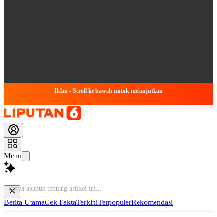
Iklan - Scroll ke bawah untuk melanjutkan
Menu
Tany
Berita Utama
Cek Fakta
Terkini
Terpopuler
Rekomendasi