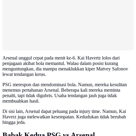
Arsenal unggul cepat pada menit ke-6. Kai Havertz lolos dari
penjagaan akibat bola memantul. Walau dalam posisi kurang
menguntungkan, dia mampu menaklukkan kiper Matvey Safonov
lewat tendangan keras.
PSG merespon dan mendominasi bola. Namun, mereka kesulitan
menemus pertahanan Arsenal. Beberapa kali mereka meminta
penalti, tapi tidak digubris. Usaha tendangan jauh juga tidak
membuahkan hasil.
Di sisi lain, Arsenal dapat peluang pada injury time. Namun, Kai
Haverz juga melewatkan kesempatan. Kedudukan tidak berubah
hingga jeda.
Babak Kedua PSG vs Arsenal