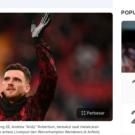
POP
Copy Link
Perbesar
ung 26, Andrew "Andy" Robertson, bereaksi saat melakukan
 antara Liverpool dan Wolverhampton Wanderers di Anfield,