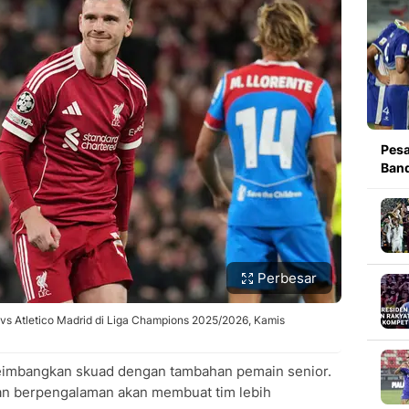
Pesa
Band
Perbesar
 vs Atletico Madrid di Liga Champions 2025/2026, Kamis
eimbangkan skuad dengan tambahan pemain senior.
an berpengalaman akan membuat tim lebih