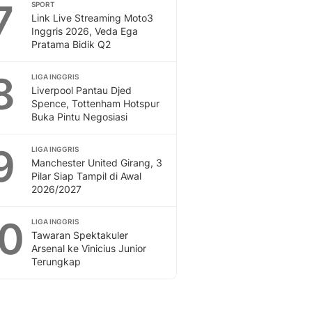
7
SPORT
Link Live Streaming Moto3
Inggris 2026, Veda Ega
Pratama Bidik Q2
8
LIGA INGGRIS
Liverpool Pantau Djed
Spence, Tottenham Hotspur
Buka Pintu Negosiasi
9
LIGA INGGRIS
Manchester United Girang, 3
Pilar Siap Tampil di Awal
2026/2027
10
LIGA INGGRIS
Tawaran Spektakuler
Arsenal ke Vinicius Junior
Terungkap