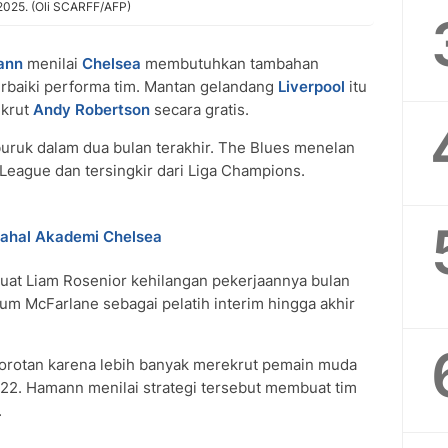
 2025. (Oli SCARFF/AFP)
ann
menilai
Chelsea
membutuhkan tambahan
baiki performa tim. Mantan gelandang
Liverpool
itu
ekrut
Andy Robertson
secara gratis.
ruk dalam dua bulan terakhir. The Blues menelan
League dan tersingkir dari Liga Champions.
mahal Akademi Chelsea
buat Liam Rosenior kehilangan pekerjaannya bulan
um McFarlane sebagai pelatih interim hingga akhir
rotan karena lebih banyak merekrut pemain muda
022. Hamann menilai strategi tersebut membuat tim
.