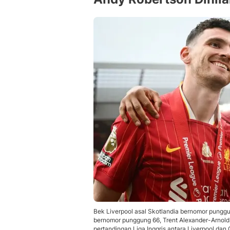
Bek Liverpool asal Skotlandia bernomor punggun
bernomor punggung 66, Trent Alexander-Arnold,
pertandingan Liga Inggris antara Liverpool dan C