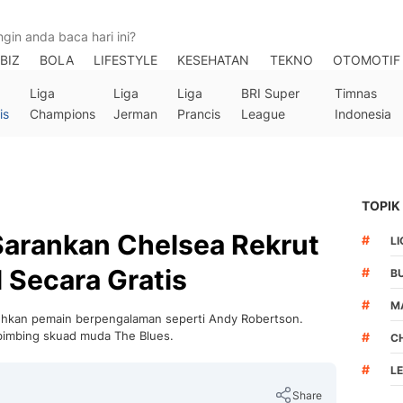
BIZ
BOLA
LIFESTYLE
KESEHATAN
TEKNO
OTOMOTIF
Liga
Liga
Liga
BRI Super
Timnas
is
Champions
Jerman
Prancis
League
Indonesia
TOPIK
arankan Chelsea Rekrut
#
LI
 Secara Gratis
#
B
#
M
hkan pemain berpengalaman seperti Andy Robertson.
bimbing skuad muda The Blues.
#
C
#
L
Share