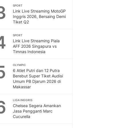
3
SPORT
Otosia
Link Live Streaming MotoGP
Spotlight
Inggris 2026, Bersaing Demi
Berita Terkini, Kabar Te
Tiket Q2
Dan Dunia - Liputan6.
English
4
SPORT
Exploring Knowledge, T
Link Live Streaming Piala
En.Liputan6.com
AFF 2026 Singapura vs
Timnas Indonesia
Disabilitas
Disabilitas Berita Terkini
5
Harian, Berita Terbaru,
OLYMPIC
6 Atlet Putri dan 12 Putra
Berita
Berebut Super Tiket Audisi
Berita Hari Ini Politik,
Umum PB Djarum 2026 di
Health
Makassar
Kabar Berita Terbaru D
Diet, Herbal Terbaik
6
LIGA INGGRIS
Sport
Chelsea Segera Amankan
Jasa Pengganti Marc
Berita Bola Terkini, Ja
Cucurella
Klasemen, Hasil Liga