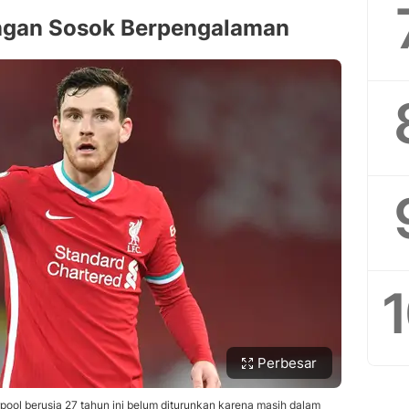
langan Sosok Berpengalaman
Perbesar
erpool berusia 27 tahun ini belum diturunkan karena masih dalam