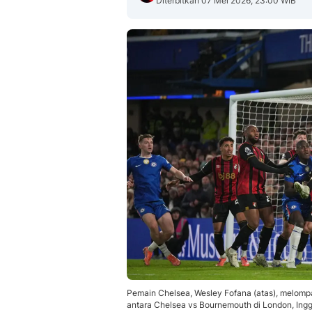
Diterbitkan 07 Mei 2026, 23:00 WIB
Pemain Chelsea, Wesley Fofana (atas), melomp
antara Chelsea vs Bournemouth di London, Ingg