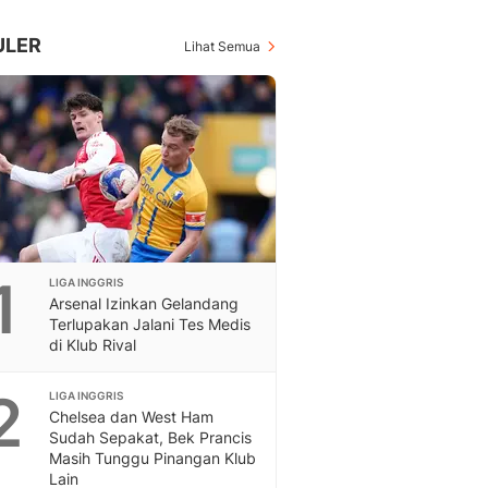
Inspiratif, Unik, Dan M
Hot
ULER
Lihat Semua
Hot Liputan6.com Menya
Dan Terbaru
Islami
Berita & Kajian Islami
Hikmah - Liputan6
Citizen6
Berita Citizen6 - Medi
Liputan6.com
Opini
1
LIGA INGGRIS
Opini Liputan6: Analis
Arsenal Izinkan Gelandang
Pandang Dan Perspekti
Terlupakan Jalani Tes Medis
Feeds
di Klub Rival
Feeds Liputan6: Kumpul
Terbaru Harian
2
LIGA INGGRIS
Otosia
Chelsea dan West Ham
Otosia
Sudah Sepakat, Bek Prancis
Masih Tunggu Pinangan Klub
Spotlight
Lain
Berita Terkini, Kabar Te