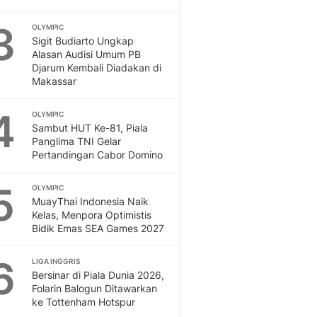
Dan Dunia - Liputan6.
3
OLYMPIC
English
Sigit Budiarto Ungkap
Exploring Knowledge, T
Alasan Audisi Umum PB
En.Liputan6.com
Djarum Kembali Diadakan di
Disabilitas
Makassar
Disabilitas Berita Terkini
4
Harian, Berita Terbaru,
OLYMPIC
Sambut HUT Ke-81, Piala
Berita
Panglima TNI Gelar
Berita Hari Ini Politik,
Pertandingan Cabor Domino
Health
Kabar Berita Terbaru D
5
OLYMPIC
Diet, Herbal Terbaik
MuayThai Indonesia Naik
Sport
Kelas, Menpora Optimistis
Berita Bola Terkini, Ja
Bidik Emas SEA Games 2027
Klasemen, Hasil Liga
6
LIGA INGGRIS
Bersinar di Piala Dunia 2026,
Folarin Balogun Ditawarkan
ke Tottenham Hotspur