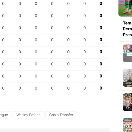
Tem
Pers
Pre
eague
Wesley Fofana
Gosip Transfer