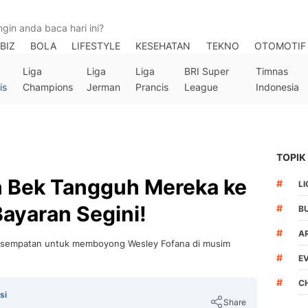
BIZ
BOLA
LIFESTYLE
KESEHATAN
TEKNO
OTOMOTIF
Liga
Liga
Liga
BRI Super
Timnas
is
Champions
Jerman
Prancis
League
Indonesia
TOPIK
 Bek Tangguh Mereka ke
#
LI
Bayaran Segini!
#
B
#
A
kesempatan untuk memboyong Wesley Fofana di musim
#
E
#
C
si
Share