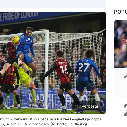
POP
Copy Link
Perbesar
at untuk menyambut bola pada laga Premier League/Liga Inggris
ris, Selasa, 30 Desember 2025. (AP Photo/Kin Cheung)