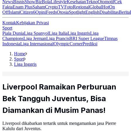
News
Bisnis
ShowBiz
Bola
Lifestyle
Kesehatan
Tekno
Otomotif
Cek
Fakta
Enam Plus
Saham
Crypto
TV
Foto
Regional
Global
Hot
On
Off
Islami
Citizen6
Opini
Feeds
Otosia
Spotlight
English
Disabilitas
Berita
Kontak
Kebijakan Privasi
Sport
Piala Dunia
Liga Spanyol
Liga Italia
Liga Inggris
Liga
Champions
Liga Jerman
Liga Prancis
BRI Super League
Timnas
Indonesia
Liga Internasional
Olympic
Corner
Prediksi
Home
Sport
Liga Inggris
Liverpool Ramaikan Perburuan
Bek Tangguh Juventus, Bisa
Diamankan di Musim Panas!
Liverpool dikabarkan tertarik untuk mengamankan jasa Pierre
Kalulu dari Juventus.