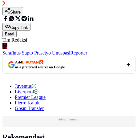
Share
Copy Link
Batal
Tim Redaksi
Serafinus Sapto Prasetyo Unuspasi
Reporter
Add
as a preferred source on Google
Juventus
Liverpool
Premier League
Pierre Kalulu
Gosip Transfer
Advertisement
Rekomendasi