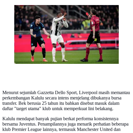
Pierre Kalulu dari Juventus bereaksi setelah mendapat
kartu merah selama pertandingan Serie A antara Inter
Milan dan Juventus, Minggu (15-2-2026) dini hari WIB
di Milan, Italia. (Marco Alpozzi/LaPresse via AP)
Menurut sejumlah Gazzetta Dello Sport, Liverpool masih memantau
perkembangan Kalulu secara intens menjelang dibukanya bursa
transfer. Bek berusia 25 tahun itu bahkan disebut masuk dalam
daftar "target utama" klub untuk memperkuat lini belakang.
Kalulu mendapat banyak pujian berkat performa konsistennya
bersama Juventus. Penampilannya juga menarik perhatian beberapa
klub Premier League lainnya, termasuk Manchester United dan