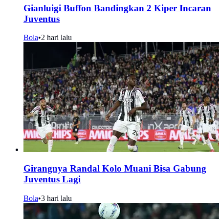
Gianluigi Buffon Bandingkan 2 Kiper Incaran
Juventus
Bola
•
2 hari lalu
Girangnya Randal Kolo Muani Bisa Gabung
Juventus Lagi
Bola
•
3 hari lalu