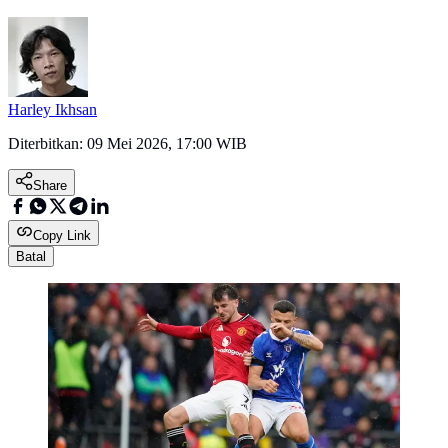
Harley Ikhsan
Diterbitkan:
09 Mei 2026, 17:00 WIB
Share
Copy Link
Batal