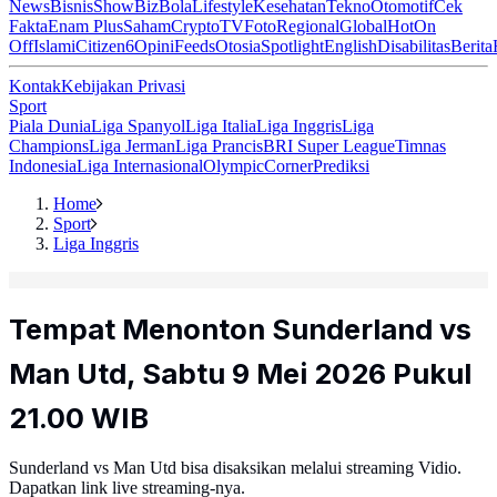
News
Bisnis
ShowBiz
Bola
Lifestyle
Kesehatan
Tekno
Otomotif
Cek
Fakta
Enam Plus
Saham
Crypto
TV
Foto
Regional
Global
Hot
On
Off
Islami
Citizen6
Opini
Feeds
Otosia
Spotlight
English
Disabilitas
Berita
Kontak
Kebijakan Privasi
Sport
Piala Dunia
Liga Spanyol
Liga Italia
Liga Inggris
Liga
Champions
Liga Jerman
Liga Prancis
BRI Super League
Timnas
Indonesia
Liga Internasional
Olympic
Corner
Prediksi
Home
Sport
Liga Inggris
Tempat Menonton Sunderland vs
Man Utd, Sabtu 9 Mei 2026 Pukul
21.00 WIB
Sunderland vs Man Utd bisa disaksikan melalui streaming Vidio.
Dapatkan link live streaming-nya.