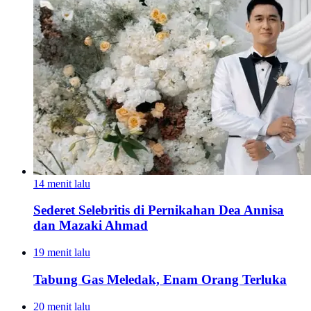
14 menit lalu
Sederet Selebritis di Pernikahan Dea Annisa
dan Mazaki Ahmad
19 menit lalu
Tabung Gas Meledak, Enam Orang Terluka
20 menit lalu