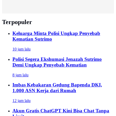
Terpopuler
Keluarga Minta Polisi Ungkap Penyebab
Kematian Sutrimo
10 jam lalu
Polisi Segera Ekshumasi Jenazah Sutrimo
Demi Ungkap Penyebab Kematian
8 jam lalu
Imbas Kebakaran Gedung Bapenda DKI,
1.000 ASN Kerja dari Rumah
12 jam lalu
Akun Gratis ChatGPT Kini Bisa Chat Tanpa