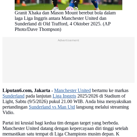
Granit Xhaka dan Mason Mount berebut bola dalam
laga Liga Inggris antara Manchester United dan
Sunderland di Old Trafford, 4 Oktober 2025. (AP
Photo/Dave Thompson)
Advertisement
Liputan6.com, Jakarta -
Manchester United
bertamu ke markas
Sunderland
pada lanjutan
Liga Inggris
2025/2026 di Stadium of
Light, Sabtu (9/5/2026) pukul 21.00 WIB. Anda bisa menyaksikan
pertandingan
Sunderland vs Man Utd
langsung melalui streaming
Vidio.
Partai ini krusial bagi kedua tim dengan target yang berbeda.
Manchester United datang dengan kepercayaan diri tinggi setelah
memastikan satu tempat di Liga Champions musim depan. K