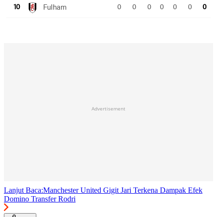
Advertisement
Lanjut Baca:
Manchester United Gigit Jari Terkena Dampak Efek
Domino Transfer Rodri