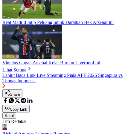
Real Madrid Intip Peluang untuk Daratkan Bek Arsenal Ini
Vinicius Gagal, Arsenal Kejar Buruan Liverpool Ini
Lihat Semua
Lanjut Baca:
Link Live Streaming Piala AFF 2026 Singapura vs
Timnas Indonesia
Share
Copy Link
Batal
Tim Redaksi
Richard Andreas Luturmas
Reporter