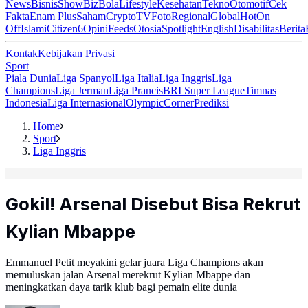
News
Bisnis
ShowBiz
Bola
Lifestyle
Kesehatan
Tekno
Otomotif
Cek
Fakta
Enam Plus
Saham
Crypto
TV
Foto
Regional
Global
Hot
On
Off
Islami
Citizen6
Opini
Feeds
Otosia
Spotlight
English
Disabilitas
Berita
Kontak
Kebijakan Privasi
Sport
Piala Dunia
Liga Spanyol
Liga Italia
Liga Inggris
Liga
Champions
Liga Jerman
Liga Prancis
BRI Super League
Timnas
Indonesia
Liga Internasional
Olympic
Corner
Prediksi
Home
Sport
Liga Inggris
Gokil! Arsenal Disebut Bisa Rekrut
Kylian Mbappe
Emmanuel Petit meyakini gelar juara Liga Champions akan
memuluskan jalan Arsenal merekrut Kylian Mbappe dan
meningkatkan daya tarik klub bagi pemain elite dunia