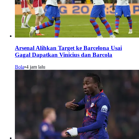
Arsenal Alihkan Target ke Barcelona Usai
Gagal Dapatkan Vinicius dan Barcola
Bola
•
4 jam lalu