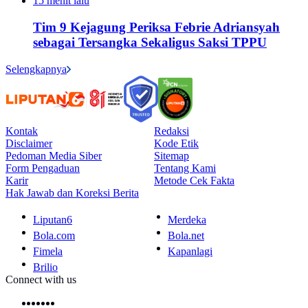
15 menit lalu
Tim 9 Kejagung Periksa Febrie Adriansyah
sebagai Tersangka Sekaligus Saksi TPPU
Selengkapnya
Kontak
Redaksi
Disclaimer
Kode Etik
Pedoman Media Siber
Sitemap
Form Pengaduan
Tentang Kami
Karir
Metode Cek Fakta
Hak Jawab dan Koreksi Berita
Liputan6
Merdeka
Bola.com
Bola.net
Fimela
Kapanlagi
Brilio
Connect with us