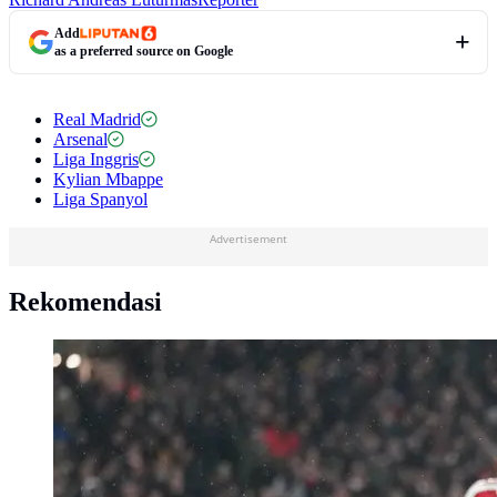
Add
as a preferred source on Google
Real Madrid
Arsenal
Liga Inggris
Kylian Mbappe
Liga Spanyol
Advertisement
Rekomendasi