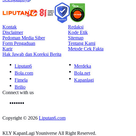
Kontak
Redaksi
Disclaimer
Kode Etik
Pedoman Media Siber
Sitemap
Form Pengaduan
Tentang Kami
Karir
Metode Cek Fakta
Hak Jawab dan Koreksi Berita
Liputan6
Merdeka
Bola.com
Bola.net
Fimela
Kapanlagi
Brilio
Connect with us
Copyright © 2026
Liputan6.com
KLY KapanLagi Youniverse All Right Reserved.