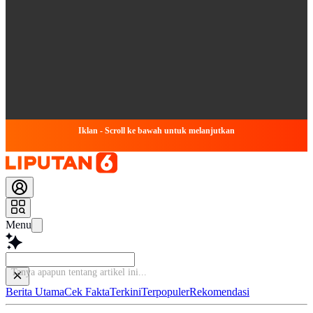
Iklan - Scroll ke bawah untuk melanjutkan
Menu
Tanya apapun te
Berita Utama
Cek Fakta
Terkini
Terpopuler
Rekomendasi