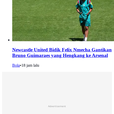
Newcastle United Bidik Felix Nmecha Gantikan
Bruno Guimaraes yang Hengkang ke Arsenal
Bola
•
18 jam lalu
Advertisement