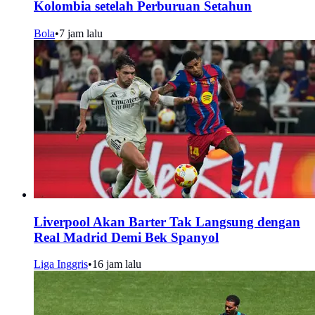
Kolombia setelah Perburuan Setahun
Bola
•
7 jam lalu
Liverpool Akan Barter Tak Langsung dengan
Real Madrid Demi Bek Spanyol
Liga Inggris
•
16 jam lalu