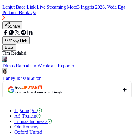
Lanjut Baca:
Link Live Streaming Moto3 Inggris 2026, Veda Ega
Pratama Bidik Q2
Share
Copy Link
Batal
Tim Redaksi
Dimas Ramadhan Wicaksana
Reporter
Harley Ikhsan
Editor
Add
as a preferred source on Google
Liga Inggris
AS Trencin
Timnas Indonesia
Ole Romeny
Oxford United