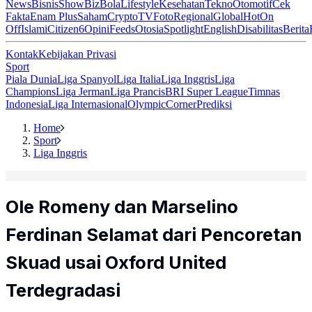
News
Bisnis
ShowBiz
Bola
Lifestyle
Kesehatan
Tekno
Otomotif
Cek
Fakta
Enam Plus
Saham
Crypto
TV
Foto
Regional
Global
Hot
On
Off
Islami
Citizen6
Opini
Feeds
Otosia
Spotlight
English
Disabilitas
Berita
Kontak
Kebijakan Privasi
Sport
Piala Dunia
Liga Spanyol
Liga Italia
Liga Inggris
Liga
Champions
Liga Jerman
Liga Prancis
BRI Super League
Timnas
Indonesia
Liga Internasional
Olympic
Corner
Prediksi
Home
Sport
Liga Inggris
Ole Romeny dan Marselino
Ferdinan Selamat dari Pencoretan
Skuad usai Oxford United
Terdegradasi