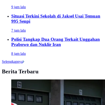
9 jam lalu
Situasi Terkini Sekolah di Jaksel Usai Temuan
995 Senpi
7 jam lalu
Polisi Tangkap Dua Orang Terkait Unggahan
Prabowo dan Nuklir Iran
8 jam lalu
Selengkapnya
Berita Terbaru