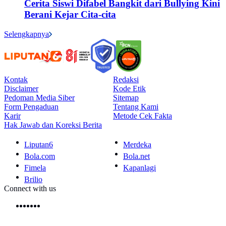
Cerita Siswi Difabel Bangkit dari Bullying Kini
Berani Kejar Cita-cita
Selengkapnya
Kontak
Redaksi
Disclaimer
Kode Etik
Pedoman Media Siber
Sitemap
Form Pengaduan
Tentang Kami
Karir
Metode Cek Fakta
Hak Jawab dan Koreksi Berita
Liputan6
Merdeka
Bola.com
Bola.net
Fimela
Kapanlagi
Brilio
Connect with us