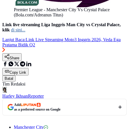
Premier League - Manchester City Vs Crystal Palace
(Bola.com/Adreanus Titus)
Link live streaming Liga Inggris Man City vs Crystal Palace,
klik
di sini...
Lanjut Baca:
Link Live Streaming Moto3 Inggris 2026, Veda Ega
Pratama Bidik Q2
Share
Copy Link
Batal
Tim Redaksi
Harley Ikhsan
Reporter
Add
as a preferred source on Google
Manchester City