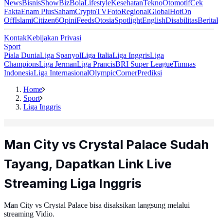
News
Bisnis
ShowBiz
Bola
Lifestyle
Kesehatan
Tekno
Otomotif
Cek
Fakta
Enam Plus
Saham
Crypto
TV
Foto
Regional
Global
Hot
On
Off
Islami
Citizen6
Opini
Feeds
Otosia
Spotlight
English
Disabilitas
Berita
Kontak
Kebijakan Privasi
Sport
Piala Dunia
Liga Spanyol
Liga Italia
Liga Inggris
Liga
Champions
Liga Jerman
Liga Prancis
BRI Super League
Timnas
Indonesia
Liga Internasional
Olympic
Corner
Prediksi
Home
Sport
Liga Inggris
Man City vs Crystal Palace Sudah
Tayang, Dapatkan Link Live
Streaming Liga Inggris
Man City vs Crystal Palace bisa disaksikan langsung melalui
streaming Vidio.