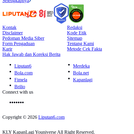
Selengkapnya
Kontak
Redaksi
Disclaimer
Kode Etik
Pedoman Media Siber
Sitemap
Form Pengaduan
Tentang Kami
Karir
Metode Cek Fakta
Hak Jawab dan Koreksi Berita
Liputan6
Merdeka
Bola.com
Bola.net
Fimela
Kapanlagi
Brilio
Connect with us
Copyright © 2026
Liputan6.com
KLY KapanLagi Youniverse All Right Reserved.