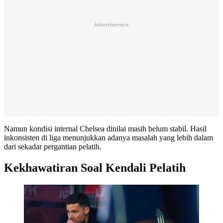
Advertisement
Namun kondisi internal Chelsea dinilai masih belum stabil. Hasil
inkonsisten di liga menunjukkan adanya masalah yang lebih dalam
dari sekadar pergantian pelatih.
Kekhawatiran Soal Kendali Pelatih
Pelatih Real Madrid, Xabi Alonso, tampak kecewa
setelah anak asuhnya bermain imbang 1-1 ketika
menghadapi tuan rumah Girona pada laga lanjutan La
Liga 2025/2026 di Montilivi, Senin (1/12/2025) dini