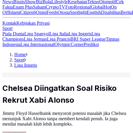
News
Bisnis
ShowBiz
Bola
Lifestyle
Kesehatan
Tekno
Otomotif
Cek
Fakta
Enam Plus
Saham
Crypto
TV
Foto
Regional
Global
Hot
On
Off
Islami
Citizen6
Opini
Feeds
Otosia
Spotlight
English
Disabilitas
Berita
Kontak
Kebijakan Privasi
Sport
Piala Dunia
Liga Spanyol
Liga Italia
Liga Inggris
Liga
Champions
Liga Jerman
Liga Prancis
BRI Super League
Timnas
Indonesia
Liga Internasional
Olympic
Corner
Prediksi
Home
Sport
Liga Inggris
Chelsea Diingatkan Soal Risiko
Rekrut Xabi Alonso
Jimmy Floyd Hasselbaink menyoroti potensi masalah jika Chelsea
menunjuk Xabi Alonso tanpa memberi kendali penuh. Ia juga
menilai masalah klub lebih kompleks.