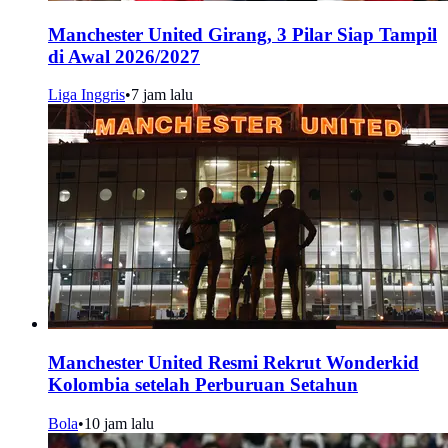
Manchester United Girang, 3 Pilar Siap Tampil
di Awal 2026/2027
Liga Inggris
•
7 jam lalu
Manchester United Resmi Rekrut Wonderkid
Kolombia setelah Perburuan Setahun
Bola
•
10 jam lalu