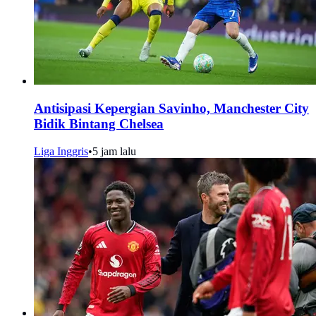
Antisipasi Kepergian Savinho, Manchester City
Bidik Bintang Chelsea
Liga Inggris
•
5 jam lalu