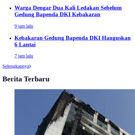
Warga Dengar Dua Kali Ledakan Sebelum
Gedung Bapenda DKI Kebakaran
9 jam lalu
Kebakaran Gedung Bapenda DKI Hanguskan
6 Lantai
7 jam lalu
Selengkapnya
Berita Terbaru