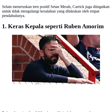
Selain meneruskan tren positif Setan Merah, Carrick juga diingatkan
untuk tidak mengulangi kesalahan yang dilakukan oleh empat
pendahulunya.
1. Keras Kepala seperti Ruben Amorim
Pelatih Manchester United, Ruben Amorim,
menunjukkan ekspresi kecewa dengan memegang
kepalanya saat pertandingan Liga Inggris 2024/2025
melawan West Ham di Old Trafford, Manchester,
Inggris, pada hari Minggu.