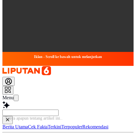
Iklan - Scroll ke bawah untuk melanjutkan
Menu
Tanya apapun tent
Berita Utama
Cek Fakta
Terkini
Terpopuler
Rekomendasi