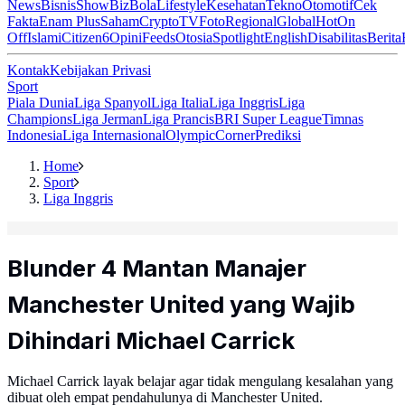
News
Bisnis
ShowBiz
Bola
Lifestyle
Kesehatan
Tekno
Otomotif
Cek
Fakta
Enam Plus
Saham
Crypto
TV
Foto
Regional
Global
Hot
On
Off
Islami
Citizen6
Opini
Feeds
Otosia
Spotlight
English
Disabilitas
Berita
Kontak
Kebijakan Privasi
Sport
Piala Dunia
Liga Spanyol
Liga Italia
Liga Inggris
Liga
Champions
Liga Jerman
Liga Prancis
BRI Super League
Timnas
Indonesia
Liga Internasional
Olympic
Corner
Prediksi
Home
Sport
Liga Inggris
Blunder 4 Mantan Manajer
Manchester United yang Wajib
Dihindari Michael Carrick
Michael Carrick layak belajar agar tidak mengulang kesalahan yang
dibuat oleh empat pendahulunya di Manchester United.