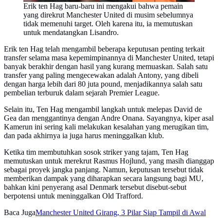
Erik ten Hag baru-baru ini mengakui bahwa pemain
yang direkrut Manchester United di musim sebelumnya
tidak memenuhi target. Oleh karena itu, ia memutuskan
untuk mendatangkan Lisandro.
Erik ten Hag telah mengambil beberapa keputusan penting terkait
transfer selama masa kepemimpinannya di Manchester United, tetapi
banyak berakhir dengan hasil yang kurang memuaskan. Salah satu
transfer yang paling mengecewakan adalah Antony, yang dibeli
dengan harga lebih dari 80 juta pound, menjadikannya salah satu
pembelian terburuk dalam sejarah Premier League.
Selain itu, Ten Hag mengambil langkah untuk melepas David de
Gea dan menggantinya dengan Andre Onana. Sayangnya, kiper asal
Kamerun ini sering kali melakukan kesalahan yang merugikan tim,
dan pada akhirnya ia juga harus meninggalkan klub.
Ketika tim membutuhkan sosok striker yang tajam, Ten Hag
memutuskan untuk merekrut Rasmus Hojlund, yang masih dianggap
sebagai proyek jangka panjang. Namun, keputusan tersebut tidak
memberikan dampak yang diharapkan secara langsung bagi MU,
bahkan kini penyerang asal Denmark tersebut disebut-sebut
berpotensi untuk meninggalkan Old Trafford.
Baca Juga
Manchester United Girang, 3 Pilar Siap Tampil di Awal