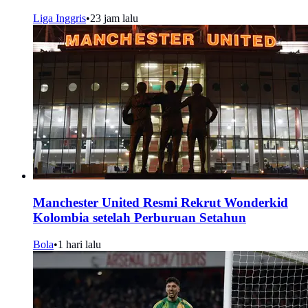
Liga Inggris
•
23 jam lalu
Manchester United Resmi Rekrut Wonderkid
Kolombia setelah Perburuan Setahun
Bola
•
1 hari lalu