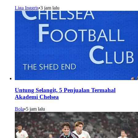
Liga Inggris
•
3 jam lalu
Untung Selangit, 5 Penjualan Termahal
Akademi Chelsea
Bola
•
5 jam lalu