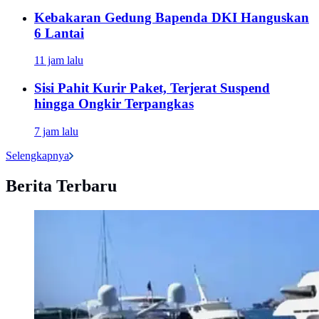
Kebakaran Gedung Bapenda DKI Hanguskan
6 Lantai
11 jam lalu
Sisi Pahit Kurir Paket, Terjerat Suspend
hingga Ongkir Terpangkas
7 jam lalu
Selengkapnya
Berita Terbaru