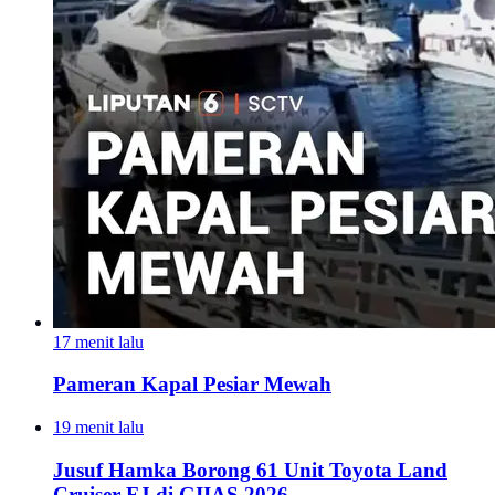
17 menit lalu
Pameran Kapal Pesiar Mewah
19 menit lalu
Jusuf Hamka Borong 61 Unit Toyota Land
Cruiser FJ di GIIAS 2026