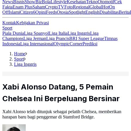
News
Bisnis
ShowBiz
Bola
Lifestyle
Kesehatan
Tekno
Otomotif
Cek
Fakta
Enam Plus
Saham
Crypto
TV
Foto
Regional
Global
Hot
On
Off
Islami
Citizen6
Opini
Feeds
Otosia
Spotlight
English
Disabilitas
Berita
Kontak
Kebijakan Privasi
Sport
Piala Dunia
Liga Spanyol
Liga Italia
Liga Inggris
Liga
Champions
Liga Jerman
Liga Prancis
BRI Super League
Timnas
Indonesia
Liga Internasional
Olympic
Corner
Prediksi
Home
Sport
Liga Inggris
Xabi Alonso Datang, 5 Pemain
Chelsea Ini Berpeluang Bersinar
Xabi Alonso telah ditunjuk sebagai pelatih Chelsea, memberikan
harapan baru bagi penggemar di Stamford Bridge.