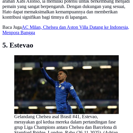
arahan Xabi Alonso, ia memiliki potensi untuk berkembang menjadi
pemain yang sangat berpengaruh. Dengan dukungan yang sesuai,
Hato dapat memaksimalkan kemampuannya dan memberikan
kontribusi signifikan bagi timnya di lapangan.
Baca Juga
AC Milan, Chelsea dan Aston Villa Datang ke Indonesia,
Menpora Bangga
5. Estevao
Gelandang Chelsea asal Brasil #41, Estevao,
merayakan gol kedua mereka dalam pertandingan fase
grup Liga Champions antara Chelsea dan Barcelona di
Stamford Bridge, London, Rabu (26-11-2025). (Adrian