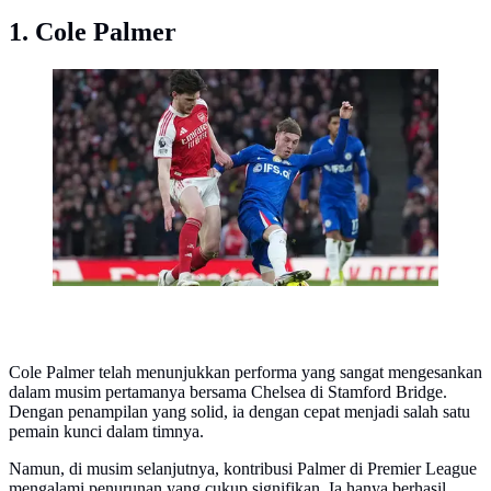
1. Cole Palmer
Cole Palmer dan Declan Rice berebut bola dalam laga
Liga Inggris antara Chelsea vs Arsenal di Emirates
Stadium, 1 Maret 2026. (AP Photo/Alastair Grant)
Cole Palmer telah menunjukkan performa yang sangat mengesankan
dalam musim pertamanya bersama Chelsea di Stamford Bridge.
Dengan penampilan yang solid, ia dengan cepat menjadi salah satu
pemain kunci dalam timnya.
Namun, di musim selanjutnya, kontribusi Palmer di Premier League
mengalami penurunan yang cukup signifikan. Ia hanya berhasil