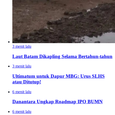
3 menit lalu
Laut Batam Dikapling Selama Bertahun-tahun
3 menit lalu
Ultimatum untuk Dapur MBG: Urus SLHS
atau Ditutup!
6 menit lalu
Danantara Ungkap Roadmap IPO BUMN
6 menit lalu