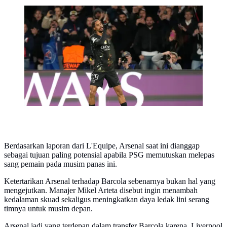
Selebrasi Bradley Barcola dalam laga PSG vs Chelsea
di leg pertama 16 besar Liga Champions 2025/2026,
Kamis (12/3/2026). (AP Photo/Michel Euler)
Berdasarkan laporan dari L'Equipe, Arsenal saat ini dianggap
sebagai tujuan paling potensial apabila PSG memutuskan melepas
sang pemain pada musim panas ini.
Ketertarikan Arsenal terhadap Barcola sebenarnya bukan hal yang
mengejutkan. Manajer Mikel Arteta disebut ingin menambah
kedalaman skuad sekaligus meningkatkan daya ledak lini serang
timnya untuk musim depan.
Arsenal jadi yang terdepan dalam transfer Barcola karena Liverpool