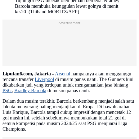
Tujuh gol PSG dicetak oleh pemain berbeda. Bradley
Barcola membuka keunggulan lewat golnya di menit
ke-20. (Thibaud MORITZ/AFP)
Advertisement
Liputan6.com, Jakarta -
Arsenal
nampaknya akan mengganggu
rencana transfer
Liverpool
di musim panas nanti. The Gunners kini
dikabarkan jadi yang terdepan untuk mengamankan jasa bintang
PSG
,
Bradley Barcola
di musim panas nanti.
Dalam dua musim terakhir, Barcola berkembang menjadi salah satu
talenta menyerang paling menjanjikan di Eropa. Di bawah arahan
Luis Enrique, Barcola tampil cukup impresif dengan mencetak 12
gol musim ini, setelah sebelumnya membukukan total 21 gol di
semua kompetisi pada musim 2024/25 saat PSG menjuarai Liga
Champions.