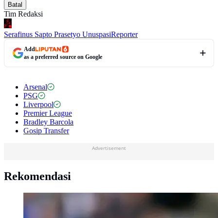
Batal
Tim Redaksi
Serafinus Sapto Prasetyo Unuspasi
Reporter
Add
as a preferred source on Google
Arsenal
PSG
Liverpool
Premier League
Bradley Barcola
Gosip Transfer
Advertisement
Rekomendasi