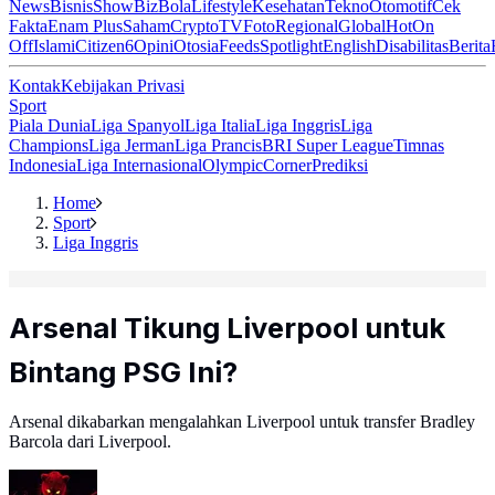
News
Bisnis
ShowBiz
Bola
Lifestyle
Kesehatan
Tekno
Otomotif
Cek
Fakta
Enam Plus
Saham
Crypto
TV
Foto
Regional
Global
Hot
On
Off
Islami
Citizen6
Opini
Otosia
Feeds
Spotlight
English
Disabilitas
Berita
Kontak
Kebijakan Privasi
Sport
Piala Dunia
Liga Spanyol
Liga Italia
Liga Inggris
Liga
Champions
Liga Jerman
Liga Prancis
BRI Super League
Timnas
Indonesia
Liga Internasional
Olympic
Corner
Prediksi
Home
Sport
Liga Inggris
Arsenal Tikung Liverpool untuk
Bintang PSG Ini?
Arsenal dikabarkan mengalahkan Liverpool untuk transfer Bradley
Barcola dari Liverpool.