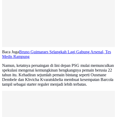
Baca Juga
Bruno Guimaraes Selangkah Lagi Gabung Arsenal, Tes
Medis Rampung
Namun, ketatnya persaingan di lini depan PSG mulai memunculkan
spekulasi mengenai kemungkinan hengkangnya pemain berusia 22
tahun itu. Kehadiran sejumlah pemain bintang seperti Ousmane
Dembele dan Khvicha Kvaratskhelia membuat kesempatan Barcola
tampil sebagai starter reguler menjadi lebih terbatas.