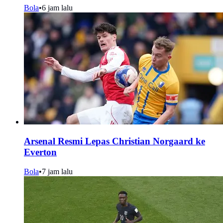
Bola
•
6 jam lalu
Arsenal Resmi Lepas Christian Norgaard ke
Everton
Bola
•
7 jam lalu