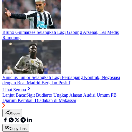
Bruno Guimaraes Selangkah Lagi Gabung Arsenal, Tes Medis
Rampung
Vinicius Junior Selangkah Lagi Perpanjang Kontrak, Negosiasi
dengan Real Madrid Berjalan Positif
Lihat Semua
Lanjut Baca:
Sigit Budiarto Ungkap Alasan Audisi Umum PB
Djarum Kembali Diadakan di Makassar
Share
Copy Link