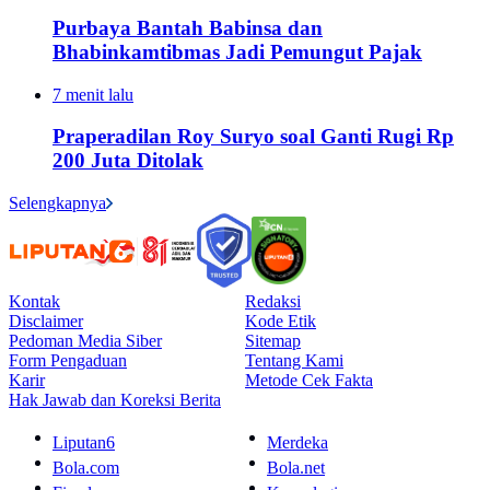
Purbaya Bantah Babinsa dan
Bhabinkamtibmas Jadi Pemungut Pajak
7 menit lalu
Praperadilan Roy Suryo soal Ganti Rugi Rp
200 Juta Ditolak
Selengkapnya
Kontak
Redaksi
Disclaimer
Kode Etik
Pedoman Media Siber
Sitemap
Form Pengaduan
Tentang Kami
Karir
Metode Cek Fakta
Hak Jawab dan Koreksi Berita
Liputan6
Merdeka
Bola.com
Bola.net