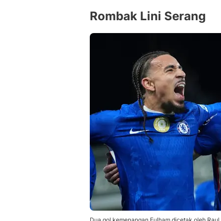
Rombak Lini Serang
Dua gol kemenangan Fulham dicetak oleh Raul