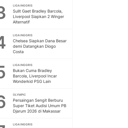
3
LIGA INGGRIS
Otosia
Sulit Gaet Bradley Barcola,
Spotlight
Liverpool Siapkan 2 Winger
Berita Terkini, Kabar Te
Alternatif
Dan Dunia - Liputan6.
English
4
LIGA INGGRIS
Exploring Knowledge, T
Chelsea Siapkan Dana Besar
En.Liputan6.com
demi Datangkan Diogo
Costa
Disabilitas
Disabilitas Berita Terkini
5
Harian, Berita Terbaru,
LIGA INGGRIS
Bukan Cuma Bradley
Berita
Barcola, Liverpool Incar
Berita Hari Ini Politik,
Wonderkid PSG Lain
Health
Kabar Berita Terbaru D
6
OLYMPIC
Diet, Herbal Terbaik
Persaingan Sengit Berburu
Sport
Super Tiket Audisi Umum PB
Djarum 2026 di Makassar
Berita Bola Terkini, Ja
Klasemen, Hasil Liga
LIGA INGGRIS