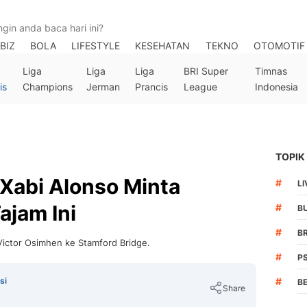
BIZ
BOLA
LIFESTYLE
KESEHATAN
TEKNO
OTOMOTIF
Liga
Liga
Liga
BRI Super
Timnas
is
Champions
Jerman
Prancis
League
Indonesia
TOPIK
 Xabi Alonso Minta
#
L
ajam Ini
#
B
#
B
ictor Osimhen ke Stamford Bridge.
#
P
si
#
B
Share