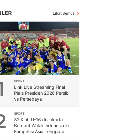
Inspiratif, Unik, Dan M
Hot
ULER
Lihat Semua
Hot Liputan6.com Menya
Dan Terbaru
On Off
On Off Liputan6: Sinop
& Berita Bisnis Digital
Islami
Berita & Kajian Islami
Hikmah - Liputan6
Citizen6
1
SPORT
Berita Citizen6 - Medi
Link Live Streaming Final
Liputan6.com
Piala Presiden 2026 Persib
Opini
vs Persebaya
Opini Liputan6: Analis
Pandang Dan Perspekti
2
SPORT
Feeds
32 Klub U-16 di Jakarta
Feeds Liputan6: Kumpul
Berebut Wakili Indonesia ke
Kompetisi Asia Tenggara
Terbaru Harian
Otosia