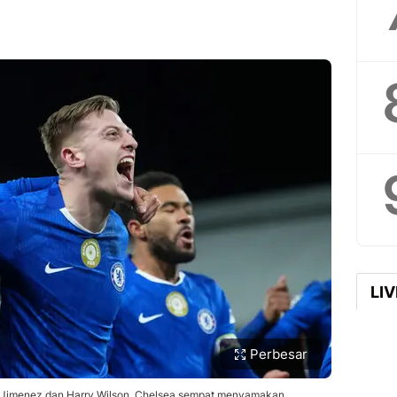
LI
Perbesar
 Jimenez dan Harry Wilson. Chelsea sempat menyamakan