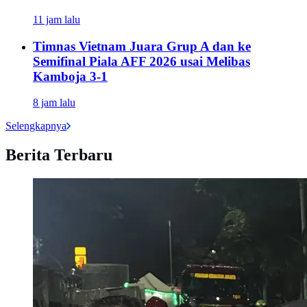
11 jam lalu
Timnas Vietnam Juara Grup A dan ke
Semifinal Piala AFF 2026 usai Melibas
Kamboja 3-1
8 jam lalu
Selengkapnya
Berita Terbaru