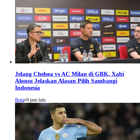
Jelang Chelsea vs AC Milan di GBK, Xabi
Alonso Jelaskan Alasan Pilih Sambangi
Indonesia
Bola
•
9 jam lalu