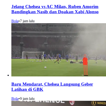
Jelang Chelsea vs AC Milan, Ruben Amorim
Bandingkan Nasib dan Doakan Xabi Alonso
Bola
•
7 jam lalu
Baru Mendarat, Chelsea Langsung Geber
Latihan di GBK
Bola
•
9 jam lalu