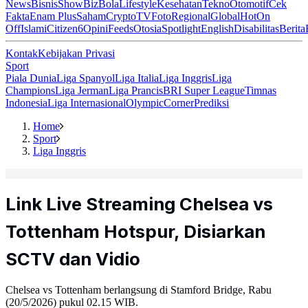
News
Bisnis
ShowBiz
Bola
Lifestyle
Kesehatan
Tekno
Otomotif
Cek
Fakta
Enam Plus
Saham
Crypto
TV
Foto
Regional
Global
Hot
On
Off
Islami
Citizen6
Opini
Feeds
Otosia
Spotlight
English
Disabilitas
Berita
Kontak
Kebijakan Privasi
Sport
Piala Dunia
Liga Spanyol
Liga Italia
Liga Inggris
Liga
Champions
Liga Jerman
Liga Prancis
BRI Super League
Timnas
Indonesia
Liga Internasional
Olympic
Corner
Prediksi
Home
Sport
Liga Inggris
Link Live Streaming Chelsea vs
Tottenham Hotspur, Disiarkan
SCTV dan Vidio
Chelsea vs Tottenham berlangsung di Stamford Bridge, Rabu
(20/5/2026) pukul 02.15 WIB.