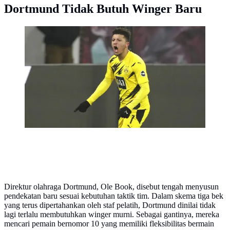
Dortmund Tidak Butuh Winger Baru
Penyerang Borussia Dortmund, Jadon Sancho,
melakukan selebrasi usai mencetak gol ke gawang RB
Leipzig pada laga Bundesliga di Stadion Red Bull
Arena, Sabtu (9/1/2021). Dortmund menang dengan
skor 3-1. (AP/Michael Sohn)
Direktur olahraga Dortmund, Ole Book, disebut tengah menyusun
pendekatan baru sesuai kebutuhan taktik tim. Dalam skema tiga bek
yang terus dipertahankan oleh staf pelatih, Dortmund dinilai tidak
lagi terlalu membutuhkan winger murni. Sebagai gantinya, mereka
mencari pemain bernomor 10 yang memiliki fleksibilitas bermain