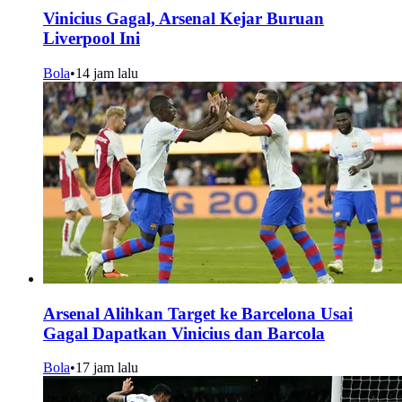
Vinicius Gagal, Arsenal Kejar Buruan
Liverpool Ini
Bola
•
14 jam lalu
Arsenal Alihkan Target ke Barcelona Usai
Gagal Dapatkan Vinicius dan Barcola
Bola
•
17 jam lalu