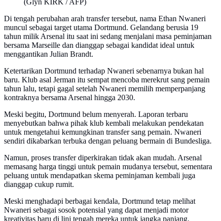
(Glyn KIRK / AFP)
Di tengah perubahan arah transfer tersebut, nama Ethan Nwaneri
muncul sebagai target utama Dortmund. Gelandang berusia 19
tahun milik Arsenal itu saat ini sedang menjalani masa peminjaman
bersama Marseille dan dianggap sebagai kandidat ideal untuk
menggantikan Julian Brandt.
Ketertarikan Dortmund terhadap Nwaneri sebenarnya bukan hal
baru. Klub asal Jerman itu sempat mencoba merekrut sang pemain
tahun lalu, tetapi gagal setelah Nwaneri memilih memperpanjang
kontraknya bersama Arsenal hingga 2030.
Meski begitu, Dortmund belum menyerah. Laporan terbaru
menyebutkan bahwa pihak klub kembali melakukan pendekatan
untuk mengetahui kemungkinan transfer sang pemain. Nwaneri
sendiri dikabarkan terbuka dengan peluang bermain di Bundesliga.
Namun, proses transfer diperkirakan tidak akan mudah. Arsenal
memasang harga tinggi untuk pemain mudanya tersebut, sementara
peluang untuk mendapatkan skema peminjaman kembali juga
dianggap cukup rumit.
Meski menghadapi berbagai kendala, Dortmund tetap melihat
Nwaneri sebagai sosok potensial yang dapat menjadi motor
kreativitas baru di lini tengah mereka untuk jangka panjang.