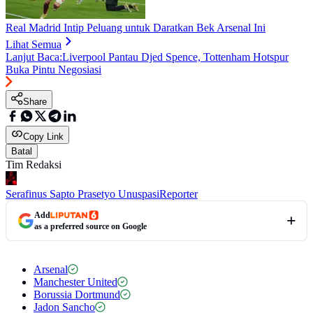
Real Madrid Intip Peluang untuk Daratkan Bek Arsenal Ini
Lihat Semua
Lanjut Baca:
Liverpool Pantau Djed Spence, Tottenham Hotspur
Buka Pintu Negosiasi
Share
Copy Link
Batal
Tim Redaksi
Serafinus Sapto Prasetyo Unuspasi
Reporter
Add
as a preferred source on Google
Arsenal
Manchester United
Borussia Dortmund
Jadon Sancho