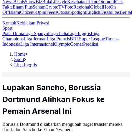
News
Bisnis
ShowBiz
Bola
Lifestyle
Kesehatan
Tekno
Otomotif
Cek
Fakta
Enam Plus
Saham
Crypto
TV
Foto
Regional
Global
Hot
On
Off
Islami
Citizen6
Opini
Feeds
Otosia
Spotlight
English
Disabilitas
Berita
Kontak
Kebijakan Privasi
Sport
Piala Dunia
Liga Spanyol
Liga Italia
Liga Inggris
Liga
Champions
Liga Jerman
Liga Prancis
BRI Super League
Timnas
Indonesia
Liga Internasional
Olympic
Corner
Prediksi
Home
Sport
Liga Inggris
Lupakan Sancho, Borussia
Dortmund Alihkan Fokus ke
Pemain Arsenal Ini
Borussia Dortmund dikabarkan mengubah target transfer mereka
dari Jadon Sancho ke Ethan Nwaneri.