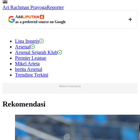
Ari Rachman Prayoga
Reporter
Add
as a preferred source on Google
Liga Inggris
Arsenal
Arsenal Sejarah Klub
Premier League
Mikel Arteta
berita Arsenal
Trending Terkini
Advertisement
Rekomendasi