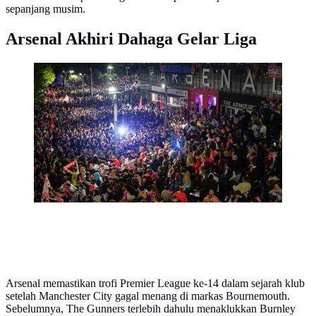
sepanjang musim.
Arsenal Akhiri Dahaga Gelar Liga
Para suporter Arsenal berkumpul di halaman luar
Emirates Stadium untuk menunggu hasil akhir
pertandingan antara Bournemouth melawan
Manchester City pada Selasa (19/05/2026) waktu
setempat. (AP Photo/Alberto Pezzali)
Arsenal memastikan trofi Premier League ke-14 dalam sejarah klub
setelah Manchester City gagal menang di markas Bournemouth.
Sebelumnya, The Gunners terlebih dahulu menaklukkan Burnley