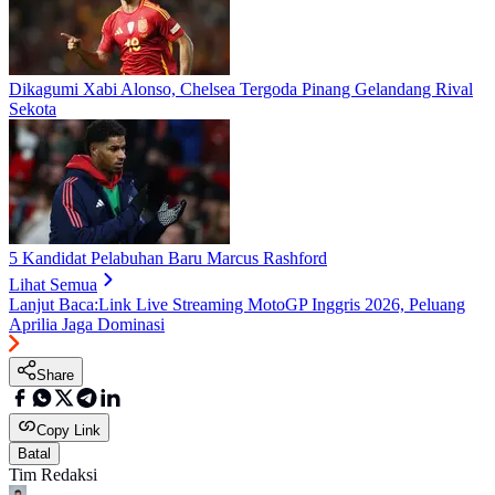
Dikagumi Xabi Alonso, Chelsea Tergoda Pinang Gelandang Rival
Sekota
5 Kandidat Pelabuhan Baru Marcus Rashford
Lihat Semua
Lanjut Baca:
Link Live Streaming MotoGP Inggris 2026, Peluang
Aprilia Jaga Dominasi
Share
Copy Link
Batal
Tim Redaksi