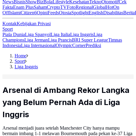
News
Bisnis
ShowBiz
Bola
Lifestyle
Kesehatan
Tekno
Otomotif
Cek
Fakta
Enam Plus
Saham
Crypto
TV
Foto
Regional
Global
Hot
On
Off
Islami
Citizen6
Opini
Feeds
Otosia
Spotlight
English
Disabilitas
Berita
Kontak
Kebijakan Privasi
Sport
Piala Dunia
Liga Spanyol
Liga Italia
Liga Inggris
Liga
Champions
Liga Jerman
Liga Prancis
BRI Super League
Timnas
Indonesia
Liga Internasional
Olympic
Corner
Prediksi
Home
Sport
Liga Inggris
Arsenal di Ambang Rekor Langka
yang Belum Pernah Ada di Liga
Inggris
Arsenal menjadi juara setelah Manchester City hanya mampu
bermain imbang 1-1 melawan Bournemouth pada pekan ke-37 Liga