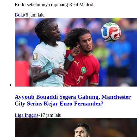
Rodri sebelumnya dipinang Real Madrid.
Bola
•
6 jam lalu
Ayyoub Bouaddi Segera Gabung, Manchester
City Serius Kejar Enzo Fernandez?
Liga Inggris
•
17 jam lalu