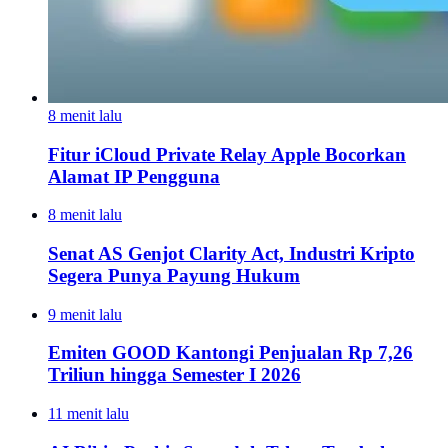
8 menit lalu
Fitur iCloud Private Relay Apple Bocorkan
Alamat IP Pengguna
8 menit lalu
Senat AS Genjot Clarity Act, Industri Kripto
Segera Punya Payung Hukum
9 menit lalu
Emiten GOOD Kantongi Penjualan Rp 7,26
Triliun hingga Semester I 2026
11 menit lalu