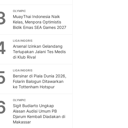
Dan Dunia - Liputan6.
3
OLYMPIC
English
MuayThai Indonesia Naik
Exploring Knowledge, T
Kelas, Menpora Optimistis
En.Liputan6.com
Bidik Emas SEA Games 2027
Disabilitas
Disabilitas Berita Terkini
4
LIGA INGGRIS
Harian, Berita Terbaru,
Arsenal Izinkan Gelandang
Terlupakan Jalani Tes Medis
Berita
di Klub Rival
Berita Hari Ini Politik,
Health
5
LIGA INGGRIS
Kabar Berita Terbaru D
Bersinar di Piala Dunia 2026,
Diet, Herbal Terbaik
Folarin Balogun Ditawarkan
Sport
ke Tottenham Hotspur
Berita Bola Terkini, Ja
Klasemen, Hasil Liga
6
OLYMPIC
Sigit Budiarto Ungkap
Alasan Audisi Umum PB
Djarum Kembali Diadakan di
Makassar