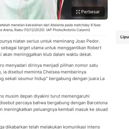
Perbesar
telah menelan kekalahan dari Atalanta pada matchday 6 fase
 Arena, Rabu (10/12/2025). (AP Photo/Antonio Calanni)
Lipu
 punya niatan serius untuk meminang Joao Pedor.
r sebagai target utama untuk menggantikan Robert
 akan meninggalkan klub dalam waktu dekat.
o menyadari dirinya menjadi pilihan nomor satu
tu, ia disebut meminta Chelsea memberinya
g sekali seumur hidup” bergabung dengan juara La
ns musim depan diyakini turut memengaruhi
disebut percaya bahwa bergabung dengan Barcelona
akan meningkatkan peluangnya kembali masuk ke skuad
uga dikabarkan telah melakukan komunikasi intens