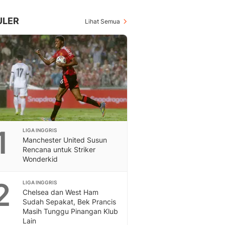
Inspiratif, Unik, Dan M
Hot
ULER
Lihat Semua
Hot Liputan6.com Menya
Dan Terbaru
Islami
Berita & Kajian Islami
Hikmah - Liputan6
Citizen6
Berita Citizen6 - Medi
Liputan6.com
Opini
1
LIGA INGGRIS
Opini Liputan6: Analis
Manchester United Susun
Pandang Dan Perspekti
Rencana untuk Striker
Feeds
Wonderkid
Feeds Liputan6: Kumpul
Terbaru Harian
2
LIGA INGGRIS
Otosia
Chelsea dan West Ham
Otosia
Sudah Sepakat, Bek Prancis
Masih Tunggu Pinangan Klub
Spotlight
Lain
Berita Terkini, Kabar Te