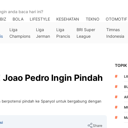
BIZ
BOLA
LIFESTYLE
KESEHATAN
TEKNO
OTOMOTIF
Liga
Liga
Liga
BRI Super
Timnas
is
Champions
Jerman
Prancis
League
Indonesia
TOPIK
! Joao Pedro Ingin Pindah
#
LI
#
B
#
A
n berpotensi pindah ke Spanyol untuk bergabung dengan
#
M
#
M
si
Share