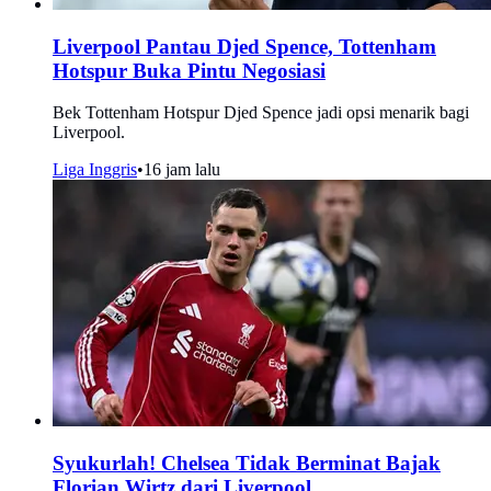
Liverpool Pantau Djed Spence, Tottenham
Hotspur Buka Pintu Negosiasi
Bek Tottenham Hotspur Djed Spence jadi opsi menarik bagi
Liverpool.
Liga Inggris
•
16 jam lalu
Syukurlah! Chelsea Tidak Berminat Bajak
Florian Wirtz dari Liverpool