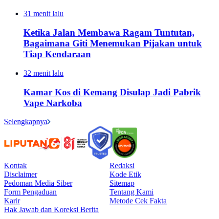
31 menit lalu
Ketika Jalan Membawa Ragam Tuntutan,
Bagaimana Giti Menemukan Pijakan untuk
Tiap Kendaraan
32 menit lalu
Kamar Kos di Kemang Disulap Jadi Pabrik
Vape Narkoba
Selengkapnya
Kontak
Redaksi
Disclaimer
Kode Etik
Pedoman Media Siber
Sitemap
Form Pengaduan
Tentang Kami
Karir
Metode Cek Fakta
Hak Jawab dan Koreksi Berita