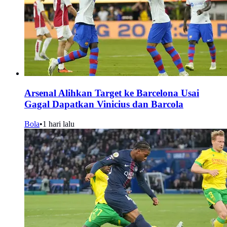
Arsenal Alihkan Target ke Barcelona Usai
Gagal Dapatkan Vinicius dan Barcola
Bola
•
1 hari lalu