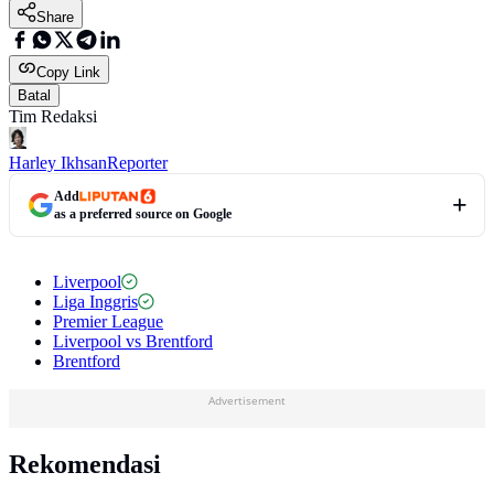
Share
Copy Link
Batal
Tim Redaksi
Harley Ikhsan
Reporter
Add
as a preferred source on Google
Liverpool
Liga Inggris
Premier League
Liverpool vs Brentford
Brentford
Advertisement
Rekomendasi