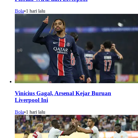
Bola
•
1 hari lalu
Vinicius Gagal, Arsenal Kejar Buruan
Liverpool Ini
Bola
•
1 hari lalu