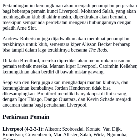
Pertandingan ini kemungkinan akan menjadi penampilan perpisahan
bagi beberapa pemain kunci Liverpool. Mohamed Salah, yang akan
meninggalkan klub di akhir musim, diperkirakan akan bermain,
meskipun sempat ada perdebatan mengenai hubungannya dengan
pelatih Arne Slot.
Andrew Robertson juga dijadwalkan akan membuat penampilan
terakhirnya untuk klub, sementara kiper Alisson Becker berharap
bisa tampil dalam laga terakhirnya bersama
The Reds
.
Di kubu Brentford, mereka diprediksi akan menurunkan susunan
pemain terbaik mereka. Mantan kiper Liverpool, Caoimhin Kelleher,
kemungkinan akan berdiri di bawah mistar gawang.
Sepp van den Berg juga akan menghadapi mantan klubnya, dan
kemungkinan kembalinya Jordan Henderson tidak bisa
dikesampingkan. Brentford memiliki banyak opsi di lini serang,
dengan Igor Thiago, Dango Ouattara, dan Kevin Schade menjadi
ancaman utama bagi pertahanan Liverpool.
Perkiraan Pemain
Liverpool (4-2-3-1):
Alisson; Szoboszlai, Konate, Van Dijk,
Robertson; Gravenberch, Mac Allister; Salah, Wirtz, Ngumoha;