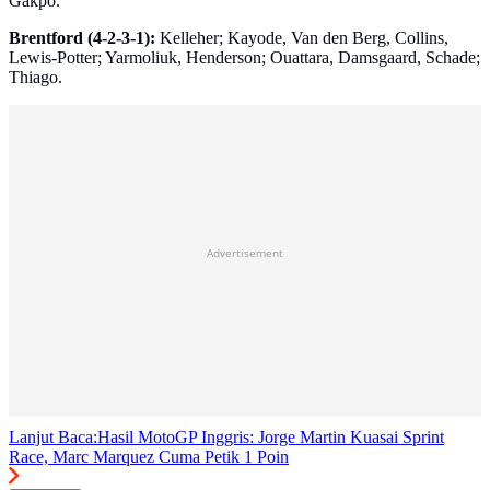
Gakpo.
Brentford (4-2-3-1):
Kelleher; Kayode, Van den Berg, Collins,
Lewis-Potter; Yarmoliuk, Henderson; Ouattara, Damsgaard, Schade;
Thiago.
Advertisement
Lanjut Baca:
Hasil MotoGP Inggris: Jorge Martin Kuasai Sprint
Race, Marc Marquez Cuma Petik 1 Poin