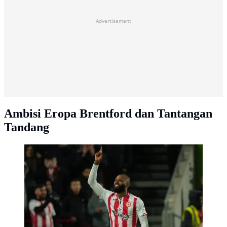
Advertisement
Ambisi Eropa Brentford dan Tantangan
Tandang