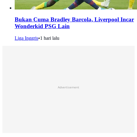
Bukan Cuma Bradley Barcola, Liverpool Incar
Wonderkid PSG Lain
Liga Inggris
•
1 hari lalu
Advertisement