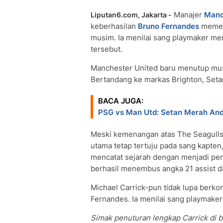
Manajer
Manc
Liputan6.com, Jakarta -
keberhasilan
Bruno Fernandes
memec
musim. Ia menilai sang playmaker me
tersebut.
Manchester United baru menutup mus
Bertandang ke markas Brighton, Set
BACA JUGA:
PSG vs Man Utd: Setan Merah An
Meski kemenangan atas The Seagulls 
utama tetap tertuju pada sang kapten
mencatat sejarah dengan menjadi pe
berhasil menembus angka 21 assist d
Michael Carrick-pun tidak lupa berko
Fernandes. Ia menilai sang playmake
Simak penuturan lengkap Carrick di b