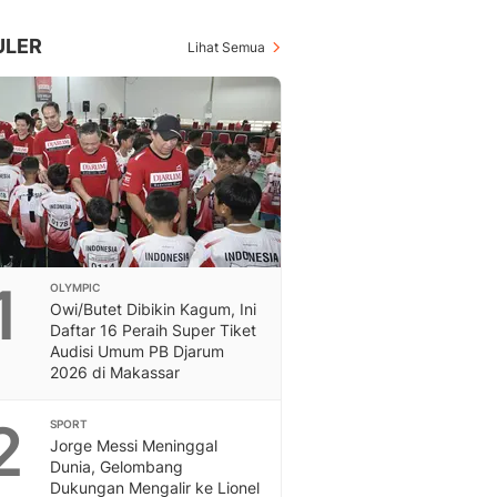
Inspiratif, Unik, Dan M
Hot
ULER
Lihat Semua
Hot Liputan6.com Menya
Dan Terbaru
On Off
On Off Liputan6: Sinop
& Berita Bisnis Digital
Islami
Berita & Kajian Islami
Hikmah - Liputan6
Citizen6
1
OLYMPIC
Berita Citizen6 - Medi
Owi/Butet Dibikin Kagum, Ini
Liputan6.com
Daftar 16 Peraih Super Tiket
Opini
Audisi Umum PB Djarum
Opini Liputan6: Analis
2026 di Makassar
Pandang Dan Perspekti
Feeds
2
SPORT
Feeds Liputan6: Kumpul
Jorge Messi Meninggal
Dunia, Gelombang
Terbaru Harian
Dukungan Mengalir ke Lionel
Otosia