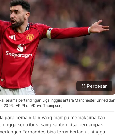
Perbesar
si selama pertandingan Liga Inggris antara Manchester United dan
uari 2026. (AP Photo/Dave Thompson)
ada para pemain lain yang mampu memaksimalkan
ehingga kontribusi sang kapten bisa berdampak
emerlangan Fernandes bisa terus berlanjut hingga