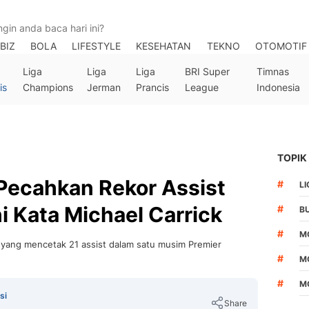
BIZ
BOLA
LIFESTYLE
KESEHATAN
TEKNO
OTOMOTIF
Liga
Liga
Liga
BRI Super
Timnas
is
Champions
Jerman
Prancis
League
Indonesia
TOPIK
Pecahkan Rekor Assist
#
LI
i Kata Michael Carrick
#
B
#
M
yang mencetak 21 assist dalam satu musim Premier
#
M
#
M
si
Share