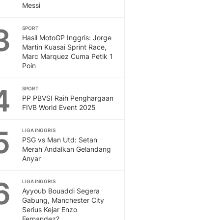
Messi
Otosia
Spotlight
3
SPORT
Berita Terkini, Kabar Te
Hasil MotoGP Inggris: Jorge
Dan Dunia - Liputan6.
Martin Kuasai Sprint Race,
English
Marc Marquez Cuma Petik 1
Poin
Exploring Knowledge, T
En.Liputan6.com
4
SPORT
Disabilitas
PP PBVSI Raih Penghargaan
Disabilitas Berita Terkini
FIVB World Event 2025
Harian, Berita Terbaru,
Berita
5
LIGA INGGRIS
Berita Hari Ini Politik,
PSG vs Man Utd: Setan
Health
Merah Andalkan Gelandang
Kabar Berita Terbaru D
Anyar
Diet, Herbal Terbaik
6
Sport
LIGA INGGRIS
Ayyoub Bouaddi Segera
Berita Bola Terkini, Ja
Gabung, Manchester City
Klasemen, Hasil Liga
Serius Kejar Enzo
Fernandez?