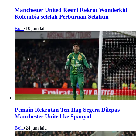
Manchester United Resmi Rekrut Wonderkid
Kolombia setelah Perburuan Setahun
Bola
•
10 jam lalu
Pemain Rekrutan Ten Hag Segera Dilepas
Manchester United ke Spanyol
Bola
•
24 jam lalu