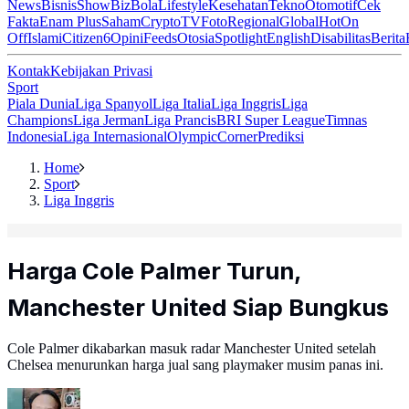
News
Bisnis
ShowBiz
Bola
Lifestyle
Kesehatan
Tekno
Otomotif
Cek
Fakta
Enam Plus
Saham
Crypto
TV
Foto
Regional
Global
Hot
On
Off
Islami
Citizen6
Opini
Feeds
Otosia
Spotlight
English
Disabilitas
Berita
Kontak
Kebijakan Privasi
Sport
Piala Dunia
Liga Spanyol
Liga Italia
Liga Inggris
Liga
Champions
Liga Jerman
Liga Prancis
BRI Super League
Timnas
Indonesia
Liga Internasional
Olympic
Corner
Prediksi
Home
Sport
Liga Inggris
Harga Cole Palmer Turun,
Manchester United Siap Bungkus
Cole Palmer dikabarkan masuk radar Manchester United setelah
Chelsea menurunkan harga jual sang playmaker musim panas ini.