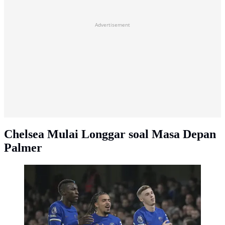
Advertisement
Chelsea Mulai Longgar soal Masa Depan
Palmer
Selebrasi para pemain Chelsea merayakan gol kedua ke
gawang Mancester United yang dicetak Cole Palmer
(kanan) pada laga pekan ke-31 Premier League
2023/2024 di Stamford Bridge, London, Kamis
(4/4/2024). (AP Photo/Kin Cheung)