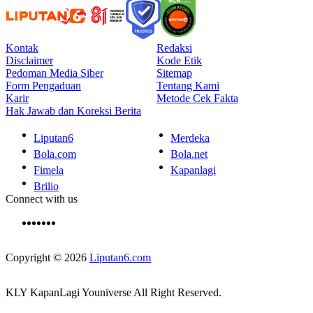
Kontak
Redaksi
Disclaimer
Kode Etik
Pedoman Media Siber
Sitemap
Form Pengaduan
Tentang Kami
Karir
Metode Cek Fakta
Hak Jawab dan Koreksi Berita
Liputan6
Merdeka
Bola.com
Bola.net
Fimela
Kapanlagi
Brilio
Connect with us
Copyright © 2026
Liputan6.com
KLY KapanLagi Youniverse All Right Reserved.