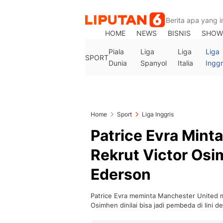
HOME
NEWS
BISNIS
SHOW
Piala
Liga
Liga
Liga
SPORT
Dunia
Spanyol
Italia
Inggr
Home
Sport
Liga Inggris
Patrice Evra Mint
Rekrut Victor Os
Ederson
Patrice Evra meminta Manchester United 
Osimhen dinilai bisa jadi pembeda di lini d