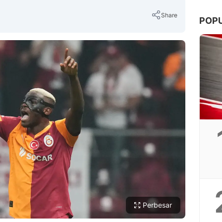
Share
POP
Copy Link
Perbesar