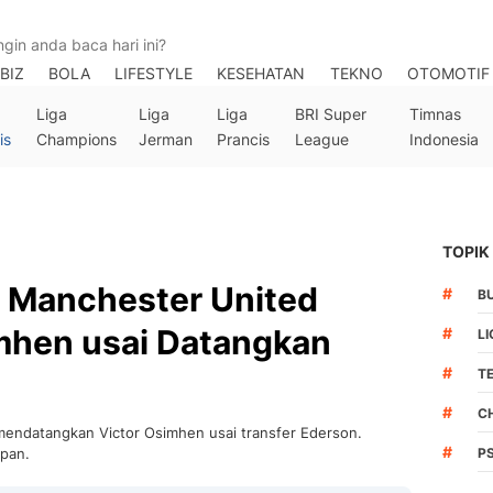
BIZ
BOLA
LIFESTYLE
KESEHATAN
TEKNO
OTOMOTIF
Liga
Liga
Liga
BRI Super
Timnas
is
Champions
Jerman
Prancis
League
Indonesia
TOPIK
a Manchester United
#
B
imhen usai Datangkan
#
LI
#
T
#
C
mendatangkan Victor Osimhen usai transfer Ederson.
#
epan.
P