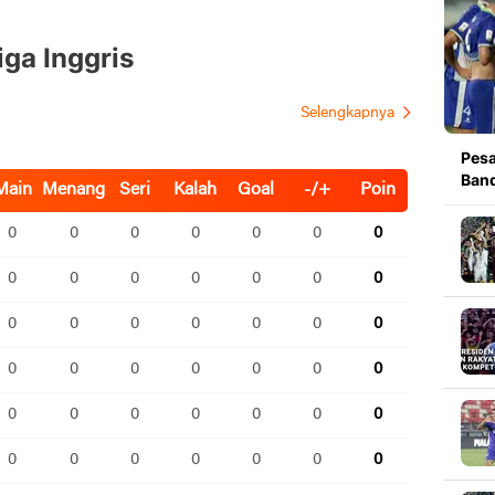
iga Inggris
Pesa
Band