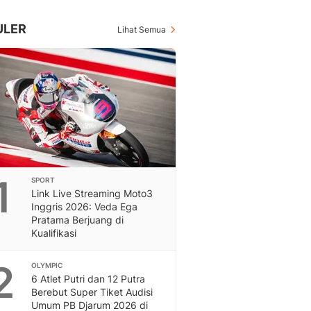
Inspiratif, Unik, Dan M
Hot
ULER
Lihat Semua
Hot Liputan6.com Menya
Dan Terbaru
On Off
On Off Liputan6: Sinop
& Berita Bisnis Digital
Islami
Berita & Kajian Islami
Hikmah - Liputan6
Citizen6
1
SPORT
Berita Citizen6 - Medi
Link Live Streaming Moto3
Liputan6.com
Inggris 2026: Veda Ega
Opini
Pratama Berjuang di
Opini Liputan6: Analis
Kualifikasi
Pandang Dan Perspekti
Feeds
2
OLYMPIC
Feeds Liputan6: Kumpul
6 Atlet Putri dan 12 Putra
Berebut Super Tiket Audisi
Terbaru Harian
Umum PB Djarum 2026 di
Otosia