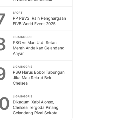
7
SPORT
PP PBVSI Raih Penghargaan
FIVB World Event 2025
8
LIGA INGGRIS
PSG vs Man Utd: Setan
Merah Andalkan Gelandang
Anyar
9
LIGA INGGRIS
PSG Harus Bobol Tabungan
Jika Mau Rekrut Bek
Chelsea
10
LIGA INGGRIS
Dikagumi Xabi Alonso,
Chelsea Tergoda Pinang
Gelandang Rival Sekota