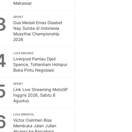
Makassar
Otosia
Spotlight
3
SPORT
Berita Terkini, Kabar Te
Dua Medali Emas Disabet
Dan Dunia - Liputan6.
Nay Sunda di Indonesia
English
Muaythai Championship
2026
Exploring Knowledge, T
En.Liputan6.com
4
LIGA INGGRIS
Disabilitas
Liverpool Pantau Djed
Disabilitas Berita Terkini
Spence, Tottenham Hotspur
Harian, Berita Terbaru,
Buka Pintu Negosiasi
Berita
Berita Hari Ini Politik,
5
SPORT
Health
Link Live Streaming MotoGP
Kabar Berita Terbaru D
Inggris 2026, Sabtu 8
Agustus
Diet, Herbal Terbaik
Sport
6
Berita Bola Terkini, Ja
LIGA SPANYOL
Victor Osimhen Bisa
Klasemen, Hasil Liga
Membuka Jalan Julian
Alvarez ke Barcelona