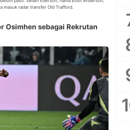
elum pasti. Selain Ederson, nama Elliot Anderson,
 masuk radar transfer Old Trafford.
tor Osimhen sebagai Rekrutan