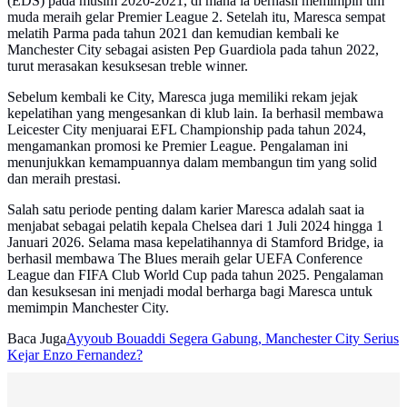
(EDS) pada musim 2020-2021, di mana ia berhasil memimpin tim
muda meraih gelar Premier League 2. Setelah itu, Maresca sempat
melatih Parma pada tahun 2021 dan kemudian kembali ke
Manchester City sebagai asisten Pep Guardiola pada tahun 2022,
turut merasakan kesuksesan treble winner.
Sebelum kembali ke City, Maresca juga memiliki rekam jejak
kepelatihan yang mengesankan di klub lain. Ia berhasil membawa
Leicester City menjuarai EFL Championship pada tahun 2024,
mengamankan promosi ke Premier League. Pengalaman ini
menunjukkan kemampuannya dalam membangun tim yang solid
dan meraih prestasi.
Salah satu periode penting dalam karier Maresca adalah saat ia
menjabat sebagai pelatih kepala Chelsea dari 1 Juli 2024 hingga 1
Januari 2026. Selama masa kepelatihannya di Stamford Bridge, ia
berhasil membawa The Blues meraih gelar UEFA Conference
League dan FIFA Club World Cup pada tahun 2025. Pengalaman
dan kesuksesan ini menjadi modal berharga bagi Maresca untuk
memimpin Manchester City.
Baca Juga
Ayyoub Bouaddi Segera Gabung, Manchester City Serius
Kejar Enzo Fernandez?