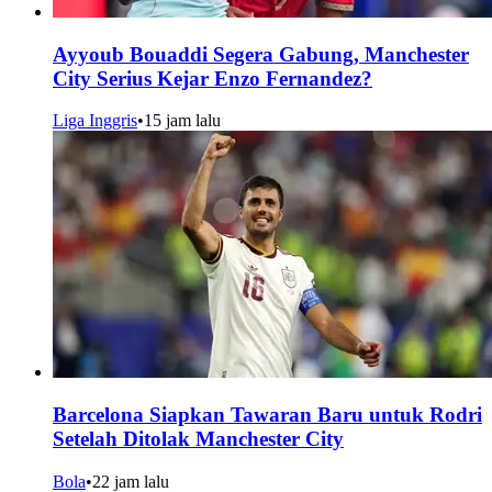
Ayyoub Bouaddi Segera Gabung, Manchester
City Serius Kejar Enzo Fernandez?
Liga Inggris
•
15 jam lalu
Barcelona Siapkan Tawaran Baru untuk Rodri
Setelah Ditolak Manchester City
Bola
•
22 jam lalu