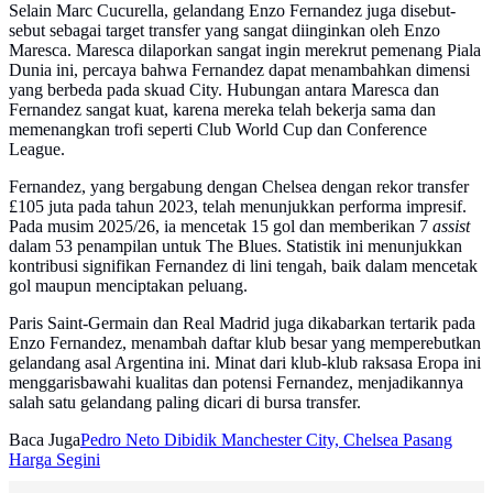
Selain Marc Cucurella, gelandang Enzo Fernandez juga disebut-
sebut sebagai target transfer yang sangat diinginkan oleh Enzo
Maresca. Maresca dilaporkan sangat ingin merekrut pemenang Piala
Dunia ini, percaya bahwa Fernandez dapat menambahkan dimensi
yang berbeda pada skuad City. Hubungan antara Maresca dan
Fernandez sangat kuat, karena mereka telah bekerja sama dan
memenangkan trofi seperti Club World Cup dan Conference
League.
Fernandez, yang bergabung dengan Chelsea dengan rekor transfer
£105 juta pada tahun 2023, telah menunjukkan performa impresif.
Pada musim 2025/26, ia mencetak 15 gol dan memberikan 7
assist
dalam 53 penampilan untuk The Blues. Statistik ini menunjukkan
kontribusi signifikan Fernandez di lini tengah, baik dalam mencetak
gol maupun menciptakan peluang.
Paris Saint-Germain dan Real Madrid juga dikabarkan tertarik pada
Enzo Fernandez, menambah daftar klub besar yang memperebutkan
gelandang asal Argentina ini. Minat dari klub-klub raksasa Eropa ini
menggarisbawahi kualitas dan potensi Fernandez, menjadikannya
salah satu gelandang paling dicari di bursa transfer.
Baca Juga
Pedro Neto Dibidik Manchester City, Chelsea Pasang
Harga Segini