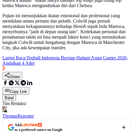
Maresca adalah “bukan hanya manajer top tetapi juga orang top”
ketika Maresca mengundurkan diri dari Chelsea.
Pujian ini menunjukkan ikatan emosional dan profesional yang
mendalam antara pemain dan pelatih. Colwill juga pernah
menyatakan kekagumannya terhadap filosofi sepak bola Maresca,
menyebutnya "jauh di depan orang lain". Kedekatan personal dan
pemahaman taktis ini bisa menjadi faktor kunci yang memuluskan
langkah Colwill untuk bergabung dengan Maresca di Manchester
City, jika ada kesempatan transfer.
Lanjut Baca:
Teqball Indonesia Bersiap Hadapi Asian Games 2026,
Andalkan 4 Atlet
Share
Copy Link
Batal
Tim Redaksi
Thomas
Reporter
Add
as a preferred source on Google