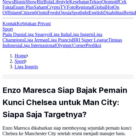
News
Bisnis
ShowBiz
Bola
Lifestyle
Kesehatan
Tekno
Otomotif
Cek
Fakta
Enam Plus
Saham
Crypto
TV
Foto
Regional
Global
Hot
On
Off
Islami
Citizen6
Opini
Feeds
Otosia
Spotlight
English
Disabilitas
Berita
Kontak
Kebijakan Privasi
Sport
Piala Dunia
Liga Spanyol
Liga Italia
Liga Inggris
Liga
Champions
Liga Jerman
Liga Prancis
BRI Super League
Timnas
Indonesia
Liga Internasional
Olympic
Corner
Prediksi
Home
Sport
Liga Inggris
Enzo Maresca Siap Bajak Pemain
Kunci Chelsea untuk Man City:
Siapa Saja Targetnya?
Enzo Maresca dikabarkan siap memboyong sejumlah pemain kunci
Chelsea ke Manchester City setelah resmi menjadi manajer baru.