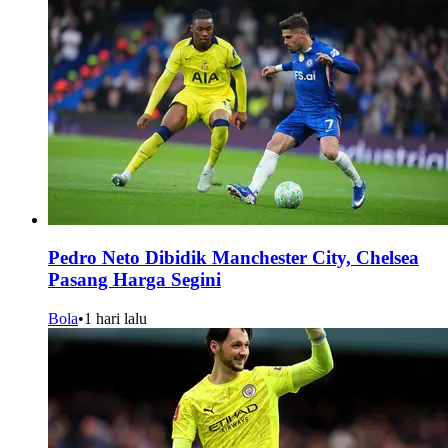
Pedro Neto Dibidik Manchester City, Chelsea
Pasang Harga Segini
Bola
•
1 hari lalu