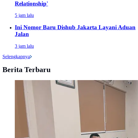
Relationship'
5 jam lalu
Ini Nomor Baru Dishub Jakarta Layani Aduan
Jalan
3 jam lalu
Selengkapnya
Berita Terbaru