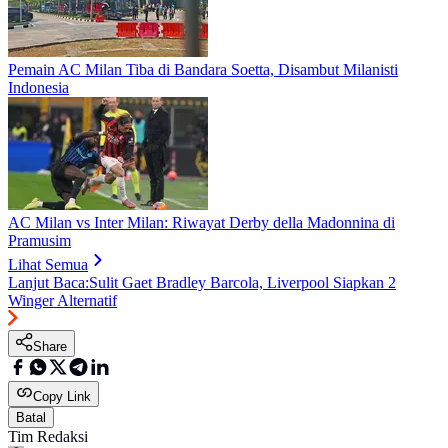
Pemain AC Milan Tiba di Bandara Soetta, Disambut Milanisti
Indonesia
AC Milan vs Inter Milan: Riwayat Derby della Madonnina di
Pramusim
Lihat Semua
Lanjut Baca:
Sulit Gaet Bradley Barcola, Liverpool Siapkan 2
Winger Alternatif
Share
Copy Link
Batal
Tim Redaksi