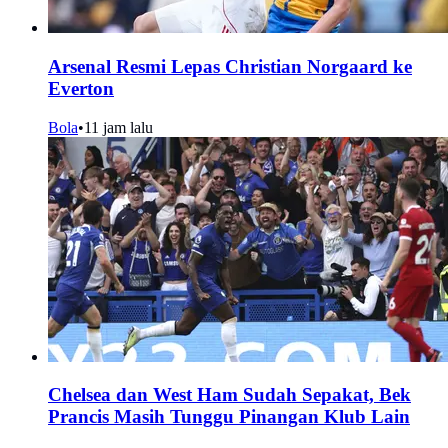
Arsenal Resmi Lepas Christian Norgaard ke
Everton
Bola
•
11 jam lalu
Chelsea dan West Ham Sudah Sepakat, Bek
Prancis Masih Tunggu Pinangan Klub Lain