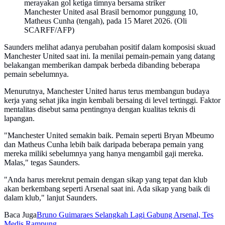
merayakan gol ketiga timnya bersama striker
Manchester United asal Brasil bernomor punggung 10,
Matheus Cunha (tengah), pada 15 Maret 2026. (Oli
SCARFF/AFP)
Saunders melihat adanya perubahan positif dalam komposisi skuad
Manchester United saat ini. Ia menilai pemain-pemain yang datang
belakangan memberikan dampak berbeda dibanding beberapa
pemain sebelumnya.
Menurutnya, Manchester United harus terus membangun budaya
kerja yang sehat jika ingin kembali bersaing di level tertinggi. Faktor
mentalitas disebut sama pentingnya dengan kualitas teknis di
lapangan.
"Manchester United semakin baik. Pemain seperti Bryan Mbeumo
dan Matheus Cunha lebih baik daripada beberapa pemain yang
mereka miliki sebelumnya yang hanya mengambil gaji mereka.
Malas," tegas Saunders.
"Anda harus merekrut pemain dengan sikap yang tepat dan klub
akan berkembang seperti Arsenal saat ini. Ada sikap yang baik di
dalam klub," lanjut Saunders.
Baca Juga
Bruno Guimaraes Selangkah Lagi Gabung Arsenal, Tes
Medis Rampung