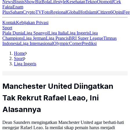
News
Bisnis
ShowBiz
Bola
Lifestyle
Kesehatan
Tekno
Otomotif
Cek
Fakta
Enam
Plus
Saham
Crypto
TV
Foto
Regional
Global
Hot
Islami
Citizen6
Opini
Fee
Kontak
Kebijakan Privasi
Sport
Piala Dunia
Liga Spanyol
Liga Italia
Liga Inggris
Liga
Champions
Liga Jerman
Liga Prancis
BRI Super League
Timnas
Indonesia
Liga Internasional
Olympic
Corner
Prediksi
Home
Sport
Liga Inggris
Manchester United Diingatkan
Tak Rekrut Rafael Leao, Ini
Alasannya
Dean Saunders mengingatkan Manchester United agar berhati-hati
mengejar Rafael Leao. Ia menilai sikap pemain harus menjadi