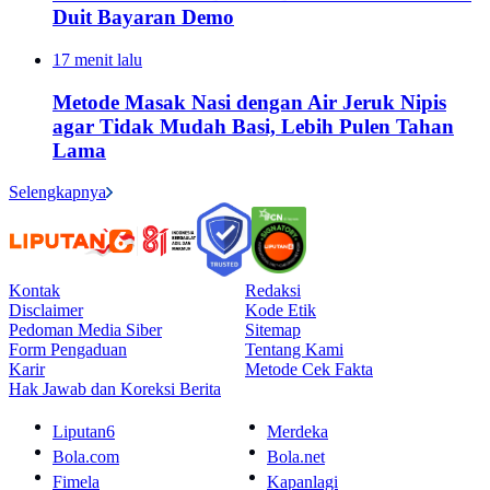
Duit Bayaran Demo
17 menit lalu
Metode Masak Nasi dengan Air Jeruk Nipis
agar Tidak Mudah Basi, Lebih Pulen Tahan
Lama
Selengkapnya
Kontak
Redaksi
Disclaimer
Kode Etik
Pedoman Media Siber
Sitemap
Form Pengaduan
Tentang Kami
Karir
Metode Cek Fakta
Hak Jawab dan Koreksi Berita
Liputan6
Merdeka
Bola.com
Bola.net
Fimela
Kapanlagi