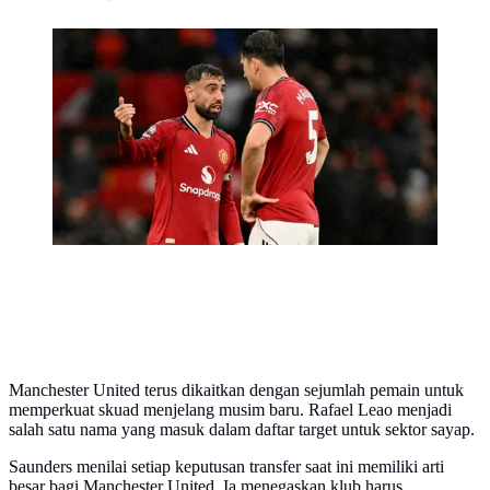
Gelandang Manchester United asal Portugal #08,
Bruno Fernandes, berbicara dengan bek Manchester
United asal Inggris #05, Harry Maguire (kanan), dalam
pertandingan Premier League antara Manchester United
dan Chelsea di Old Trafford, Manchester, Inggris barat
laut, pada 20 September 2025. (Oli SCARFF/AFP)
Manchester United terus dikaitkan dengan sejumlah pemain untuk
memperkuat skuad menjelang musim baru. Rafael Leao menjadi
salah satu nama yang masuk dalam daftar target untuk sektor sayap.
Saunders menilai setiap keputusan transfer saat ini memiliki arti
besar bagi Manchester United. Ia menegaskan klub harus