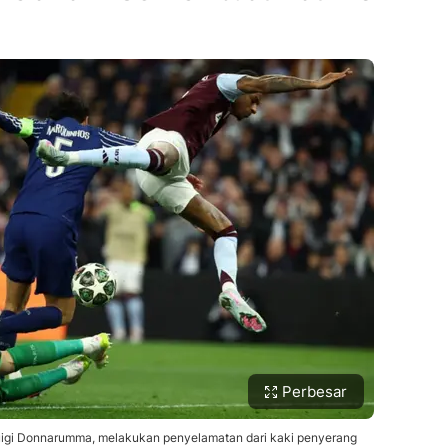
Perbesar
anluigi Donnarumma, melakukan penyelamatan dari kaki penyerang