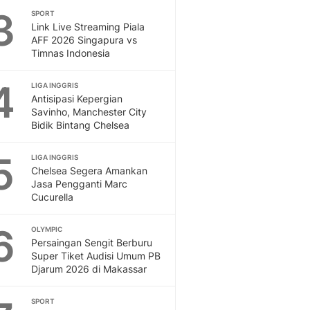
3
SPORT
Otosia
Link Live Streaming Piala
Spotlight
AFF 2026 Singapura vs
Berita Terkini, Kabar Te
Timnas Indonesia
Dan Dunia - Liputan6.
English
4
LIGA INGGRIS
Exploring Knowledge, T
Antisipasi Kepergian
En.Liputan6.com
Savinho, Manchester City
Bidik Bintang Chelsea
Disabilitas
Disabilitas Berita Terkini
5
Harian, Berita Terbaru,
LIGA INGGRIS
Chelsea Segera Amankan
Berita
Jasa Pengganti Marc
Berita Hari Ini Politik,
Cucurella
Health
Kabar Berita Terbaru D
6
OLYMPIC
Diet, Herbal Terbaik
Persaingan Sengit Berburu
Sport
Super Tiket Audisi Umum PB
Djarum 2026 di Makassar
Berita Bola Terkini, Ja
Klasemen, Hasil Liga
SPORT