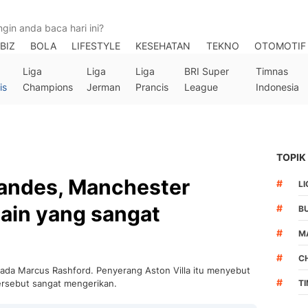
BIZ
BOLA
LIFESTYLE
KESEHATAN
TEKNO
OTOMOTIF
Liga
Liga
Liga
BRI Super
Timnas
is
Champions
Jerman
Prancis
League
Indonesia
TOPIK
andes, Manchester
#
LI
ain yang sangat
#
B
#
M
#
C
pada Marcus Rashford. Penyerang Aston Villa itu menyebut
#
rsebut sangat mengerikan.
T