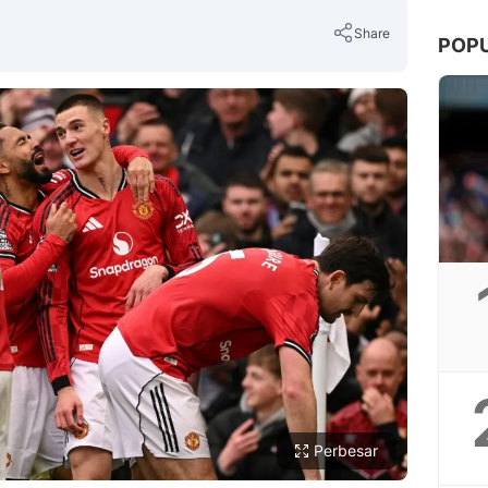
Share
POP
Copy Link
Perbesar