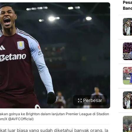
Pesa
Band
Perbesar
akan golnya ke Brighton dalam lanjutan Premier League di Stadion
com/X @AVFCOfficlal)
kat luar biasa yang sudah diketahui banyak orang. Ia