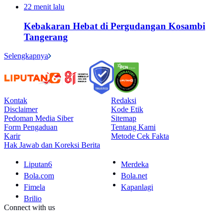
22 menit lalu
Kebakaran Hebat di Pergudangan Kosambi
Tangerang
Selengkapnya
Kontak
Redaksi
Disclaimer
Kode Etik
Pedoman Media Siber
Sitemap
Form Pengaduan
Tentang Kami
Karir
Metode Cek Fakta
Hak Jawab dan Koreksi Berita
Liputan6
Merdeka
Bola.com
Bola.net
Fimela
Kapanlagi
Brilio
Connect with us