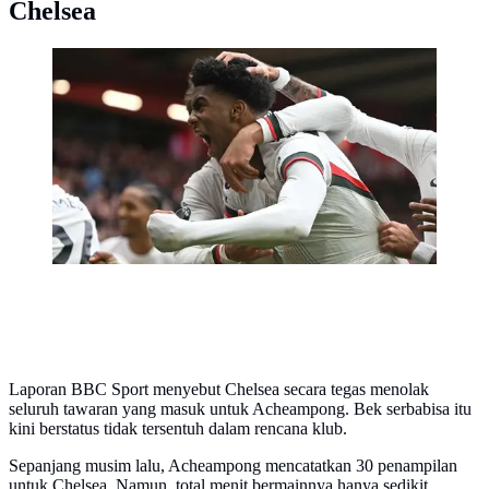
Chelsea
Bek Chelsea asal Inggris #34 Josh-Kofi Acheampong
merayakan gol pertama tim dalam pertandingan Liga
Primer Inggris antara Nottingham Forest dan Chelsea di
The City Ground, Nottingham, Inggris pada 18
Oktober 2025. (JUSTIN TALLIS / AFP)
Laporan BBC Sport menyebut Chelsea secara tegas menolak
seluruh tawaran yang masuk untuk Acheampong. Bek serbabisa itu
kini berstatus tidak tersentuh dalam rencana klub.
Sepanjang musim lalu, Acheampong mencatatkan 30 penampilan
untuk Chelsea. Namun, total menit bermainnya hanya sedikit