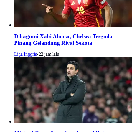
Dikagumi Xabi Alonso, Chelsea Tergoda
Pinang Gelandang Rival Sekota
Liga Inggris
•
22 jam lalu