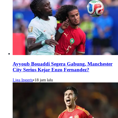
Ayyoub Bouaddi Segera Gabung, Manchester
City Serius Kejar Enzo Fernandez?
Liga Inggris
•
18 jam lalu