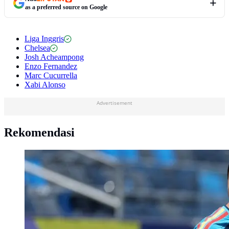
as a preferred source on Google
Liga Inggris
Chelsea
Josh Acheampong
Enzo Fernandez
Marc Cucurrella
Xabi Alonso
Advertisement
Rekomendasi