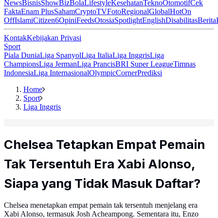
News
Bisnis
ShowBiz
Bola
Lifestyle
Kesehatan
Tekno
Otomotif
Cek
Fakta
Enam Plus
Saham
Crypto
TV
Foto
Regional
Global
Hot
On
Off
Islami
Citizen6
Opini
Feeds
Otosia
Spotlight
English
Disabilitas
Berita
Kontak
Kebijakan Privasi
Sport
Piala Dunia
Liga Spanyol
Liga Italia
Liga Inggris
Liga
Champions
Liga Jerman
Liga Prancis
BRI Super League
Timnas
Indonesia
Liga Internasional
Olympic
Corner
Prediksi
Home
Sport
Liga Inggris
Chelsea Tetapkan Empat Pemain
Tak Tersentuh Era Xabi Alonso,
Siapa yang Tidak Masuk Daftar?
Chelsea menetapkan empat pemain tak tersentuh menjelang era
Xabi Alonso, termasuk Josh Acheampong. Sementara itu, Enzo