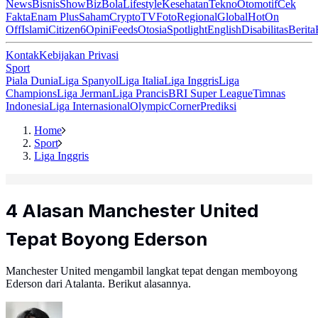
News
Bisnis
ShowBiz
Bola
Lifestyle
Kesehatan
Tekno
Otomotif
Cek
Fakta
Enam Plus
Saham
Crypto
TV
Foto
Regional
Global
Hot
On
Off
Islami
Citizen6
Opini
Feeds
Otosia
Spotlight
English
Disabilitas
Berita
Kontak
Kebijakan Privasi
Sport
Piala Dunia
Liga Spanyol
Liga Italia
Liga Inggris
Liga
Champions
Liga Jerman
Liga Prancis
BRI Super League
Timnas
Indonesia
Liga Internasional
Olympic
Corner
Prediksi
Home
Sport
Liga Inggris
4 Alasan Manchester United
Tepat Boyong Ederson
Manchester United mengambil langkat tepat dengan memboyong
Ederson dari Atalanta. Berikut alasannya.