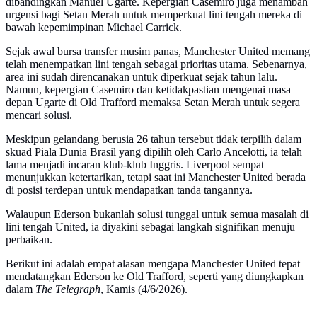
dibandingkan Manuel Ugarte. Kepergian Casemiro juga menambah
urgensi bagi Setan Merah untuk memperkuat lini tengah mereka di
bawah kepemimpinan Michael Carrick.
Sejak awal bursa transfer musim panas, Manchester United memang
telah menempatkan lini tengah sebagai prioritas utama. Sebenarnya,
area ini sudah direncanakan untuk diperkuat sejak tahun lalu.
Namun, kepergian Casemiro dan ketidakpastian mengenai masa
depan Ugarte di Old Trafford memaksa Setan Merah untuk segera
mencari solusi.
Meskipun gelandang berusia 26 tahun tersebut tidak terpilih dalam
skuad Piala Dunia Brasil yang dipilih oleh Carlo Ancelotti, ia telah
lama menjadi incaran klub-klub Inggris. Liverpool sempat
menunjukkan ketertarikan, tetapi saat ini Manchester United berada
di posisi terdepan untuk mendapatkan tanda tangannya.
Walaupun Ederson bukanlah solusi tunggal untuk semua masalah di
lini tengah United, ia diyakini sebagai langkah signifikan menuju
perbaikan.
Berikut ini adalah empat alasan mengapa Manchester United tepat
mendatangkan Ederson ke Old Trafford, seperti yang diungkapkan
dalam
The Telegraph
, Kamis (4/6/2026).