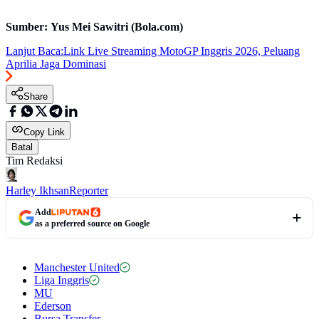
Sumber: Yus Mei Sawitri (Bola.com)
Lanjut Baca:
Link Live Streaming MotoGP Inggris 2026, Peluang
Aprilia Jaga Dominasi
Share
Copy Link
Batal
Tim Redaksi
Harley Ikhsan
Reporter
Add
as a preferred source on Google
Manchester United
Liga Inggris
MU
Ederson
Bursa Transfer