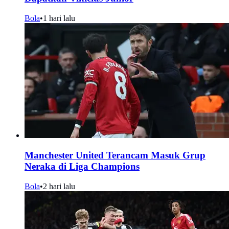
Bola
•
1 hari lalu
Manchester United Terancam Masuk Grup
Neraka di Liga Champions
Bola
•
2 hari lalu