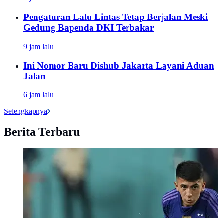
Pengaturan Lalu Lintas Tetap Berjalan Meski
Gedung Bapenda DKI Terbakar
9 jam lalu
Ini Nomor Baru Dishub Jakarta Layani Aduan
Jalan
6 jam lalu
Selengkapnya
Berita Terbaru