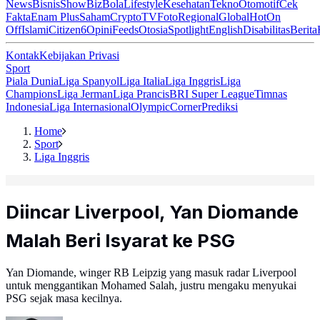
News
Bisnis
ShowBiz
Bola
Lifestyle
Kesehatan
Tekno
Otomotif
Cek
Fakta
Enam Plus
Saham
Crypto
TV
Foto
Regional
Global
Hot
On
Off
Islami
Citizen6
Opini
Feeds
Otosia
Spotlight
English
Disabilitas
Berita
Kontak
Kebijakan Privasi
Sport
Piala Dunia
Liga Spanyol
Liga Italia
Liga Inggris
Liga
Champions
Liga Jerman
Liga Prancis
BRI Super League
Timnas
Indonesia
Liga Internasional
Olympic
Corner
Prediksi
Home
Sport
Liga Inggris
Diincar Liverpool, Yan Diomande
Malah Beri Isyarat ke PSG
Yan Diomande, winger RB Leipzig yang masuk radar Liverpool
untuk menggantikan Mohamed Salah, justru mengaku menyukai
PSG sejak masa kecilnya.