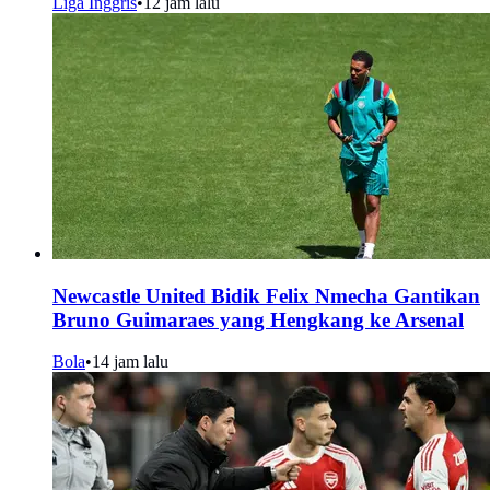
Liga Inggris
•
12 jam lalu
Newcastle United Bidik Felix Nmecha Gantikan
Bruno Guimaraes yang Hengkang ke Arsenal
Bola
•
14 jam lalu