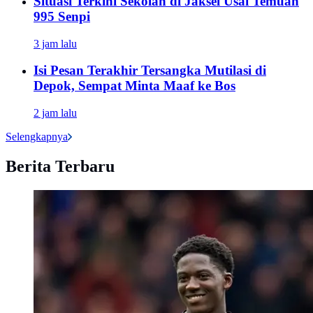
Situasi Terkini Sekolah di Jaksel Usai Temuan
995 Senpi
3 jam lalu
Isi Pesan Terakhir Tersangka Mutilasi di
Depok, Sempat Minta Maaf ke Bos
2 jam lalu
Selengkapnya
Berita Terbaru