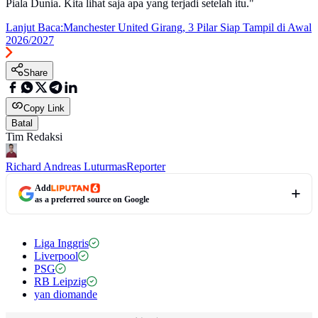
Piala Dunia. Kita lihat saja apa yang terjadi setelah itu."
Lanjut Baca:
Manchester United Girang, 3 Pilar Siap Tampil di Awal
2026/2027
Share
Copy Link
Batal
Tim Redaksi
Richard Andreas Luturmas
Reporter
Add
as a preferred source on Google
Liga Inggris
Liverpool
PSG
RB Leipzig
yan diomande