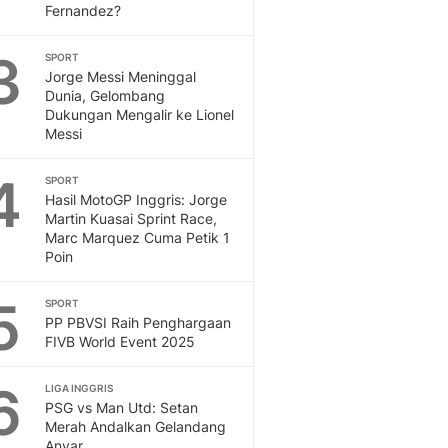
Fernandez?
Otosia
Spotlight
3
SPORT
Berita Terkini, Kabar Te
Jorge Messi Meninggal
Dan Dunia - Liputan6.
Dunia, Gelombang
English
Dukungan Mengalir ke Lionel
Messi
Exploring Knowledge, T
En.Liputan6.com
4
SPORT
Disabilitas
Hasil MotoGP Inggris: Jorge
Disabilitas Berita Terkini
Martin Kuasai Sprint Race,
Harian, Berita Terbaru,
Marc Marquez Cuma Petik 1
Berita
Poin
Berita Hari Ini Politik,
Health
5
SPORT
Kabar Berita Terbaru D
PP PBVSI Raih Penghargaan
FIVB World Event 2025
Diet, Herbal Terbaik
Sport
6
Berita Bola Terkini, Ja
LIGA INGGRIS
PSG vs Man Utd: Setan
Klasemen, Hasil Liga
Merah Andalkan Gelandang
Anyar