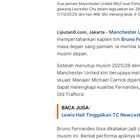
Dua pemain Manchester United (MU) asal Portu
gawang Leicester City dalam laga pekan ke-29
(17/3/2025) dini hari WIB. MU menang telak 3-0 
Manchester U
Liputan6.com, Jakarta -
mempertahankan kapten tim
Bruno F
masa depan sang pemain. Ia menilai 
musim depan.
Setelah menutup musim 2025/26 denga
Manchester United kini berupaya mel
skuad. Manajer Michael Carrick dipe
dapat melengkapi kualitas Fernandes
Old Trafford.
BACA JUGA:
Lewis Hall Tinggalkan TC Newcas
Bruno Fernandes bisa dikatakan jadi ot
musim ini. Berkat performa apiknya it