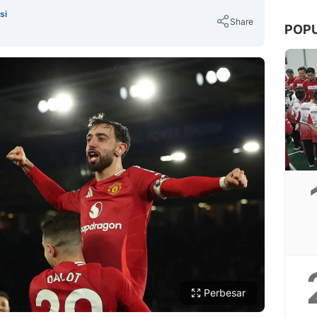
si
Share
POP
Copy Link
Perbesar