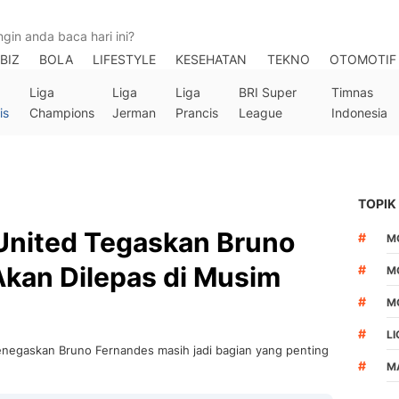
BIZ
BOLA
LIFESTYLE
KESEHATAN
TEKNO
OTOMOTIF
Liga
Liga
Liga
BRI Super
Timnas
is
Champions
Jerman
Prancis
League
Indonesia
TOPIK
nited Tegaskan Bruno
#
M
Akan Dilepas di Musim
#
M
#
M
#
LI
negaskan Bruno Fernandes masih jadi bagian yang penting
#
M