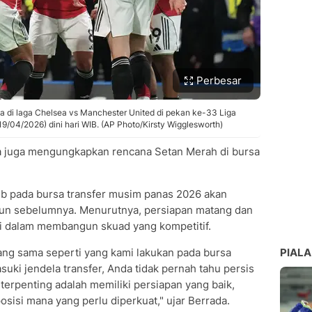
Perbesar
 di laga Chelsea vs Manchester United di pekan ke-33 Liga
19/04/2026) dini hari WIB. (AP Photo/Kirsty Wigglesworth)
 juga mengungkapkan rencana Setan Merah di bursa
b pada bursa transfer musim panas 2026 akan
hun sebelumnya. Menurutnya, persiapan matang dan
i dalam membangun skuad yang kompetitif.
ng sama seperti yang kami lakukan pada bursa
PIALA
uki jendela transfer, Anda tidak pernah tahu persis
 terpenting adalah memiliki persiapan yang baik,
sisi mana yang perlu diperkuat," ujar Berrada.