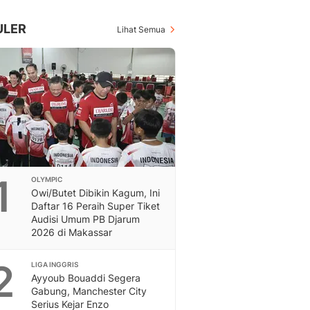
Inspiratif, Unik, Dan M
Hot
ULER
Lihat Semua
Hot Liputan6.com Menya
Dan Terbaru
On Off
On Off Liputan6: Sinop
& Berita Bisnis Digital
Islami
Berita & Kajian Islami
Hikmah - Liputan6
Citizen6
1
OLYMPIC
Berita Citizen6 - Medi
Owi/Butet Dibikin Kagum, Ini
Liputan6.com
Daftar 16 Peraih Super Tiket
Opini
Audisi Umum PB Djarum
Opini Liputan6: Analis
2026 di Makassar
Pandang Dan Perspekti
Feeds
2
LIGA INGGRIS
Feeds Liputan6: Kumpul
Ayyoub Bouaddi Segera
Gabung, Manchester City
Terbaru Harian
Serius Kejar Enzo
Otosia