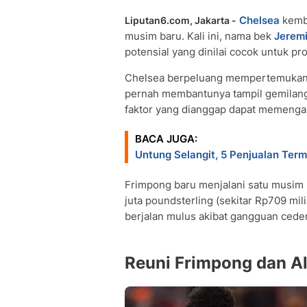
Chelsea
kemba
Liputan6.com, Jakarta -
musim baru. Kali ini, nama bek
Jerem
potensial yang dinilai cocok untuk p
Chelsea berpeluang mempertemukan 
pernah membantunya tampil gemilang
faktor yang dianggap dapat memengaru
BACA JUGA:
Untung Selangit, 5 Penjualan Ter
Frimpong baru menjalani satu musim b
juta poundsterling (sekitar Rp709 mil
berjalan mulus akibat gangguan cede
Reuni Frimpong dan Al