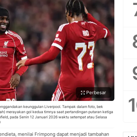
Perbesar
menggandakan keunggulan Liverpool. Tampak dalam foto, bek
gah) merayakan gol kedua timnya saat pertandingan putaran ketiga
nfield, pada Senin 12 Januari 2026 waktu setempat atau Selasa
)
ndieta, menilai Frimpong dapat menjadi tambahan