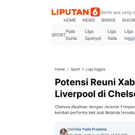
HOME
NEWS
BISNIS
SHOW
Piala
Liga
Liga
Liga
SPORT
Dunia
Spanyol
Italia
Inggr
Home
Sport
Liga Inggris
Potensi Reuni Xab
Liverpool di Chel
Chelsea dikaitkan dengan Jeremie Frimpong
kembali performa bek asal Belanda tersebu
Oleh
Gia Yuda Pradana