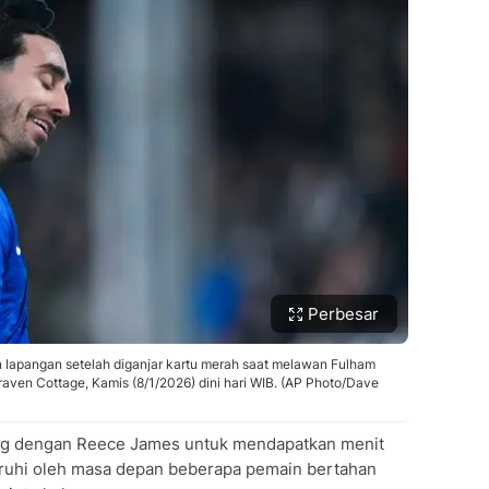
Perbesar
 lapangan setelah diganjar kartu merah saat melawan Fulham
aven Cottage, Kamis (8/1/2026) dini hari WIB. (AP Photo/Dave
aing dengan Reece James untuk mendapatkan menit
garuhi oleh masa depan beberapa pemain bertahan