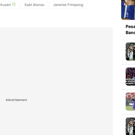
rkusen
Xabi Alonso
Jeremie Frimpong
Pesa
Band
Advertisement