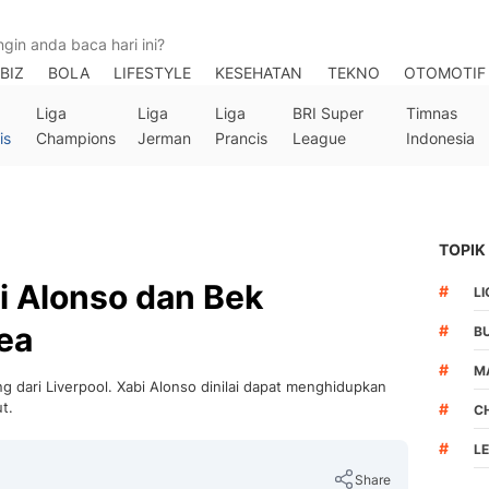
BIZ
BOLA
LIFESTYLE
KESEHATAN
TEKNO
OTOMOTIF
Liga
Liga
Liga
BRI Super
Timnas
is
Champions
Jerman
Prancis
League
Indonesia
TOPIK
i Alonso dan Bek
#
LI
sea
#
B
#
M
 dari Liverpool. Xabi Alonso dinilai dapat menghidupkan
t.
#
C
#
L
Share