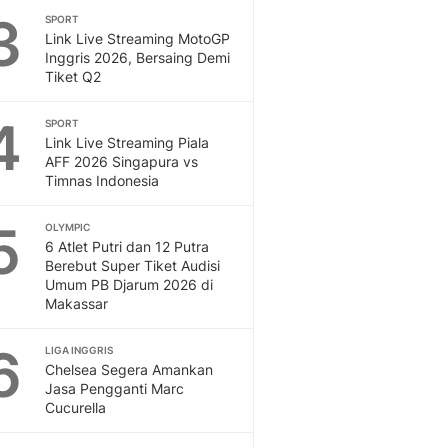
3
SPORT
Otosia
Link Live Streaming MotoGP
Spotlight
Inggris 2026, Bersaing Demi
Berita Terkini, Kabar Te
Tiket Q2
Dan Dunia - Liputan6.
English
4
SPORT
Exploring Knowledge, T
Link Live Streaming Piala
En.Liputan6.com
AFF 2026 Singapura vs
Timnas Indonesia
Disabilitas
Disabilitas Berita Terkini
5
Harian, Berita Terbaru,
OLYMPIC
6 Atlet Putri dan 12 Putra
Berita
Berebut Super Tiket Audisi
Berita Hari Ini Politik,
Umum PB Djarum 2026 di
Health
Makassar
Kabar Berita Terbaru D
Diet, Herbal Terbaik
6
LIGA INGGRIS
Sport
Chelsea Segera Amankan
Jasa Pengganti Marc
Berita Bola Terkini, Ja
Cucurella
Klasemen, Hasil Liga