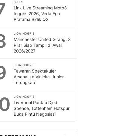
7
SPORT
Link Live Streaming Moto3
Inggris 2026, Veda Ega
Pratama Bidik Q2
8
LIGA INGGRIS
Manchester United Girang, 3
Pilar Siap Tampil di Awal
2026/2027
9
LIGA INGGRIS
Tawaran Spektakuler
Arsenal ke Vinicius Junior
Terungkap
10
LIGA INGGRIS
Liverpool Pantau Djed
Spence, Tottenham Hotspur
Buka Pintu Negosiasi