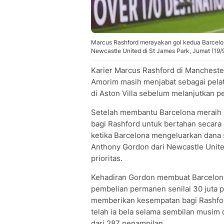
Marcus Rashford merayakan gol kedua Barcel
Newcastle United di St James Park, Jumat (19/
Karier Marcus Rashford di Manchest
Amorim masih menjabat sebagai pelati
di Aston Villa sebelum melanjutkan p
Setelah membantu Barcelona meraih ke
bagi Rashford untuk bertahan secar
ketika Barcelona mengeluarkan dana 
Anthony Gordon dari Newcastle Unite
prioritas.
Kehadiran Gordon membuat Barcelona
pembelian permanen senilai 30 juta p
memberikan kesempatan bagi Rashfor
telah ia bela selama sembilan musim 
dari 287 penampilan.