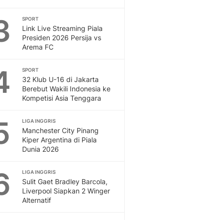
Otosia
3
SPORT
Spotlight
Link Live Streaming Piala
Berita Terkini, Kabar Te
Presiden 2026 Persija vs
Dan Dunia - Liputan6.
Arema FC
English
Exploring Knowledge, T
4
SPORT
En.Liputan6.com
32 Klub U-16 di Jakarta
Berebut Wakili Indonesia ke
Disabilitas
Kompetisi Asia Tenggara
Disabilitas Berita Terkini
Harian, Berita Terbaru,
5
LIGA INGGRIS
Berita
Manchester City Pinang
Berita Hari Ini Politik,
Kiper Argentina di Piala
Health
Dunia 2026
Kabar Berita Terbaru D
Diet, Herbal Terbaik
6
LIGA INGGRIS
Sport
Sulit Gaet Bradley Barcola,
Liverpool Siapkan 2 Winger
Berita Bola Terkini, Ja
Alternatif
Klasemen, Hasil Liga