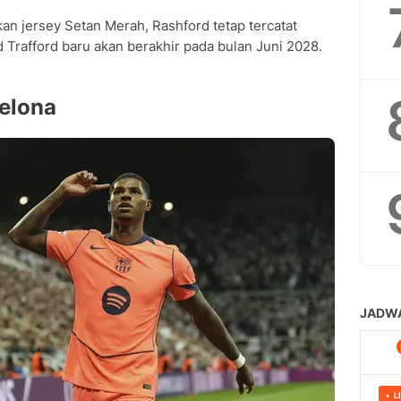
n jersey Setan Merah, Rashford tetap tercatat
 Trafford baru akan berakhir pada bulan Juni 2028.
elona