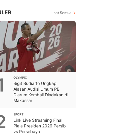
Inspiratif, Unik, Dan M
Hot
ULER
Lihat Semua
Hot Liputan6.com Menya
Dan Terbaru
On Off
On Off Liputan6: Sinop
& Berita Bisnis Digital
Islami
Berita & Kajian Islami
Hikmah - Liputan6
Citizen6
1
OLYMPIC
Berita Citizen6 - Medi
Sigit Budiarto Ungkap
Liputan6.com
Alasan Audisi Umum PB
Opini
Djarum Kembali Diadakan di
Opini Liputan6: Analis
Makassar
Pandang Dan Perspekti
Feeds
2
SPORT
Feeds Liputan6: Kumpul
Link Live Streaming Final
Piala Presiden 2026 Persib
Terbaru Harian
vs Persebaya
Otosia