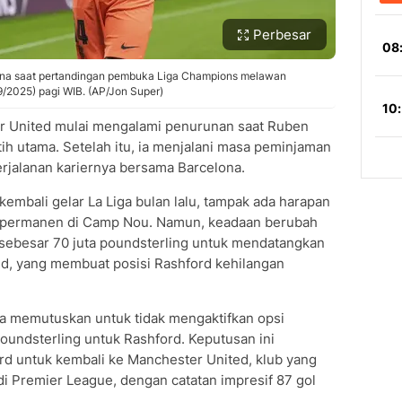
Perbesar
ona saat pertandingan pembuka Liga Champions melawan
9/2025) pagi WIB. (AP/Jon Super)
er United mulai mengalami penurunan saat Ruben
h utama. Setelah itu, ia menjalani masa peminjaman
erjalanan kariernya bersama Barcelona.
mbali gelar La Liga bulan lalu, tampak ada harapan
a permanen di Camp Nou. Namun, keadaan berubah
sebesar 70 juta poundsterling untuk mendatangkan
d, yang membuat posisi Rashford kehilangan
 memutuskan untuk tidak mengaktifkan opsi
oundsterling untuk Rashford. Keputusan ini
d untuk kembali ke Manchester United, klub yang
di Premier League, dengan catatan impresif 87 gol