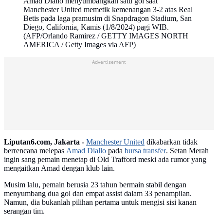
Amad Diallo menyumbangkan satu gol saat
Manchester United memetik kemenangan 3-2 atas Real
Betis pada laga pramusim di Snapdragon Stadium, San
Diego, California, Kamis (1/8/2024) pagi WIB.
(AFP/Orlando Ramirez / GETTY IMAGES NORTH
AMERICA / Getty Images via AFP)
Advertisement
Liputan6.com, Jakarta -
Manchester United
dikabarkan tidak
berrencana melepas
Amad Diallo
pada
bursa transfer
. Setan Merah
ingin sang pemain menetap di Old Trafford meski ada rumor yang
mengaitkan Amad dengan klub lain.
Musim lalu, pemain berusia 23 tahun bermain stabil dengan
menyumbang dua gol dan empat assist dalam 33 penampilan.
Namun, dia bukanlah pilihan pertama untuk mengisi sisi kanan
serangan tim.