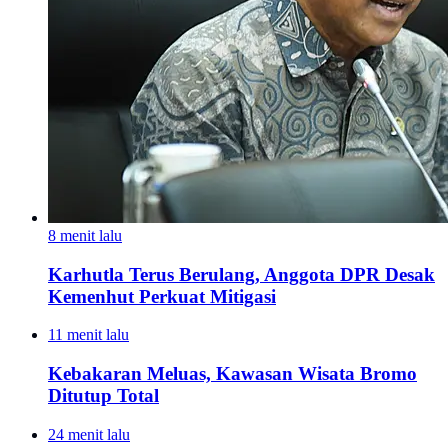
8 menit lalu
Karhutla Terus Berulang, Anggota DPR Desak
Kemenhut Perkuat Mitigasi
11 menit lalu
Kebakaran Meluas, Kawasan Wisata Bromo
Ditutup Total
24 menit lalu