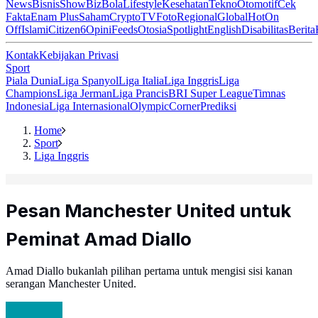
News
Bisnis
ShowBiz
Bola
Lifestyle
Kesehatan
Tekno
Otomotif
Cek
Fakta
Enam Plus
Saham
Crypto
TV
Foto
Regional
Global
Hot
On
Off
Islami
Citizen6
Opini
Feeds
Otosia
Spotlight
English
Disabilitas
Berita
Kontak
Kebijakan Privasi
Sport
Piala Dunia
Liga Spanyol
Liga Italia
Liga Inggris
Liga
Champions
Liga Jerman
Liga Prancis
BRI Super League
Timnas
Indonesia
Liga Internasional
Olympic
Corner
Prediksi
Home
Sport
Liga Inggris
Pesan Manchester United untuk
Peminat Amad Diallo
Amad Diallo bukanlah pilihan pertama untuk mengisi sisi kanan
serangan Manchester United.