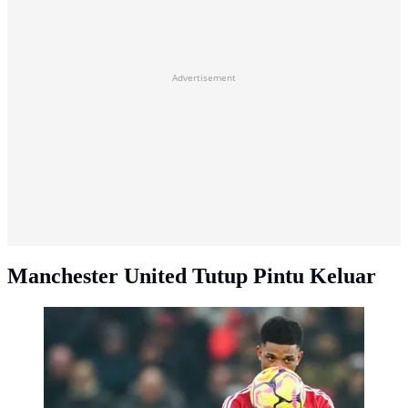
Advertisement
Manchester United Tutup Pintu Keluar
Gol-gol tersebut membuat Amad kini telah mencetak
enam gol dan enam assist bagi Man United, terbanyak
dari semua pemain lain. (AP Photo/Dave Thompson)