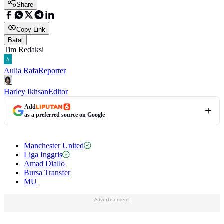
Share
Copy Link
Batal
Tim Redaksi
Aulia Rafa
Reporter
Harley Ikhsan
Editor
Add
as a preferred source on Google
Manchester United
Liga Inggris
Amad Diallo
Bursa Transfer
MU
Advertisement