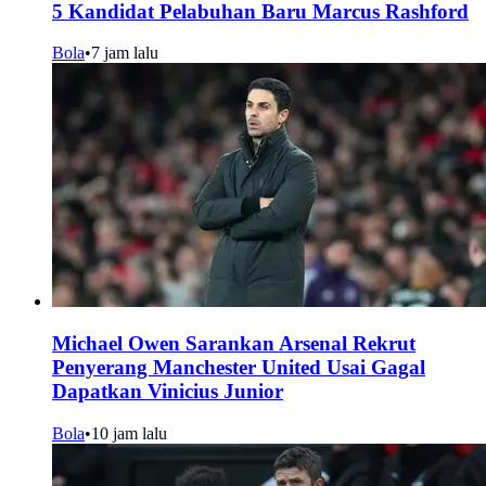
5 Kandidat Pelabuhan Baru Marcus Rashford
Bola
•
7 jam lalu
Michael Owen Sarankan Arsenal Rekrut
Penyerang Manchester United Usai Gagal
Dapatkan Vinicius Junior
Bola
•
10 jam lalu