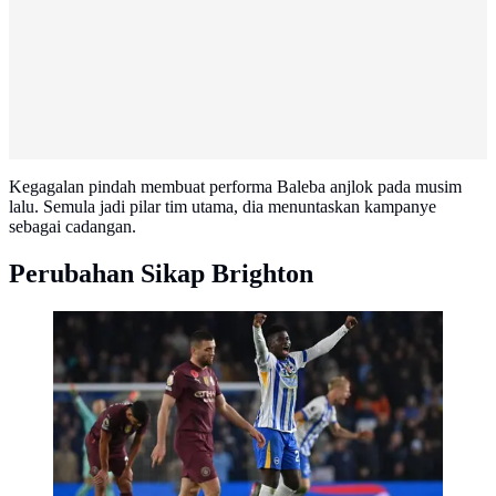
Kegagalan pindah membuat performa Baleba anjlok pada musim
lalu. Semula jadi pilar tim utama, dia menuntaskan kampanye
sebagai cadangan.
Perubahan Sikap Brighton
Gelandang Brighton asal Kamerun #20, Carlos Baleba
(2R), merayakan golnya di lapangan setelah
pertandingan Liga Primer Inggris antara Brighton dan
Hove Albion dan Manchester City di Stadion
Komunitas American Express di Brighton, Inggris
selatan, Minggu dini hari WIB (10/11/2024). Brighton
memenangkan pertandingan dengan skor 2-1. (Glyn
KIRK/AFP)