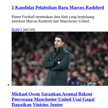
5 Kandidat Pelabuhan Baru Marcus Rashford
Planet Football memetakan lima klub yang berpeluang
merekrut Marcus Rashford dari Manchester United.
Bola
•
2 jam lalu
Michael Owen Sarankan Arsenal Rekrut
Penyerang Manchester United Usai Gagal
Dapatkan Vinicius Junior