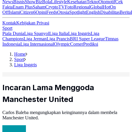
News
Bisnis
ShowBiz
Bola
Lifestyle
Kesehatan
Tekno
Otomotif
Cek
Fakta
Enam Plus
Saham
Crypto
TV
Foto
Regional
Global
Hot
On
Off
Islami
Citizen6
Opini
Feeds
Otosia
Spotlight
English
Disabilitas
Berita
Kontak
Kebijakan Privasi
Sport
Piala Dunia
Liga Spanyol
Liga Italia
Liga Inggris
Liga
Champions
Liga Jerman
Liga Prancis
BRI Super League
Timnas
Indonesia
Liga Internasional
Olympic
Corner
Prediksi
Home
Sport
Liga Inggris
Incaran Lama Menggoda
Manchester United
Carlos Baleba mengungkapkan keinginannya dalam membela
Manchester United.