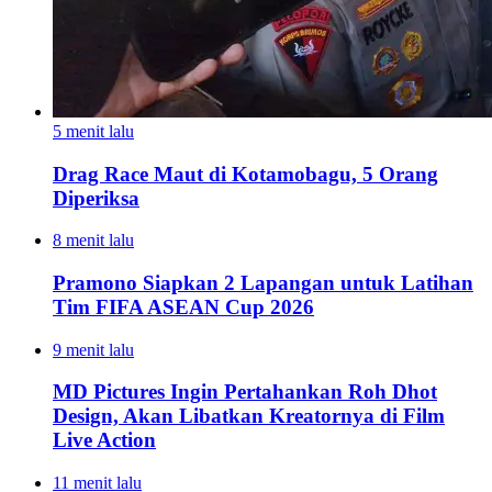
5 menit lalu
Drag Race Maut di Kotamobagu, 5 Orang
Diperiksa
8 menit lalu
Pramono Siapkan 2 Lapangan untuk Latihan
Tim FIFA ASEAN Cup 2026
9 menit lalu
MD Pictures Ingin Pertahankan Roh Dhot
Design, Akan Libatkan Kreatornya di Film
Live Action
11 menit lalu