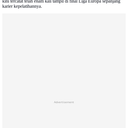
kini tercatat telah enam kali tampil di final Liga Europa sepanjang
karier kepelatihannya.
Advertisement