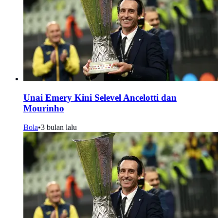
Unai Emery Kini Selevel Ancelotti dan
Mourinho
Bola
•
3 bulan lalu