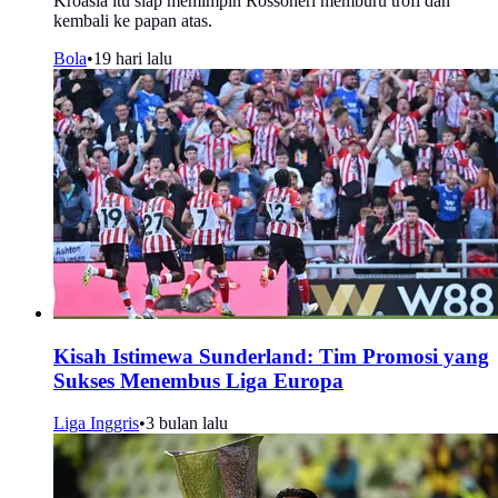
Kroasia itu siap memimpin Rossoneri memburu trofi dan
kembali ke papan atas.
Bola
•
19 hari lalu
Kisah Istimewa Sunderland: Tim Promosi yang
Sukses Menembus Liga Europa
Liga Inggris
•
3 bulan lalu