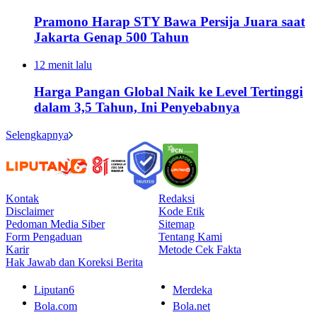
Pramono Harap STY Bawa Persija Juara saat
Jakarta Genap 500 Tahun
12 menit lalu
Harga Pangan Global Naik ke Level Tertinggi
dalam 3,5 Tahun, Ini Penyebabnya
Selengkapnya
Kontak
Redaksi
Disclaimer
Kode Etik
Pedoman Media Siber
Sitemap
Form Pengaduan
Tentang Kami
Karir
Metode Cek Fakta
Hak Jawab dan Koreksi Berita
Liputan6
Merdeka
Bola.com
Bola.net