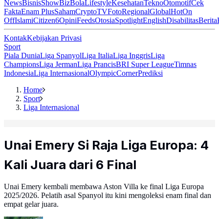
News
Bisnis
ShowBiz
Bola
Lifestyle
Kesehatan
Tekno
Otomotif
Cek
Fakta
Enam Plus
Saham
Crypto
TV
Foto
Regional
Global
Hot
On
Off
Islami
Citizen6
Opini
Feeds
Otosia
Spotlight
English
Disabilitas
Berita
Kontak
Kebijakan Privasi
Sport
Piala Dunia
Liga Spanyol
Liga Italia
Liga Inggris
Liga
Champions
Liga Jerman
Liga Prancis
BRI Super League
Timnas
Indonesia
Liga Internasional
Olympic
Corner
Prediksi
Home
Sport
Liga Internasional
Unai Emery Si Raja Liga Europa: 4
Kali Juara dari 6 Final
Unai Emery kembali membawa Aston Villa ke final Liga Europa
2025/2026. Pelatih asal Spanyol itu kini mengoleksi enam final dan
empat gelar juara.