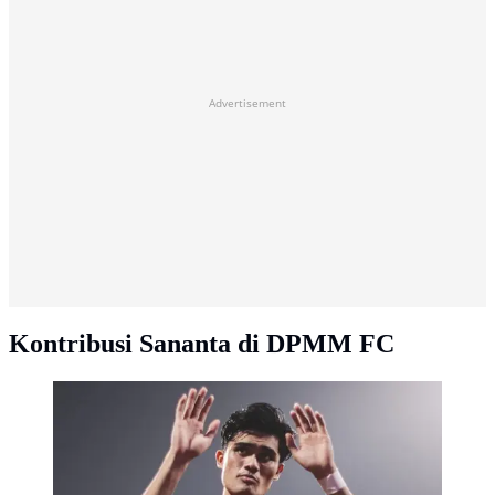
Advertisement
Kontribusi Sananta di DPMM FC
Striker Timnas Indonesia, Ramadhan Sananta
mengucapkan selamat tinggal kepada fans DPMM FC
di Stadion Hasanal Bolkiah, Bandar Seri Begawan,
Rabu (14/5/2026). (Dok. DPMM)