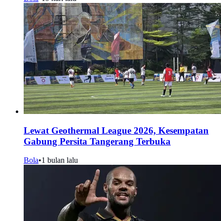
Lewat Geothermal League 2026, Kesempatan
Gabung Persita Tangerang Terbuka
Bola
•
1 bulan lalu