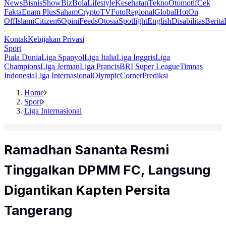
News
Bisnis
ShowBiz
Bola
Lifestyle
Kesehatan
Tekno
Otomotif
Cek
Fakta
Enam Plus
Saham
Crypto
TV
Foto
Regional
Global
Hot
On
Off
Islami
Citizen6
Opini
Feeds
Otosia
Spotlight
English
Disabilitas
Berita
Kontak
Kebijakan Privasi
Sport
Piala Dunia
Liga Spanyol
Liga Italia
Liga Inggris
Liga
Champions
Liga Jerman
Liga Prancis
BRI Super League
Timnas
Indonesia
Liga Internasional
Olympic
Corner
Prediksi
Home
Sport
Liga Internasional
Ramadhan Sananta Resmi
Tinggalkan DPMM FC, Langsung
Digantikan Kapten Persita
Tangerang