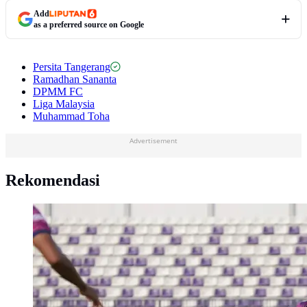
Add
as a preferred source on Google
Persita Tangerang
Ramadhan Sananta
DPMM FC
Liga Malaysia
Muhammad Toha
Advertisement
Rekomendasi