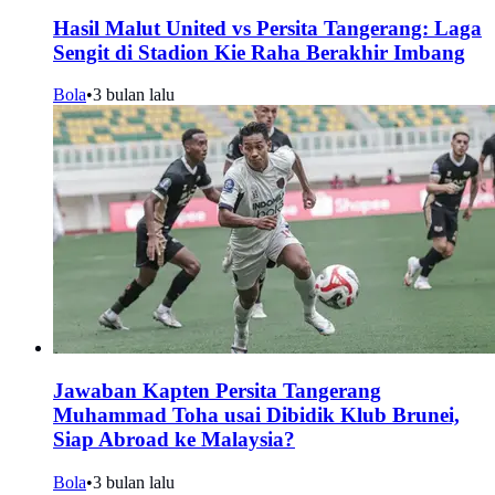
Hasil Malut United vs Persita Tangerang: Laga
Sengit di Stadion Kie Raha Berakhir Imbang
Bola
•
3 bulan lalu
Jawaban Kapten Persita Tangerang
Muhammad Toha usai Dibidik Klub Brunei,
Siap Abroad ke Malaysia?
Bola
•
3 bulan lalu