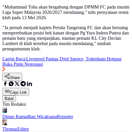
"Muhammad Toha akan bergabung dengan DPMM FC pada musim
Liga Super Malaysia 2026/2027 mendatang," tulis pernyataan resmi
klub pada 13 Mei 2026.
"Ja pernah menjadi kapten Persita Tangerang FC dan akan bersaing
memperebutkan posisi bek kanan dengan Pg Yura Indera Putera dan
pemain baru yang menjanjikan, mantan pemain KL City Declan
Lambert di klub tersebut pada musim mendatang," tambah
penngumuman klub.
Lanjut Baca:
Liverpool Pantau Djed Spence, Tottenham Hotspur
Buka Pintu Negosiasi
Share
Copy Link
Batal
Tim Redaksi
Dimas Ramadhan Wicaksana
Reporter
Thomas
Editor