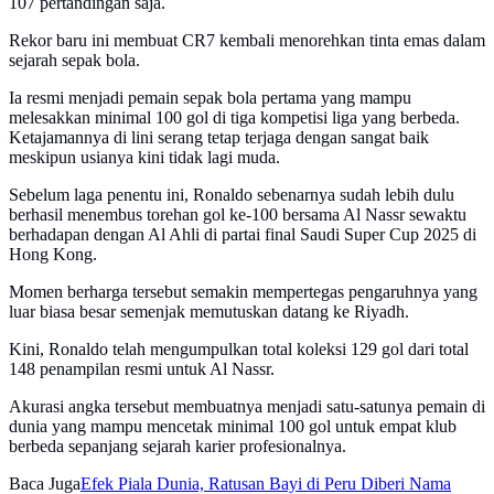
107 pertandingan saja.
Rekor baru ini membuat CR7 kembali menorehkan tinta emas dalam
sejarah sepak bola.
Ia resmi menjadi pemain sepak bola pertama yang mampu
melesakkan minimal 100 gol di tiga kompetisi liga yang berbeda.
Ketajamannya di lini serang tetap terjaga dengan sangat baik
meskipun usianya kini tidak lagi muda.
Sebelum laga penentu ini, Ronaldo sebenarnya sudah lebih dulu
berhasil menembus torehan gol ke-100 bersama Al Nassr sewaktu
berhadapan dengan Al Ahli di partai final Saudi Super Cup 2025 di
Hong Kong.
Momen berharga tersebut semakin mempertegas pengaruhnya yang
luar biasa besar semenjak memutuskan datang ke Riyadh.
Kini, Ronaldo telah mengumpulkan total koleksi 129 gol dari total
148 penampilan resmi untuk Al Nassr.
Akurasi angka tersebut membuatnya menjadi satu-satunya pemain di
dunia yang mampu mencetak minimal 100 gol untuk empat klub
berbeda sepanjang sejarah karier profesionalnya.
Baca Juga
Efek Piala Dunia, Ratusan Bayi di Peru Diberi Nama