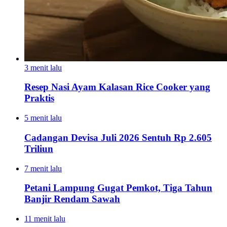
3 menit lalu
Resep Nasi Ayam Kalasan Rice Cooker yang
Praktis
5 menit lalu
Cadangan Devisa Juli 2026 Sentuh Rp 2.605
Triliun
7 menit lalu
Petani Lampung Gugat Pemkot, Tiga Tahun
Banjir Rendam Sawah
11 menit lalu