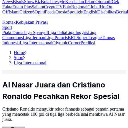
News
Bisnis
ShowBiz
Bola
Lifestyle
Kesehatan
Tekno
Otomotif
Cek
Fakta
Enam Plus
Saham
Crypto
TV
Foto
Regional
Global
Hot
On
Off
Islami
Citizen6
Opini
Feeds
Otosia
Spotlight
English
Disabilitas
Berita
Kontak
Kebijakan Privasi
Sport
Piala Dunia
Liga Spanyol
Liga Italia
Liga Inggris
Liga
Champions
Liga Jerman
Liga Prancis
BRI Super League
Timnas
Indonesia
Liga Internasional
Olympic
Corner
Prediksi
Home
Sport
Liga Internasional
Al Nassr Juara dan Cristiano
Ronaldo Pecahkan Rekor Spesial
Cristiano Ronaldo mengukir rekor fantastis sebagai pemain pertama
yang mencetak 100 gol di tiga liga berbeda usai membawa Al Nassr
juara.