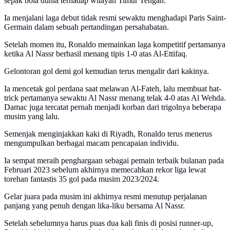
sepak bola dunia terhadap wilayah Timur Tengah.
Ia menjalani laga debut tidak resmi sewaktu menghadapi Paris Saint-
Germain dalam sebuah pertandingan persahabatan.
Setelah momen itu, Ronaldo memainkan laga kompetitif pertamanya
ketika Al Nassr berhasil menang tipis 1-0 atas Al-Ettifaq.
Gelontoran gol demi gol kemudian terus mengalir dari kakinya.
Ia mencetak gol perdana saat melawan Al-Fateh, lalu membuat hat-
trick pertamanya sewaktu Al Nassr menang telak 4-0 atas Al Wehda.
Damac juga tercatat pernah menjadi korban dari trigolnya beberapa
musim yang lalu.
Semenjak menginjakkan kaki di Riyadh, Ronaldo terus menerus
mengumpulkan berbagai macam pencapaian individu.
Ia sempat meraih penghargaan sebagai pemain terbaik bulanan pada
Februari 2023 sebelum akhirnya memecahkan rekor liga lewat
torehan fantastis 35 gol pada musim 2023/2024.
Gelar juara pada musim ini akhirnya resmi menutup perjalanan
panjang yang penuh dengan lika-liku bersama Al Nassr.
Setelah sebelumnya harus puas dua kali finis di posisi runner-up,