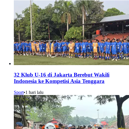
32 Klub U-16 di Jakarta Berebut Wakili
Indonesia ke Kompetisi Asia Tenggara
Sport
•
1 hari lalu