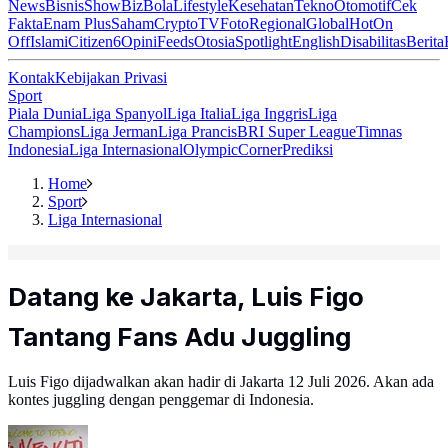
News
Bisnis
ShowBiz
Bola
Lifestyle
Kesehatan
Tekno
Otomotif
Cek
Fakta
Enam Plus
Saham
Crypto
TV
Foto
Regional
Global
Hot
On
Off
Islami
Citizen6
Opini
Feeds
Otosia
Spotlight
English
Disabilitas
Berita
Kontak
Kebijakan Privasi
Sport
Piala Dunia
Liga Spanyol
Liga Italia
Liga Inggris
Liga
Champions
Liga Jerman
Liga Prancis
BRI Super League
Timnas
Indonesia
Liga Internasional
Olympic
Corner
Prediksi
Home
Sport
Liga Internasional
Datang ke Jakarta, Luis Figo
Tantang Fans Adu Juggling
Luis Figo dijadwalkan akan hadir di Jakarta 12 Juli 2026. Akan ada
kontes juggling dengan penggemar di Indonesia.