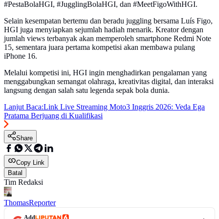
#PestaBolaHGI, #JugglingBolaHGI, dan #MeetFigoWithHGI.
Selain kesempatan bertemu dan beradu juggling bersama Luís Figo,
HGI juga menyiapkan sejumlah hadiah menarik. Kreator dengan
jumlah views terbanyak akan memperoleh smartphone Redmi Note
15, sementara juara pertama kompetisi akan membawa pulang
iPhone 16.
Melalui kompetisi ini, HGI ingin menghadirkan pengalaman yang
menggabungkan semangat olahraga, kreativitas digital, dan interaksi
langsung dengan salah satu legenda sepak bola dunia.
Lanjut Baca:
Link Live Streaming Moto3 Inggris 2026: Veda Ega
Pratama Berjuang di Kualifikasi
Share
Copy Link
Batal
Tim Redaksi
Thomas
Reporter
Add