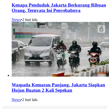
Kenapa Penduduk Jakarta Berkurang Ribuan
Orang, Ternyata Ini Penyebabnya
News
•
2 hari lalu
Waspada Kemarau Panjang, Jakarta Siapkan
Hujan Buatan 2 Kali Sepekan
News
•
2 hari lalu