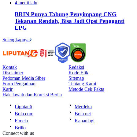
4 menit lalu
BRIN Punya Tabung Penyimpang CNG
Tekanan Rendah, Bisa Jadi Opsi Pengganti
LPG
Selengkapnya
Kontak
Redaksi
Disclaimer
Kode Etik
Pedoman Media Siber
Sitemap
Form Pengaduan
Tentang Kami
Karir
Metode Cek Fakta
Hak Jawab dan Koreksi Berita
Liputan6
Merdeka
Bola.com
Bola.net
Fimela
Kapanlagi
Brilio
Connect with us