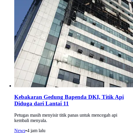
Kebakaran Gedung Bapenda DKI, Titik Api
Diduga dari Lantai 11
Petugas masih menyisir titik panas untuk mencegah api
kembali menyala.
News
•
4 jam lalu