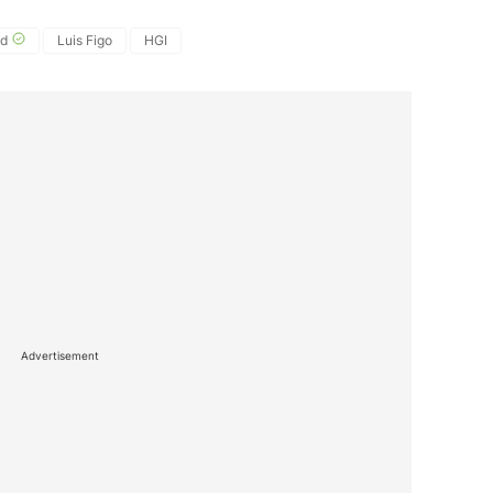
id
Luis Figo
HGI
Advertisement