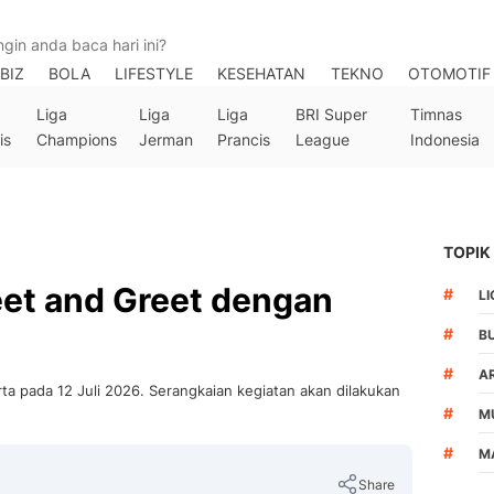
BIZ
BOLA
LIFESTYLE
KESEHATAN
TEKNO
OTOMOTIF
Liga
Liga
Liga
BRI Super
Timnas
is
Champions
Jerman
Prancis
League
Indonesia
TOPIK
eet and Greet dengan
#
LI
#
B
#
A
rta pada 12 Juli 2026. Serangkaian kegiatan akan dilakukan
#
M
#
M
Share