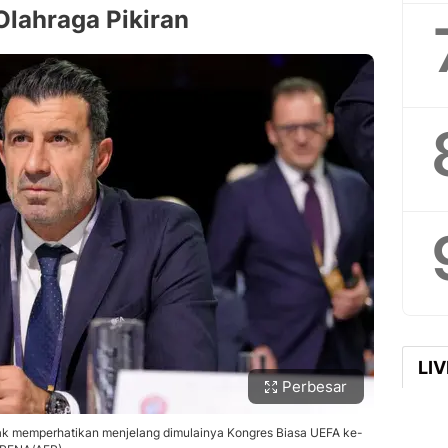
Olahraga Pikiran
LI
Perbesar
pak memperhatikan menjelang dimulainya Kongres Biasa UEFA ke-