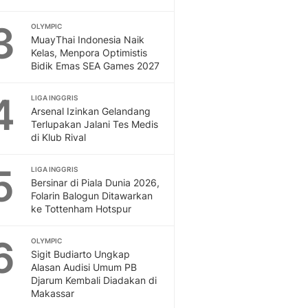
Dan Dunia - Liputan6.
3
OLYMPIC
English
MuayThai Indonesia Naik
Exploring Knowledge, T
Kelas, Menpora Optimistis
En.Liputan6.com
Bidik Emas SEA Games 2027
Disabilitas
Disabilitas Berita Terkini
4
LIGA INGGRIS
Harian, Berita Terbaru,
Arsenal Izinkan Gelandang
Terlupakan Jalani Tes Medis
Berita
di Klub Rival
Berita Hari Ini Politik,
Health
5
LIGA INGGRIS
Kabar Berita Terbaru D
Bersinar di Piala Dunia 2026,
Diet, Herbal Terbaik
Folarin Balogun Ditawarkan
Sport
ke Tottenham Hotspur
Berita Bola Terkini, Ja
Klasemen, Hasil Liga
6
OLYMPIC
Sigit Budiarto Ungkap
Alasan Audisi Umum PB
Djarum Kembali Diadakan di
Makassar