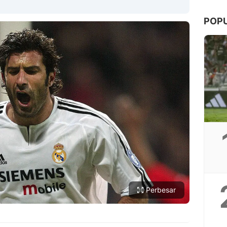
POP
Copy Link
Perbesar