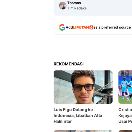
Thomas
Tim Redaksi
Add
as a preferred source
REKOMENDASI
Luis Figo Datang ke
Cristi
Indonesia, Libatkan Atta
Kejaya
Halilintar
Usai P
Piala 