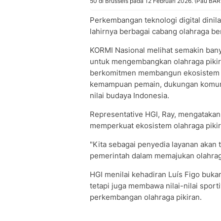
50 di Brussels pada 12 Februari 2026. (Pau B
Perkembangan teknologi digital dinil
lahirnya berbagai cabang olahraga be
KORMI Nasional melihat semakin banya
untuk mengembangkan olahraga pikira
berkomitmen membangun ekosistem o
kemampuan pemain, dukungan komunita
nilai budaya Indonesia.
Representative HGI, Ray, mengataka
memperkuat ekosistem olahraga pikira
"Kita sebagai penyedia layanan akan
pemerintah dalam memajukan olahraga 
HGI menilai kehadiran Luís Figo buka
tetapi juga membawa nilai-nilai sporti
perkembangan olahraga pikiran.