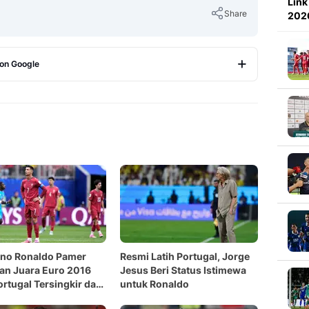
Link
Share
2026
 on Google
Copy Link
ano Ronaldo Pamer
Resmi Latih Portugal, Jorge
an Juara Euro 2016
Jesus Beri Status Istimewa
ortugal Tersingkir dari
untuk Ronaldo
Dunia 2026