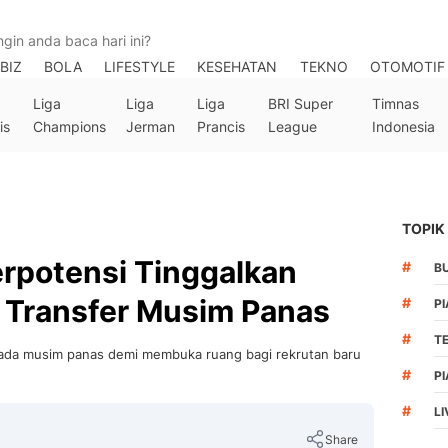
BIZ
BOLA
LIFESTYLE
KESEHATAN
TEKNO
OTOMOTIF
Liga
Liga
Liga
BRI Super
Timnas
is
Champions
Jerman
Prancis
League
Indonesia
TOPIK
rpotensi Tinggalkan
#
B
a Transfer Musim Panas
#
PI
#
T
ada musim panas demi membuka ruang bagi rekrutan baru
#
PI
#
LI
Share