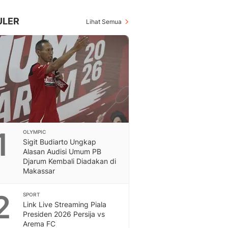
Inspiratif, Unik, Dan M
Hot
ULER
Lihat Semua
Hot Liputan6.com Menya
Dan Terbaru
On Off
On Off Liputan6: Sinop
& Berita Bisnis Digital
Islami
Berita & Kajian Islami
Hikmah - Liputan6
Citizen6
1
OLYMPIC
Berita Citizen6 - Medi
Sigit Budiarto Ungkap
Liputan6.com
Alasan Audisi Umum PB
Opini
Djarum Kembali Diadakan di
Opini Liputan6: Analis
Makassar
Pandang Dan Perspekti
Feeds
2
SPORT
Feeds Liputan6: Kumpul
Link Live Streaming Piala
Presiden 2026 Persija vs
Terbaru Harian
Arema FC
Otosia