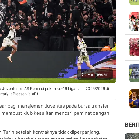
Perbesar
a Juventus vs AS Roma di pekan ke-16 Liga Italia 2025/2026 di
rrari/LaPresse via AP)
sar bagi manajemen Juventus pada bursa transfer
n membuat klub kesulitan mencari peminat dengan
BERI
n Turin setelah kontraknya tidak diperpanjang.