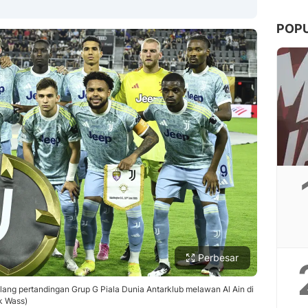
POP
Copy Link
Perbesar
lang pertandingan Grup G Piala Dunia Antarklub melawan Al Ain di
k Wass)