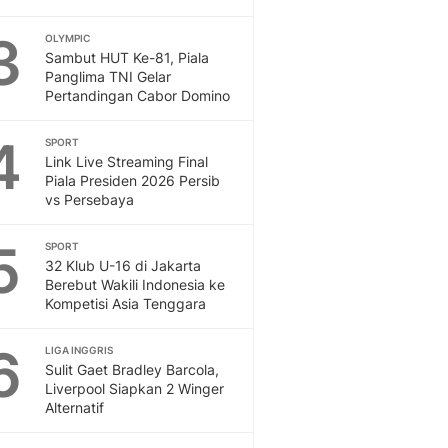
Otosia
3
OLYMPIC
Spotlight
Sambut HUT Ke-81, Piala
Berita Terkini, Kabar Te
Panglima TNI Gelar
Dan Dunia - Liputan6.
Pertandingan Cabor Domino
English
Exploring Knowledge, T
4
SPORT
En.Liputan6.com
Link Live Streaming Final
Piala Presiden 2026 Persib
Disabilitas
vs Persebaya
Disabilitas Berita Terkini
Harian, Berita Terbaru,
5
SPORT
Berita
32 Klub U-16 di Jakarta
Berita Hari Ini Politik,
Berebut Wakili Indonesia ke
Health
Kompetisi Asia Tenggara
Kabar Berita Terbaru D
Diet, Herbal Terbaik
6
LIGA INGGRIS
Sport
Sulit Gaet Bradley Barcola,
Liverpool Siapkan 2 Winger
Berita Bola Terkini, Ja
Alternatif
Klasemen, Hasil Liga