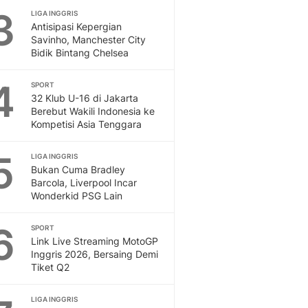
3
LIGA INGGRIS
Otosia
Antisipasi Kepergian
Spotlight
Savinho, Manchester City
Berita Terkini, Kabar Te
Bidik Bintang Chelsea
Dan Dunia - Liputan6.
English
4
SPORT
Exploring Knowledge, T
32 Klub U-16 di Jakarta
En.Liputan6.com
Berebut Wakili Indonesia ke
Kompetisi Asia Tenggara
Disabilitas
Disabilitas Berita Terkini
5
Harian, Berita Terbaru,
LIGA INGGRIS
Bukan Cuma Bradley
Berita
Barcola, Liverpool Incar
Berita Hari Ini Politik,
Wonderkid PSG Lain
Health
Kabar Berita Terbaru D
6
SPORT
Diet, Herbal Terbaik
Link Live Streaming MotoGP
Sport
Inggris 2026, Bersaing Demi
Tiket Q2
Berita Bola Terkini, Ja
Klasemen, Hasil Liga
LIGA INGGRIS