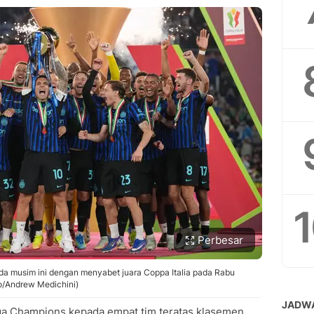
Perbesar
da musim ini dengan menyabet juara Coppa Italia pada Rabu
o/Andrew Medichini)
Liga Champions kepada empat tim teratas klasemen