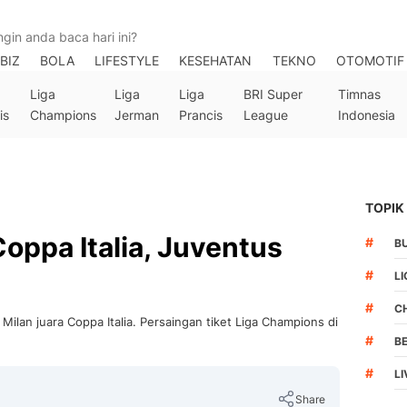
BIZ
BOLA
LIFESTYLE
KESEHATAN
TEKNO
OTOMOTIF
Liga
Liga
Liga
BRI Super
Timnas
is
Champions
Jerman
Prancis
League
Indonesia
TOPIK
Coppa Italia, Juventus
#
B
#
LI
#
C
ilan juara Coppa Italia. Persaingan tiket Liga Champions di
#
B
#
L
Share