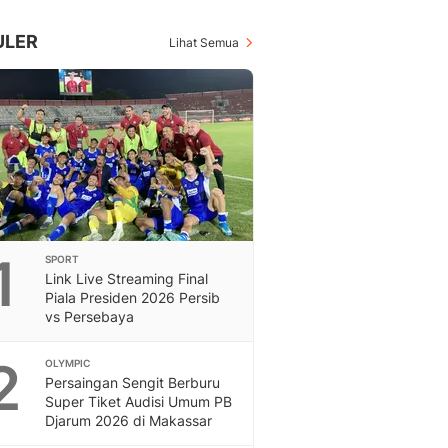
Inspiratif, Unik, Dan M
Hot
ULER
Lihat Semua
Hot Liputan6.com Menya
Dan Terbaru
On Off
On Off Liputan6: Sinop
& Berita Bisnis Digital
Islami
Berita & Kajian Islami
Hikmah - Liputan6
Citizen6
1
SPORT
Berita Citizen6 - Medi
Link Live Streaming Final
Liputan6.com
Piala Presiden 2026 Persib
Opini
vs Persebaya
Opini Liputan6: Analis
Pandang Dan Perspekti
2
OLYMPIC
Feeds
Persaingan Sengit Berburu
Feeds Liputan6: Kumpul
Super Tiket Audisi Umum PB
Djarum 2026 di Makassar
Terbaru Harian
Otosia