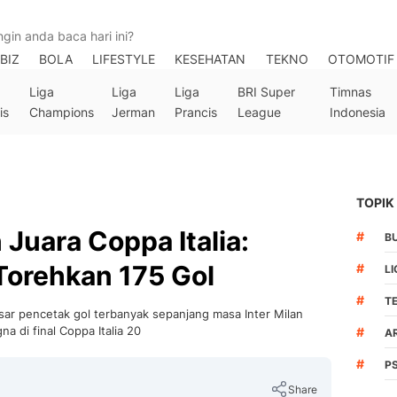
BIZ
BOLA
LIFESTYLE
KESEHATAN
TEKNO
OTOMOTIF
Liga
Liga
Liga
BRI Super
Timnas
is
Champions
Jerman
Prancis
League
Indonesia
TOPIK
n Juara Coppa Italia:
#
B
Torehkan 175 Gol
#
LI
#
T
ar pencetak gol terbanyak sepanjang masa Inter Milan
a di final Coppa Italia 20
#
A
#
P
Share