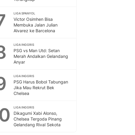
7
LIGA SPANYOL
Victor Osimhen Bisa
Membuka Jalan Julian
Alvarez ke Barcelona
8
LIGA INGGRIS
PSG vs Man Utd: Setan
Merah Andalkan Gelandang
Anyar
9
LIGA INGGRIS
PSG Harus Bobol Tabungan
Jika Mau Rekrut Bek
Chelsea
10
LIGA INGGRIS
Dikagumi Xabi Alonso,
Chelsea Tergoda Pinang
Gelandang Rival Sekota