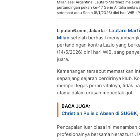
Milan asal Argentina, Lautaro Martinez melakuk
pertandingan pekan ke-17 Serie A Italia melawa
setempat atau Senin (5/1/2026) dini hari WIB. 
Lautaro Mart
Liputan6.com, Jakarta -
Milan
setelah berhasil menyumbangka
pertandingan kontra Lazio yang berk
(14/5/2026) dini hari WIB, sang pen
juara.
Kemenangan tersebut memastikan Inter 
sepanjang sejarah berdirinya klub. Ko
mempertegas peran vitalnya, tidak ha
utama dalam urusan mencetak gol.
BACA JUGA:
Christian Pulisic Absen di SUGBK,
Pencapaian luar biasa ini menambah d
profesionalnya bersama Nerazzurri. I