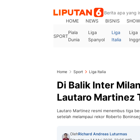
HOME
NEWS
BISNIS
SHOW
Piala
Liga
Liga
Liga
SPORT
Dunia
Spanyol
Italia
Inggr
Home
Sport
Liga Italia
Di Balik Inter Mila
Lautaro Martinez 
Lautaro Martinez resmi menembus tiga bes
setelah melampaui rekor Roberto Boninsegn
Oleh
Richard Andreas Luturmas