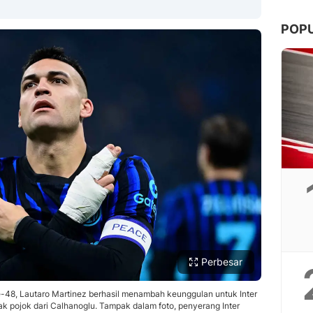
POP
Copy Link
Perbesar
e-48, Lautaro Martinez berhasil menambah keunggulan untuk Inter
 pojok dari Calhanoglu. Tampak dalam foto, penyerang Inter