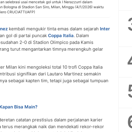
an selebrasi usai mencetak gol untuk I Nerazzurri dalam
n Bologna di Stadion San Siro, Milan, Minggu (4/1/2026) waktu
(Piero CRUCIATTI/AFP)
inez
kembali mengukir tinta emas dalam sejarah
Inter
n gol di partai puncak
Coppa Italia
. Dalam
esudahan 2-0 di Stadion Olimpico pada Kamis
yerang turut mengantarkan timnya merengkuh gelar
Milan kini mengoleksi total 10 trofi Coppa Italia
ntribusi signifikan dari Lautaro Martinez semakin
nya sebagai kapten tim, tetapi juga sebagai tumpuan
 Kapan Bisa Main?
eretan catatan prestisius dalam perjalanan karier
a terus merangkak naik dan mendekati rekor-rekor