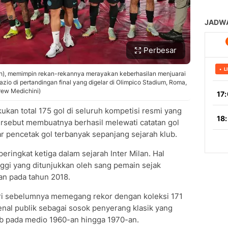
Perbesar
gah), memimpin rekan-rekannya merayakan keberhasilan menjuarai
io di pertandingan final yang digelar di Olimpico Stadium, Roma,
rew Medichini)
ukan total 175 gol di seluruh kompetisi resmi yang
f tersebut membuatnya berhasil melewati catatan gol
r pencetak gol terbanyak sepanjang sejarah klub.
ringkat ketiga dalam sejarah Inter Milan. Hal
ggi yang ditunjukkan oleh sang pemain sejak
lan pada tahun 2018.
iri sebelumnya memegang rekor dengan koleksi 171
ikenal publik sebagai sosok penyerang klasik yang
ub pada medio 1960-an hingga 1970-an.