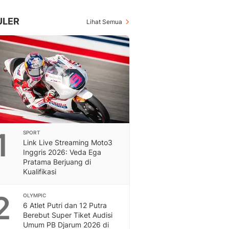
Inspiratif, Unik, Dan M
Hot
ULER
Lihat Semua
Hot Liputan6.com Menya
Dan Terbaru
On Off
On Off Liputan6: Sinop
& Berita Bisnis Digital
Islami
Berita & Kajian Islami
Hikmah - Liputan6
Citizen6
1
SPORT
Berita Citizen6 - Medi
Link Live Streaming Moto3
Liputan6.com
Inggris 2026: Veda Ega
Opini
Pratama Berjuang di
Opini Liputan6: Analis
Kualifikasi
Pandang Dan Perspekti
Feeds
2
OLYMPIC
Feeds Liputan6: Kumpul
6 Atlet Putri dan 12 Putra
Berebut Super Tiket Audisi
Terbaru Harian
Umum PB Djarum 2026 di
Otosia