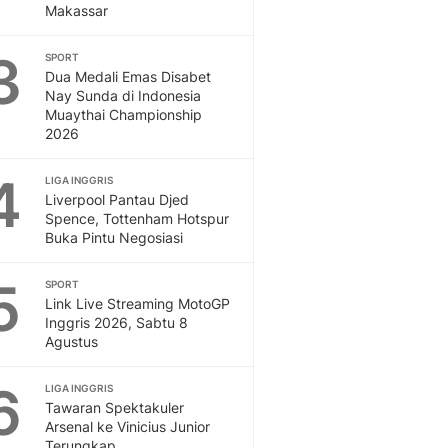
Makassar
Otosia
Spotlight
3
SPORT
Berita Terkini, Kabar Te
Dua Medali Emas Disabet
Dan Dunia - Liputan6.
Nay Sunda di Indonesia
English
Muaythai Championship
2026
Exploring Knowledge, T
En.Liputan6.com
4
LIGA INGGRIS
Disabilitas
Liverpool Pantau Djed
Disabilitas Berita Terkini
Spence, Tottenham Hotspur
Harian, Berita Terbaru,
Buka Pintu Negosiasi
Berita
Berita Hari Ini Politik,
5
SPORT
Health
Link Live Streaming MotoGP
Kabar Berita Terbaru D
Inggris 2026, Sabtu 8
Agustus
Diet, Herbal Terbaik
Sport
6
Berita Bola Terkini, Ja
LIGA INGGRIS
Tawaran Spektakuler
Klasemen, Hasil Liga
Arsenal ke Vinicius Junior
Terungkap