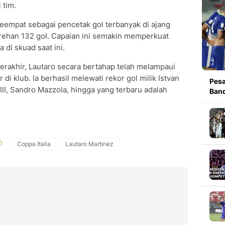
 tim.
 keempat sebagai pencetak gol terbanyak di ajang
orehan 132 gol. Capaian ini semakin memperkuat
di skuad saat ini.
rakhir, Lautaro secara bertahap telah melampaui
di klub. Ia berhasil melewati rekor gol milik Istvan
Pesa
 III, Sandro Mazzola, hingga yang terbaru adalah
Band
Coppa Italia
Lautaro Martinez