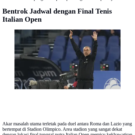
Bentrok Jadwal dengan Final Tenis
Italian Open
Pelatih Lazio, Maurizio Sarri memberi instruksi kepada
pemainnya saat menghadapi Juventus pada laga pekan
ke-29 Liga Italia 2022/2023 di Olimpico Stadium,
Roma, Minggu (9/4/2023) dini hari WIB. (AP
Photo/Alessandra Tarantino)
Akar masalah utama terletak pada duel antara Roma dan Lazio yang
bertempat di Stadion Olimpico. Area stadion yang sangat dekat
dengan lokasi final tunggal putra Italian Open memicu kekhawatiran