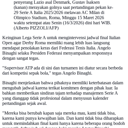
penyerang Lazio asal Denmark, Gustav Isaksen
(kanan) merayakan golnya saat pertandingan pekan ke-
29 Serie A Italia 2025/2026 melawan AC Milan di
Olimpico Stadium, Roma, Minggu 15 Maret 2026
waktu setempat atau Senin (16/3/2026) dini hari WIB.
(Alberto PIZZOLI/AFP)
Keinginan Lega Serie A untuk mengintervensi jadwal final Italian
Open agar Derby Roma memiliki ruang lebih luas langsung
mendapat penolakan keras dari Federasi Tenis Italia. Angelo
Binaghi selaku Presiden Federasi menyampaikan responsnya
dengan sangat tegas.
"Supervisor ATP ada di sini dan turnamen ini diatur secara berbeda
dari kompetisi sepak bola," tegas Angelo Binaghi.
Binaghi menjelaskan bahwa pihaknya memiliki keterbatasan dalam
mengubah jadwal karena terikat komitmen dengan pihak luar. Ia
bahkan memberikan sindiran tajam terhadap manajemen Serie A
yang dianggap tidak profesional dalam menyusun kalender
pertandingan sejak awal.
"Mereka bisa berubah kapan saja mereka mau, kami tidak bisa,
karena kami punya kewajiban lain. Dan kami tidak bisa diharapkan
untuk memindahkan final kami hanya karena beberapa orang bodoh