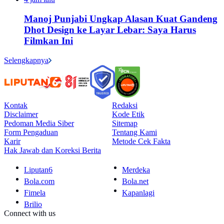
Manoj Punjabi Ungkap Alasan Kuat Gandeng
Dhot Design ke Layar Lebar: Saya Harus
Filmkan Ini
Selengkapnya
Kontak
Redaksi
Disclaimer
Kode Etik
Pedoman Media Siber
Sitemap
Form Pengaduan
Tentang Kami
Karir
Metode Cek Fakta
Hak Jawab dan Koreksi Berita
Liputan6
Merdeka
Bola.com
Bola.net
Fimela
Kapanlagi
Brilio
Connect with us