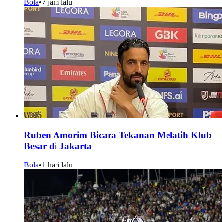
Bola
•
7 jam lalu
Ruben Amorim Bicara Tekanan Melatih Klub
Besar di Jakarta
Bola
•
1 hari lalu