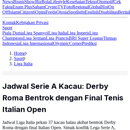
News
Bisnis
ShowBiz
Bola
Lifestyle
Kesehatan
Tekno
Otomotif
Cek
Fakta
Enam Plus
Saham
Crypto
TV
Foto
Regional
Global
Hot
On
Off
Islami
Citizen6
Opini
Feeds
Otosia
Spotlight
English
Disabilitas
Berita
Kontak
Kebijakan Privasi
Sport
Piala Dunia
Liga Spanyol
Liga Italia
Liga Inggris
Liga
Champions
Liga Jerman
Liga Prancis
BRI Super League
Timnas
Indonesia
Liga Internasional
Olympic
Corner
Prediksi
Home
Sport
Liga Italia
Jadwal Serie A Kacau: Derby
Roma Bentrok dengan Final Tenis
Italian Open
Jadwal Liga Italia pekan 37 kacau balau akibat bentrok Derby
Roma dengan final Italian Open. Simak konflik Lega Serie A,