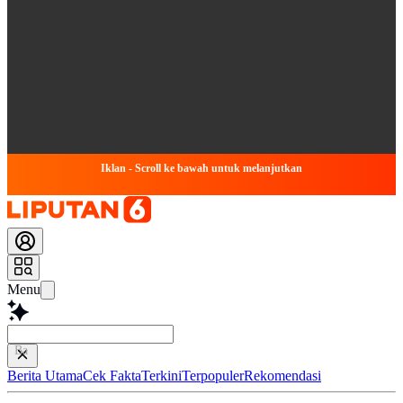
Iklan - Scroll ke bawah untuk melanjutkan
Menu
Baca lebih cepat
Berita Utama
Cek Fakta
Terkini
Terpopuler
Rekomendasi