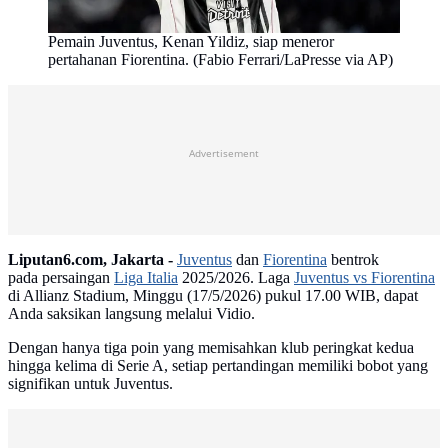
Pemain Juventus, Kenan Yildiz, siap meneror
pertahanan Fiorentina. (Fabio Ferrari/LaPresse via AP)
Advertisement
Liputan6.com, Jakarta -
Juventus
dan
Fiorentina
bentrok
pada persaingan
Liga Italia
2025/2026. Laga
Juventus vs Fiorentina
di Allianz Stadium, Minggu (17/5/2026) pukul 17.00 WIB, dapat
Anda saksikan langsung melalui Vidio.
Dengan hanya tiga poin yang memisahkan klub peringkat kedua
hingga kelima di Serie A, setiap pertandingan memiliki bobot yang
signifikan untuk Juventus.