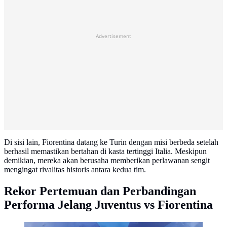
Advertisement
Di sisi lain, Fiorentina datang ke Turin dengan misi berbeda setelah
berhasil memastikan bertahan di kasta tertinggi Italia. Meskipun
demikian, mereka akan berusaha memberikan perlawanan sengit
mengingat rivalitas historis antara kedua tim.
Rekor Pertemuan dan Perbandingan
Performa Jelang Juventus vs Fiorentina