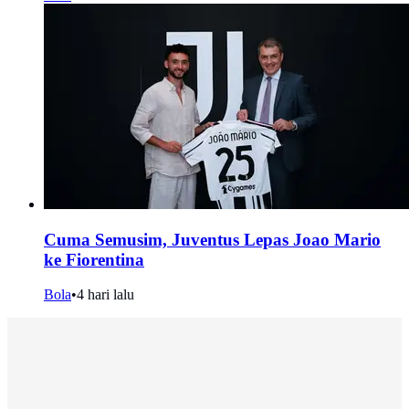
Cuma Semusim, Juventus Lepas Joao Mario
ke Fiorentina
Bola
•
4 hari lalu