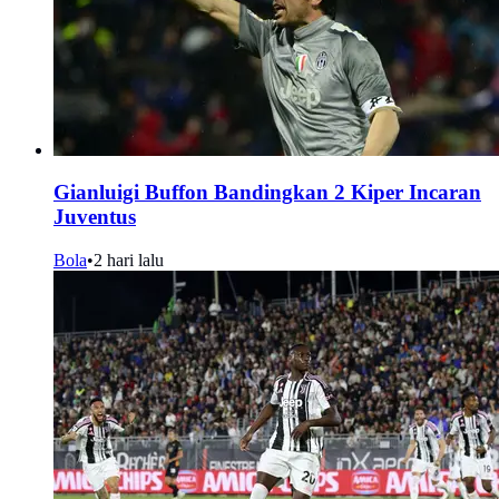
Gianluigi Buffon Bandingkan 2 Kiper Incaran
Juventus
Bola
•
2 hari lalu