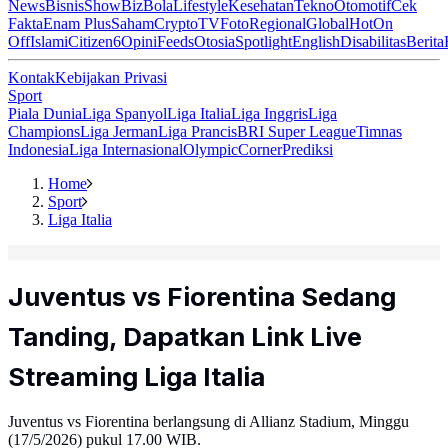
News
Bisnis
ShowBiz
Bola
Lifestyle
Kesehatan
Tekno
Otomotif
Cek
Fakta
Enam Plus
Saham
Crypto
TV
Foto
Regional
Global
Hot
On
Off
Islami
Citizen6
Opini
Feeds
Otosia
Spotlight
English
Disabilitas
Berita
Kontak
Kebijakan Privasi
Sport
Piala Dunia
Liga Spanyol
Liga Italia
Liga Inggris
Liga
Champions
Liga Jerman
Liga Prancis
BRI Super League
Timnas
Indonesia
Liga Internasional
Olympic
Corner
Prediksi
Home
Sport
Liga Italia
Juventus vs Fiorentina Sedang
Tanding, Dapatkan Link Live
Streaming Liga Italia
Juventus vs Fiorentina berlangsung di Allianz Stadium, Minggu
(17/5/2026) pukul 17.00 WIB.