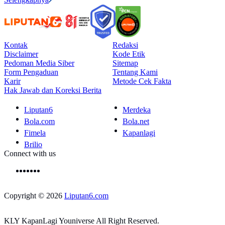
Kontak
Redaksi
Disclaimer
Kode Etik
Pedoman Media Siber
Sitemap
Form Pengaduan
Tentang Kami
Karir
Metode Cek Fakta
Hak Jawab dan Koreksi Berita
Liputan6
Merdeka
Bola.com
Bola.net
Fimela
Kapanlagi
Brilio
Connect with us
Copyright © 2026
Liputan6.com
KLY KapanLagi Youniverse All Right Reserved.