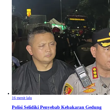
16 menit lalu
Polisi Selidiki Penyebab Kebakaran Gedung