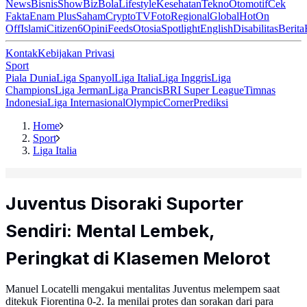
News
Bisnis
ShowBiz
Bola
Lifestyle
Kesehatan
Tekno
Otomotif
Cek
Fakta
Enam Plus
Saham
Crypto
TV
Foto
Regional
Global
Hot
On
Off
Islami
Citizen6
Opini
Feeds
Otosia
Spotlight
English
Disabilitas
Berita
Kontak
Kebijakan Privasi
Sport
Piala Dunia
Liga Spanyol
Liga Italia
Liga Inggris
Liga
Champions
Liga Jerman
Liga Prancis
BRI Super League
Timnas
Indonesia
Liga Internasional
Olympic
Corner
Prediksi
Home
Sport
Liga Italia
Juventus Disoraki Suporter
Sendiri: Mental Lembek,
Peringkat di Klasemen Melorot
Manuel Locatelli mengakui mentalitas Juventus melempem saat
ditekuk Fiorentina 0-2. Ia menilai protes dan sorakan dari para