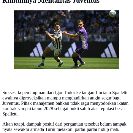
Runtuhnya Mentalitas Juventus
Juventus menelan kekalahan 0-2 dari Fiorentina pada
laga pekan ke-37 Serie A di Allianz Stadium, Minggu
(17/05/2026) sore WIB. (dok. Juventus)
Suksesi kepemimpinan dari Igor Tudor ke tangan Luciano Spalletti
awalnya diproyeksikan mampu menghadirkan angin segar bagi
Juventus. Pihak manajemen bahkan tidak ragu menyodorkan ikatan
kontrak sampai tahun 2028 sebagai bukti sahih atas reputasi besar
Spalletti.
Akan tetapi, dampak positif dari pergantian tersebut belum tampak
nyata sewaktu armada Turin melakoni partai-partai hidup mati.