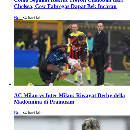
Chelsea, Cesc Fabregas Dapat Bek Incaran
Bola
•
4 hari lalu
AC Milan vs Inter Milan: Riwayat Derby della
Madonnina di Pramusim
Bola
•
4 hari lalu